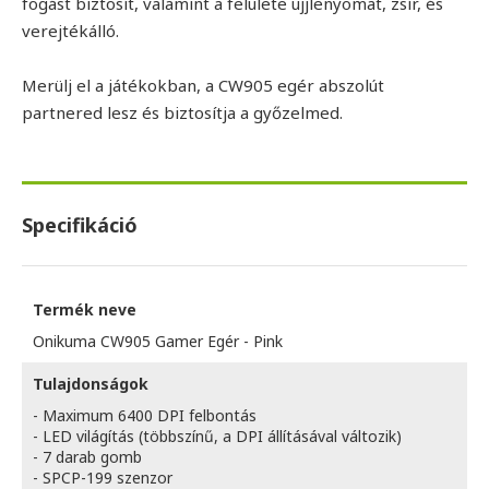
fogást biztosít, valamint a felülete ujjlenyomat, zsír, és
verejtékálló.
Merülj el a játékokban, a CW905 egér abszolút
partnered lesz és biztosítja a győzelmed.
Specifikáció
Termék neve
Onikuma CW905 Gamer Egér - Pink
Tulajdonságok
- Maximum 6400 DPI felbontás
- LED világítás (többszínű, a DPI állításával változik)
- 7 darab gomb
- SPCP-199 szenzor