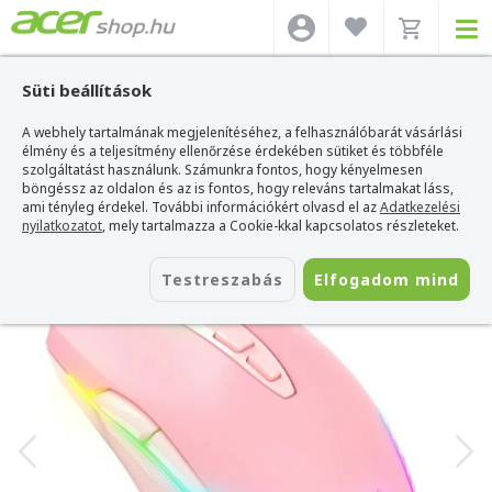
Süti beállítások
A webhely tartalmának megjelenítéséhez, a felhasználóbarát vásárlási
Acer webshop
>
Kiegészítők
>
Egerek
>
Onikuma Egerek
>
Onikuma CW905
Gamer Egér - Pink
élmény és a teljesítmény ellenőrzése érdekében sütiket és többféle
szolgáltatást használunk. Számunkra fontos, hogy kényelmesen
Onikuma CW905 Gamer Egér - Pink
böngéssz az oldalon és az is fontos, hogy releváns tartalmakat láss,
ami tényleg érdekel. További információkért olvasd el az
Adatkezelési
Azonosító:
CW905 Wired Pink
nyilatkozatot
, mely tartalmazza a Cookie-kkal kapcsolatos részleteket.
Testreszabás
Elfogadom mind