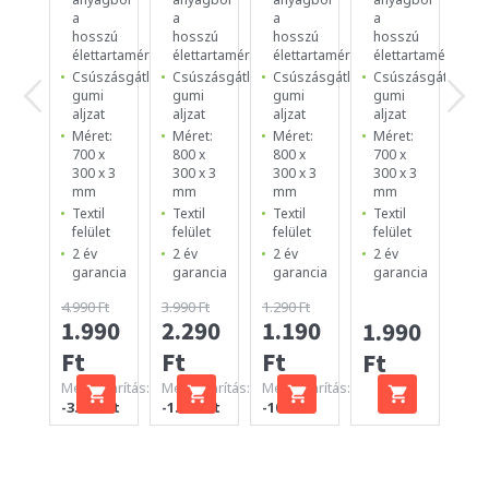
a
a
a
a
a
hosszú
hosszú
hosszú
hosszú
ho
élettartamért
élettartamért
élettartamért
élettartamért
él
Csúszásgátló
Csúszásgátló
Csúszásgátló
Csúszásgátló
Cs
gumi
gumi
gumi
gumi
g
aljzat
aljzat
aljzat
aljzat
al
Méret:
Méret:
Méret:
Méret:
Mé
700 x
800 x
800 x
700 x
25
300 x 3
300 x 3
300 x 3
300 x 3
25
mm
mm
mm
mm
m
Textil
Textil
Textil
Textil
Te
felület
felület
felület
felület
fe
2 év
2 év
2 év
2 év
2 
garancia
garancia
garancia
garancia
ga
4.990 Ft
3.990 Ft
1.290 Ft
1.990
2.290
1.190
1.990
99
Ft
Ft
Ft
Ft
Ft
Megtakarítás:
Megtakarítás:
Megtakarítás:
-3.000 Ft
-1.700 Ft
-100 Ft