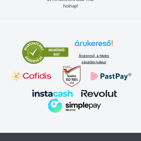
holnap!
Árukereső, a hiteles
vásárlási kalauz