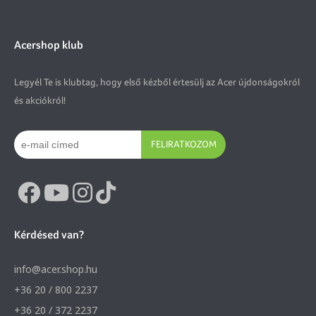
Acershop klub
Legyél Te is klubtag, hogy első kézből értesülj az Acer újdonságokról
és akciókról!
FELIRATKOZOM
Kérdésed van?
info@acer.shop.hu
+36 20 / 800 2237
+36 20 / 372 2237