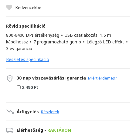
Kedvencekbe
Rövid specifikáció
800-6400 DPI érzékenység
•
USB csatlakozás, 1,5 m
kábelhossz
•
7 programozható gomb
•
Lélegző LED effekt
•
3 év garancia
Részletes specifikáció
30 nap visszavásárlási garancia
Miért érdemes?
2.490 Ft
Árfigyelés
Részletek
Elérhetőség -
RAKTÁRON