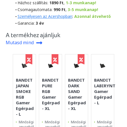
Házhoz szállítás:
1890 Ft
,
1-3 munkanap!
Csomagautomata:
990 Ft
,
3-5 munkanap!
Személyesen az Acershopban
:
Azonnal átvehető
Garancia:
3 év
A termékhez ajánljuk
Mutasd mind
BANDIT
BANDIT
BANDIT
BANDIT
BA
JAPAN
PURE
DARK
LABIRYNTH
SI
SMOKE
RGB
SAND
Gamer
YE
RGB
Gamer
Gamer
Egérpad
Eg
Gamer
Egérpad
Egérpad
- L
- S
Egérpad
- XL
- XL
- L
Minőségi
Minőségi
Minőségi
Minőségi
Mi
anyagból
anyagból
anyagból
anyagból
an