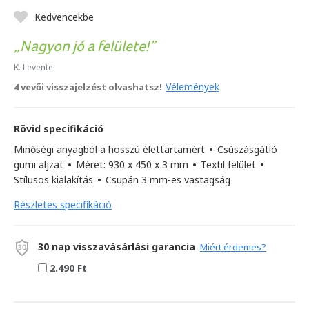
Kedvencekbe
Nagyon jó a felülete!
K. Levente
Vélemények
4 vevői visszajelzést olvashatsz!
Rövid specifikáció
Minőségi anyagból a hosszú élettartamért
•
Csúszásgátló
gumi aljzat
•
Méret: 930 x 450 x 3 mm
•
Textil felület
•
Stílusos kialakítás
•
Csupán 3 mm-es vastagság
Részletes specifikáció
30 nap visszavásárlási garancia
Miért érdemes?
2.490 Ft