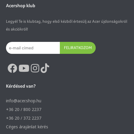
Acershop klub
Legyél Te is klubtag, hogy első kézből értesülj az Acer újdonságokról
és akciókról!
FELIRATKOZOM
Kérdésed van?
info@acer.shop.hu
+36 20 / 800 2237
+36 20 / 372 2237
Céges árajánlat kérés