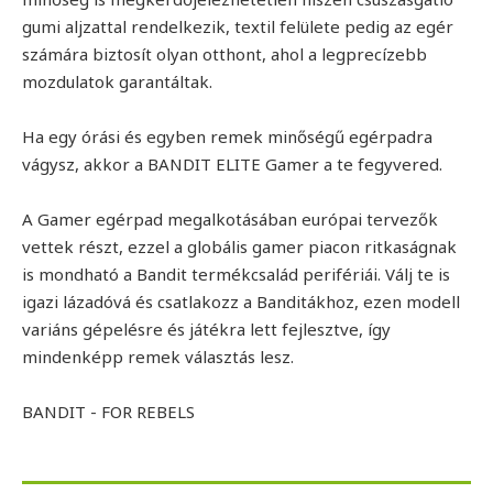
gumi aljzattal rendelkezik, textil felülete pedig az egér
számára biztosít olyan otthont, ahol a legprecízebb
mozdulatok garantáltak.
Ha egy órási és egyben remek minőségű egérpadra
vágysz, akkor a BANDIT ELITE Gamer a te fegyvered.
A Gamer egérpad megalkotásában európai tervezők
vettek részt, ezzel a globális gamer piacon ritkaságnak
is mondható a Bandit termékcsalád perifériái. Válj te is
igazi lázadóvá és csatlakozz a Banditákhoz, ezen modell
variáns gépelésre és játékra lett fejlesztve, így
mindenképp remek választás lesz.
BANDIT - FOR REBELS