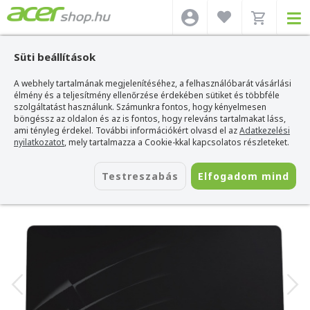
Süti beállítások
A webhely tartalmának megjelenítéséhez, a felhasználóbarát vásárlási
Acer webshop
>
Kiegészítők
>
Egérpadok
>
Bandit Egérpadok
>
BANDIT ELITE
Gamer Egérpad - 3XL
élmény és a teljesítmény ellenőrzése érdekében sütiket és többféle
szolgáltatást használunk. Számunkra fontos, hogy kényelmesen
BANDIT ELITE Gamer Egérpad - 3XL
böngéssz az oldalon és az is fontos, hogy releváns tartalmakat láss,
ami tényleg érdekel. További információkért olvasd el az
Adatkezelési
Azonosító:
BANDIT ELITE
nyilatkozatot
, mely tartalmazza a Cookie-kkal kapcsolatos részleteket.
Testreszabás
Elfogadom mind