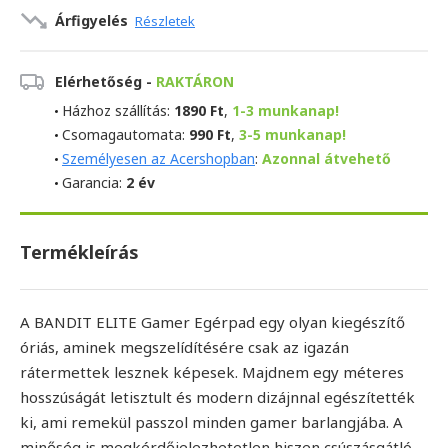
Árfigyelés
Részletek
Elérhetőség -
RAKTÁRON
Házhoz szállítás:
1890 Ft
,
1-3 munkanap!
Csomagautomata:
990 Ft
,
3-5 munkanap!
Személyesen az Acershopban
:
Azonnal átvehető
Garancia:
2 év
Termékleírás
A BANDIT ELITE Gamer Egérpad egy olyan kiegészítő
óriás, aminek megszelídítésére csak az igazán
rátermettek lesznek képesek. Majdnem egy méteres
hosszúságát letisztult és modern dizájnnal egészítették
ki, ami remekül passzol minden gamer barlangjába. A
minőség is megkérdőjelezhetetlen hiszen csúszásgátló