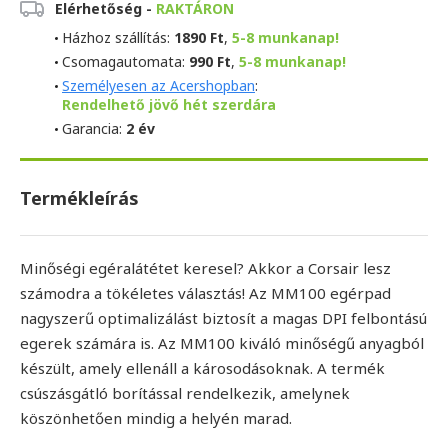
Elérhetőség -
RAKTÁRON
Házhoz szállítás:
1890 Ft
,
5-8 munkanap!
Csomagautomata:
990 Ft
,
5-8 munkanap!
Személyesen az Acershopban
:
Rendelhető jövő hét szerdára
Garancia:
2 év
Termékleírás
Minőségi egéralátétet keresel? Akkor a Corsair lesz
számodra a tökéletes választás! Az MM100 egérpad
nagyszerű optimalizálást biztosít a magas DPI felbontású
egerek számára is. Az MM100 kiváló minőségű anyagból
készült, amely ellenáll a károsodásoknak. A termék
csúszásgátló borítással rendelkezik, amelynek
köszönhetően mindig a helyén marad.