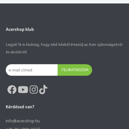
Acershop klub
Legyél Te is klubtag, hogy első kézből értesülj az Acer újdonságokról
és akciókról!
FELIRATKOZOM
Kérdésed van?
info@acer.shop.hu