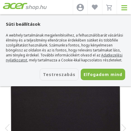
Süti beállítások
A webhely tartalmának megjelenítéséhez, a felhasználóbarát vásárlási
Acer webshop
>
Kiegészítők
>
Egérpadok
>
Corsair Egérpadok
>
CORSAIR
MM100 - 320mm x 270mm Egérpad
élmény és a teljesítmény ellenőrzése érdekében sütiket és többféle
szolgáltatást használunk. Számunkra fontos, hogy kényelmesen
CORSAIR MM100 - 320mm x 270mm
böngéssz az oldalon és az is fontos, hogy releváns tartalmakat láss,
Egérpad
ami tényleg érdekel. További információkért olvasd el az
Adatkezelési
nyilatkozatot
, mely tartalmazza a Cookie-kkal kapcsolatos részleteket.
Azonosító:
CH-9100020-EU
Testreszabás
Elfogadom mind