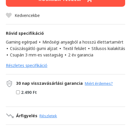
Kedvencekbe
Rövid specifikáció
Gaming egérpad
•
Minőségi anyagból a hosszú élettartamért
•
Csúszásgátló gumi aljzat
•
Textil felület
•
Stílusos kialakítás
•
Csupán 3 mm-es vastagság
•
2 év garancia
Részletes specifikáció
30 nap visszavásárlási garancia
Miért érdemes?
2.490 Ft
Árfigyelés
Részletek