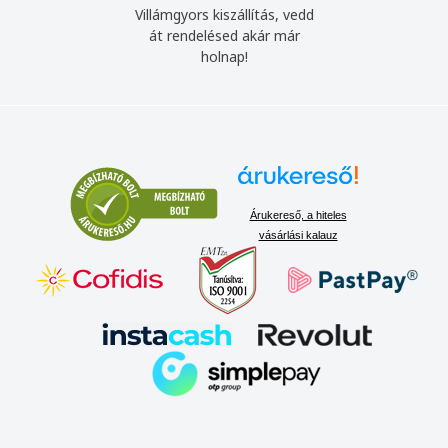
Villámgyors kiszállítás, vedd
át rendelésed akár már
holnap!
Árukereső, a hiteles
vásárlási kalauz