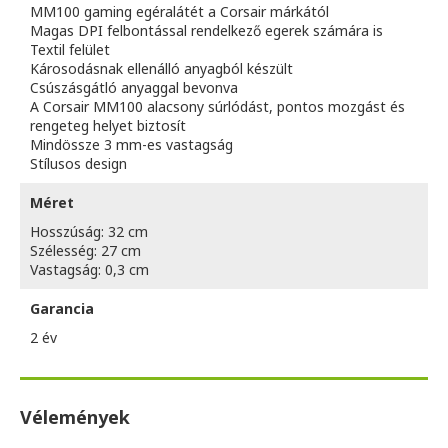
MM100 gaming egéralátét a Corsair márkától
Magas DPI felbontással rendelkező egerek számára is
Textil felület
Károsodásnak ellenálló anyagból készült
Csúszásgátló anyaggal bevonva
A Corsair MM100 alacsony súrlódást, pontos mozgást és
rengeteg helyet biztosít
Mindössze 3 mm-es vastagság
Stílusos design
Méret
Hosszúság: 32 cm
Szélesség: 27 cm
Vastagság: 0,3 cm
Garancia
2 év
Vélemények