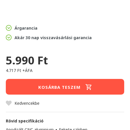
Árgarancia
Akár 30 nap visszavásárlási garancia
5.990 Ft
4.717 Ft +ÁFA
KOSÁRBA TESZEM
Kedvencekbe
Rövid specifikáció
Anodizált CNC aluminium
•
Fekete színben