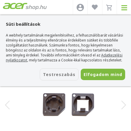
Süti beállítások
A webhely tartalmának megjelenítéséhez, a felhasználóbarát vásárlási
Acer webshop
>
BANDIT 2 in 1 Billentyű Switch kinyitó eszköz
élmény és a teljesítmény ellenőrzése érdekében sütiket és többféle
BANDIT 2 in 1 Billentyű Switch kinyitó
szolgáltatást használunk. Számunkra fontos, hogy kényelmesen
eszköz
böngéssz az oldalon és az is fontos, hogy releváns tartalmakat láss,
ami tényleg érdekel. További információkért olvasd el az
Adatkezelési
Azonosító:
ANCR-SO
nyilatkozatot
, mely tartalmazza a Cookie-kkal kapcsolatos részleteket.
Testreszabás
Elfogadom mind