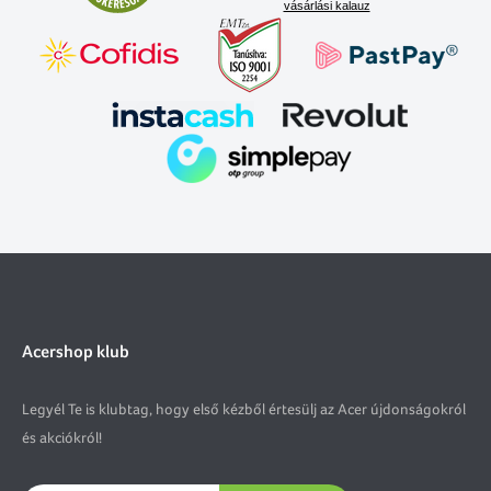
vásárlási kalauz
Acershop klub
Legyél Te is klubtag, hogy első kézből értesülj az Acer újdonságokról
és akciókról!