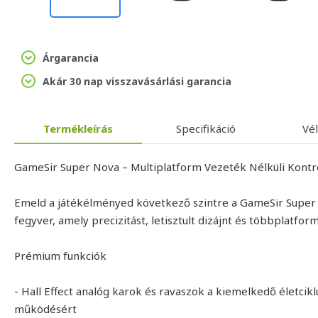
Árgarancia
Akár 30 nap visszavásárlási garancia
Termékleírás
Specifikáció
Vé
GameSir Super Nova – Multiplatform Vezeték Nélküli Kontr
Emeld a játékélményed következő szintre a GameSir Super N
fegyver, amely precizitást, letisztult dizájnt és többplatfo
Prémium funkciók
- Hall Effect analóg karok és ravaszok a kiemelkedő életcikl
működésért