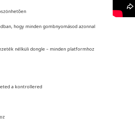
köszönhetően
i módban, hogy minden gombnyomásod azonnal
vezeték nélküli dongle – minden platformhoz
eted a kontrollered
oz