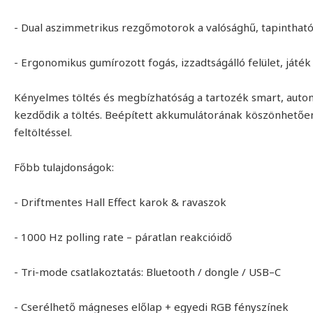
- Dual aszimmetrikus rezgőmotorok a valósághű, tapintható
- Ergonomikus gumírozott fogás, izzadtságálló felület, játék
Kényelmes töltés és megbízhatóság a tartozék smart, automa
kezdődik a töltés. Beépített akkumulátorának köszönhetően,
feltöltéssel.
Főbb tulajdonságok:
- Driftmentes Hall Effect karok & ravaszok
- 1000 Hz polling rate – páratlan reakcióidő
- Tri-mode csatlakoztatás: Bluetooth / dongle / USB–C
- Cserélhető mágneses előlap + egyedi RGB fényszínek