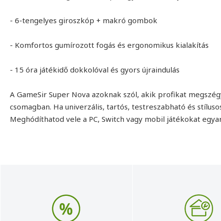
- 6-tengelyes giroszkóp + makró gombok
- Komfortos gumírozott fogás és ergonomikus kialakítás
- 15 óra játékidő dokkolóval és gyors újraindulás
A GameSir Super Nova azoknak szól, akik profikat megszég
csomagban. Ha univerzális, tartós, testreszabható és stíluso
Meghódíthatod vele a PC, Switch vagy mobil játékokat egyar