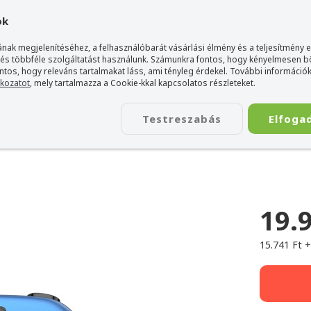
gyarország Acer márkaboltja
+36 20 / 800 2237
+36 20 / 372 2
ok
nak megjelenítéséhez, a felhasználóbarát vásárlási élmény és a teljesítmény 
 és többféle szolgáltatást használunk. Számunkra fontos, hogy kényelmesen 
ontos, hogy releváns tartalmakat láss, ami tényleg érdekel. További információk
tkozatot
, mely tartalmazza a Cookie-kkal kapcsolatos részleteket.
TÁSKA
ÉLETSTÍLUS
KIEGÉSZÍTŐ
KAPCSOLAT
Testreszabás
Elfoga
Kontroller
>
GameSir Super Nova
19.
15.741 Ft 