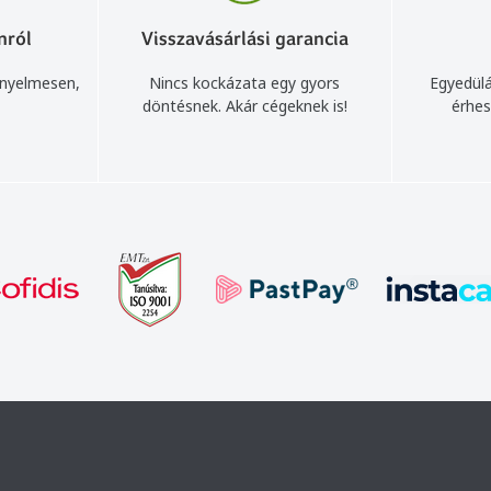
nról
Visszavásárlási garancia
ényelmesen,
Nincs kockázata egy gyors
Egyedülá
döntésnek. Akár cégeknek is!
érhes