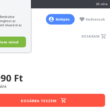
237
3D séta
ellenőrzése
Belépés
Kedvencek
böngéssz az
ért olvasd el az
KOSARAM
dom mind
990 Ft
+ÁFA
KOSÁRBA TESZEM