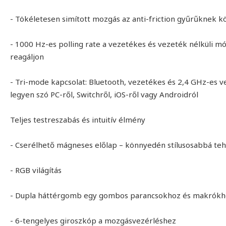
- Tökéletesen simított mozgás az anti-friction gyűrűknek 
- 1000 Hz-es polling rate a vezetékes és vezeték nélkül
reagáljon
- Tri-mode kapcsolat: Bluetooth, vezetékes és 2,4 GHz-es 
legyen szó PC-ről, Switchről, iOS-ről vagy Androidról
Teljes testreszabás és intuitív élmény
- Cserélhető mágneses előlap – könnyedén stílusosabbá teh
- RGB világítás
- Dupla háttérgomb egy gombos parancsokhoz és makrókh
- 6-tengelyes giroszkóp a mozgásvezérléshez