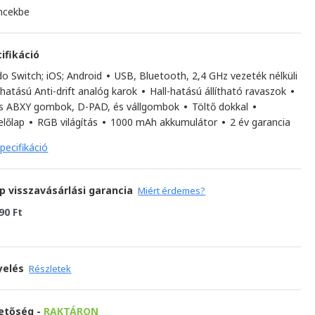
ncekbe
ifikáció
do Switch; iOS; Android
•
USB, Bluetooth, 2,4 GHz vezeték nélküli
-hatású Anti-drift analóg karok
•
Hall-hatású állítható ravaszok
•
 ABXY gombok, D-PAD, és vállgombok
•
Töltő dokkal
•
előlap
•
RGB világítás
•
1000 mAh akkumulátor
•
2 év garancia
pecifikáció
p visszavásárlási garancia
Miért érdemes?
90 Ft
yelés
Részletek
hetőség -
RAKTÁRON