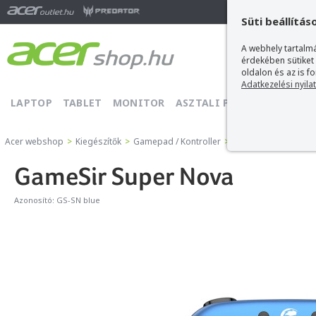
Ma
Süti beállítás
A webhely tartalmá
érdekében sütiket
oldalon és az is f
Adatkezelési nyila
LAPTOP
TABLET
MONITOR
ASZTALI PC
PROJEKTOR
Acer webshop
>
Kiegészítők
>
Gamepad / Kontroller
>
Gamesir Gamepad / 
GameSir Super Nova
Azonosító:
GS-SN blue