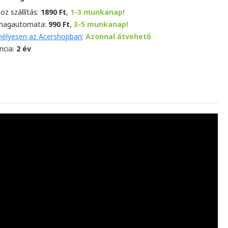
oz szállítás:
1890 Ft
,
1-3 munkanap!
magautomata:
990 Ft
,
3-5 munkanap!
élyesen az Acershopban
:
Azonnal átvehető
ncia:
2 év