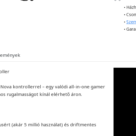
Házh
Cso
Szem
Gara
lemények
oller
ova kontrollerrel – egy valódi all-in-one gamer
rmos rugalmasságot kínál elérhető áron.
usért (akár 5 millió használat) és driftmentes