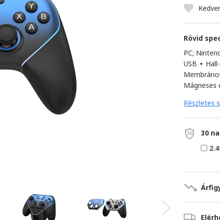
Kedve
Rövid spec
PC; Ninten
USB
•
Hall
Membrános
Mágneses 
Részletes s
30 na
2.4
Árfig
Elér