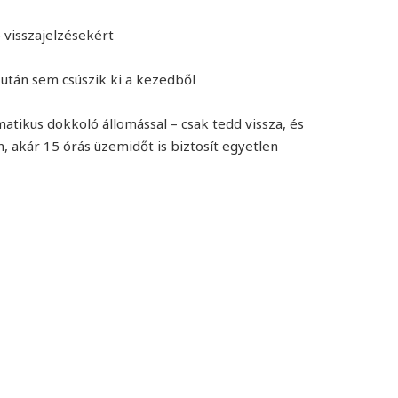
 visszajelzésekért
 után sem csúszik ki a kezedből
tikus dokkoló állomással – csak tedd vissza, és
 akár 15 órás üzemidőt is biztosít egyetlen