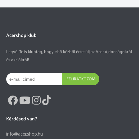
Acershop klub
Legyél Te is klubtag, hogy első kézből értesülj az Acer újdonságokról
és akciókról!
FELIRATKOZOM
Kérdésed van?
info@acer.shop.hu