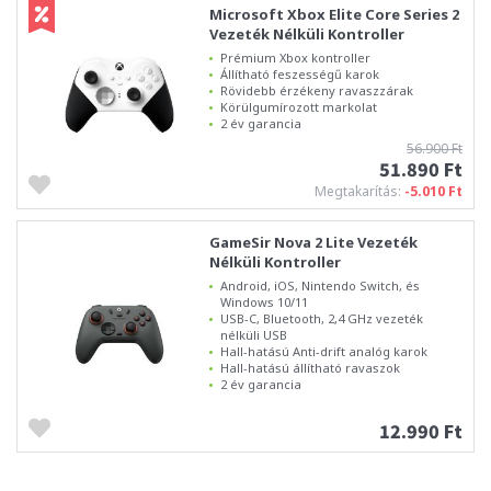
Microsoft Xbox Elite Core Series 2
Vezeték Nélküli Kontroller
Prémium Xbox kontroller
Állítható feszességű karok
Rövidebb érzékeny ravaszzárak
Körülgumírozott markolat
2 év garancia
56.900 Ft
51.890 Ft
Megtakarítás:
-5.010 Ft
GameSir Nova 2 Lite Vezeték
Nélküli Kontroller
Android, iOS, Nintendo Switch, és
Windows 10/11
USB-C, Bluetooth, 2,4 GHz vezeték
nélküli USB
Hall-hatású Anti-drift analóg karok
Hall-hatású állítható ravaszok
2 év garancia
12.990 Ft