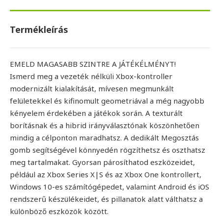
Termékleírás
EMELD MAGASABB SZINTRE A JÁTÉKÉLMÉNYT!
Ismerd meg a vezeték nélküli Xbox-kontroller
modernizált kialakítását, mívesen megmunkált
felületekkel és kifinomult geometriával a még nagyobb
kényelem érdekében a játékok során. A texturált
borításnak és a hibrid irányválasztónak köszönhetően
mindig a célponton maradhatsz. A dedikált Megosztás
gomb segítségével könnyedén rögzíthetsz és oszthatsz
meg tartalmakat. Gyorsan párosíthatod eszközeidet,
például az Xbox Series X|S és az Xbox One kontrollert,
Windows 10-es számítógépedet, valamint Android és iOS
rendszerű készülékeidet, és pillanatok alatt válthatsz a
különböző eszközök között.