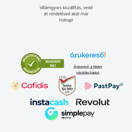
Villámgyors kiszállítás, vedd
át rendelésed akár már
holnap!
Árukereső, a hiteles
vásárlási kalauz