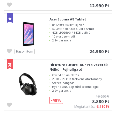
12.990 Ft
Acer Iconia A8 Tablet
8" 1280 x 800 IPS kijelző
ALLWINNER A333 5-Core Arm®
4GB LPDDR4X / 64GB eMMC
10 óra üzemidő!
2 év garancia
24.980 Ft
Hasonlítom
HiFuture FutureTour Pro Vezeték
Nélküli Fejhallgató
Over-Ear kialakítás
20 Hz - 20 kHz frekvenciatartomány
Stereo hangzás
Hybrid ANC Zajszűrő technológia
2 év garancia
16.990 Ft
-48%
8.880 Ft
Megtakarítás:
-8.110 Ft