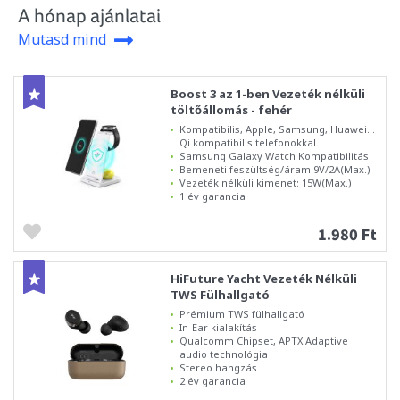
A hónap ajánlatai
Mutasd mind
Boost 3 az 1-ben Vezeték nélküli
töltőállomás - fehér
Kompatibilis, Apple, Samsung, Huawei...
Qi kompatibilis telefonokkal.
Samsung Galaxy Watch Kompatibilitás
Bemeneti feszültség/áram:9V/2A(Max.)
Vezeték nélküli kimenet: 15W(Max.)
1 év garancia
1.980 Ft
HiFuture Yacht Vezeték Nélküli
TWS Fülhallgató
Prémium TWS fülhallgató
In-Ear kialakítás
Qualcomm Chipset, APTX Adaptive
audio technológia
Stereo hangzás
2 év garancia