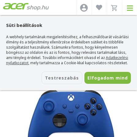
Süti beállítások
A webhely tartalmának megjelenítéséhez, a felhasználóbarát vásárlási
Acer webshop
>
Kiegészítők
>
Gamepad / Kontroller
>
Microsoft Gamepad /
Kontroller
élmény és a teljesítmény ellenőrzése érdekében sütiket és többféle
>
Microsoft Xbox Series X/S Vezeték Nélküli Kontroller Shock Blue
szolgáltatást használunk. Számunkra fontos, hogy kényelmesen
Microsoft Xbox Series X/S Vezeték
böngéssz az oldalon és az is fontos, hogy releváns tartalmakat láss,
Nélküli Kontroller Shock Blue
ami tényleg érdekel. További információkért olvasd el az
Adatkezelési
nyilatkozatot
, mely tartalmazza a Cookie-kkal kapcsolatos részleteket.
Azonosító:
QAU-00009
Testreszabás
Elfogadom mind