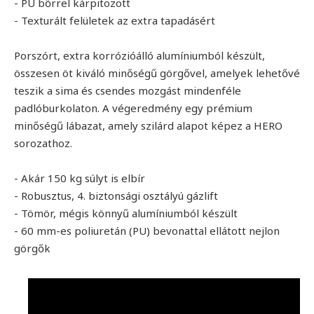
- PU bőrrel kárpitozott
- Texturált felületek az extra tapadásért
Porszórt, extra korrózióálló alumíniumból készült,
összesen öt kiváló minőségű görgővel, amelyek lehetővé
teszik a sima és csendes mozgást mindenféle
padlóburkolaton. A végeredmény egy prémium
minőségű lábazat, amely szilárd alapot képez a HERO
sorozathoz.
- Akár 150 kg súlyt is elbír
- Robusztus, 4. biztonsági osztályú gázlift
- Tömör, mégis könnyű alumíniumból készült
- 60 mm-es poliuretán (PU) bevonattal ellátott nejlon
görgők