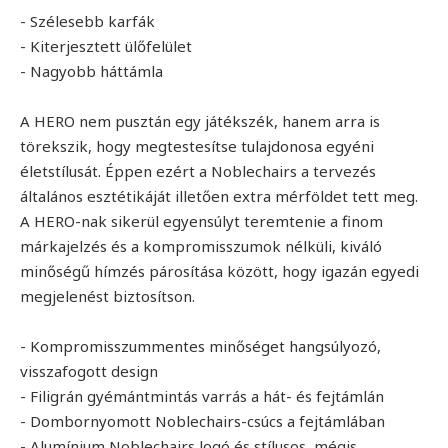
- Szélesebb karfák
- Kiterjesztett ülőfelület
- Nagyobb háttámla
A HERO nem pusztán egy játékszék, hanem arra is
törekszik, hogy megtestesítse tulajdonosa egyéni
életstílusát. Éppen ezért a Noblechairs a tervezés
általános esztétikáját illetően extra mérföldet tett meg.
A HERO-nak sikerül egyensúlyt teremtenie a finom
márkajelzés és a kompromisszumok nélküli, kiváló
minőségű hímzés párosítása között, hogy igazán egyedi
megjelenést biztosítson.
- Kompromisszummentes minőséget hangsúlyozó,
visszafogott design
- Filigrán gyémántmintás varrás a hát- és fejtámlán
- Dombornyomott Noblechairs-csúcs a fejtámlában
- Alumínium Noblechairs logó és stílusos, mégis