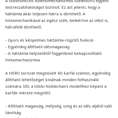
A többfunkciós billenőmechanizmus széleskörű egyéni
testreszabhatóságot biztosít. Ez azt jelenti, hogy a
háttámla akár teljesen hátra is dönthető. A
hintamechanikával az egész szék, beleértve az ülést is,
hátrafelé dönthető.
- Gyors és kényelmes háttámla-rögzítő funkció
- Egyénileg állítható ülésmagasság
- A háttámla helyzetétől függetlenül bekapcsolható
hintamechanizmus
A HERO sorozat megnövelt 4D karfái számos, egyénileg
állítható lehetőséget kínálnak minden felhasználó
számára. Sőt, a többi Noblechairs modellhez képest a
karfák mérete megnőtt.
- Állítható magasság, mélység, szög és az ülés aljától való
távolság.