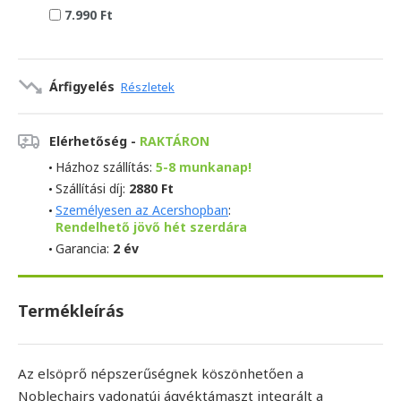
7.990 Ft
Árfigyelés
Részletek
Elérhetőség -
RAKTÁRON
Házhoz szállítás:
5-8 munkanap!
Szállítási díj:
2880 Ft
Személyesen az Acershopban
:
Rendelhető jövő hét szerdára
Garancia:
2 év
Termékleírás
Az elsöprő népszerűségnek köszönhetően a
Noblechairs vadonatúj ágyéktámaszt integrált a