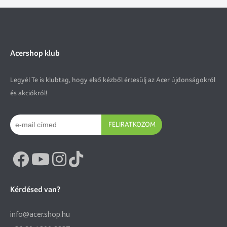
Acershop klub
Legyél Te is klubtag, hogy első kézből értesülj az Acer újdonságokról
és akciókról!
FELIRATKOZOM
Kérdésed van?
info@acer.shop.hu