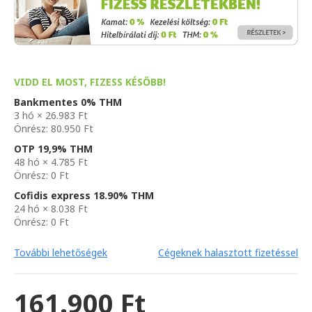
VIDD EL MOST, FIZESS KÉSŐBB!
Bankmentes 0% THM
3 hó × 26.983 Ft
Önrész: 80.950 Ft
OTP 19,9% THM
48 hó × 4.785 Ft
Önrész: 0 Ft
Cofidis express 18.90% THM
24 hó × 8.038 Ft
Önrész: 0 Ft
További lehetőségek
Cégeknek halasztott fizetéssel
161.900 Ft