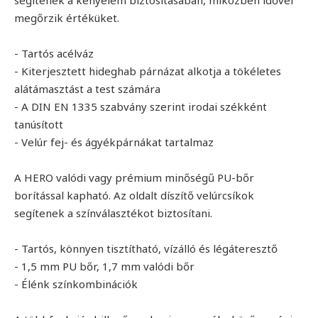
megőrzik értéküket.
- Tartós acélváz
- Kiterjesztett hideghab párnázat alkotja a tökéletes
alátámasztást a test számára
- A DIN EN 1335 szabvány szerint irodai székként
tanúsított
- Velúr fej- és ágyékpárnákat tartalmaz
A HERO valódi vagy prémium minőségű PU-bőr
borítással kapható. Az oldalt díszítő velúrcsíkok
segítenek a színválasztékot biztosítani.
- Tartós, könnyen tisztítható, vízálló és légáteresztő
- 1,5 mm PU bőr, 1,7 mm valódi bőr
- Élénk színkombinációk