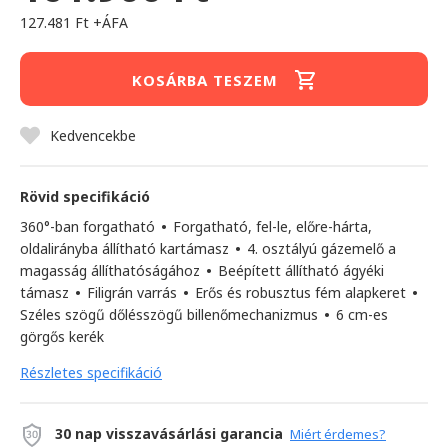
127.481 Ft +ÁFA
KOSÁRBA TESZEM
Kedvencekbe
Rövid specifikáció
360°-ban forgatható
•
Forgatható, fel-le, előre-hárta,
oldalirányba állítható kartámasz
•
4. osztályú gázemelő a
magasság állíthatóságához
•
Beépített állítható ágyéki
támasz
•
Filigrán varrás
•
Erős és robusztus fém alapkeret
•
Széles szögű dőlésszögű billenőmechanizmus
•
6 cm-es
görgős kerék
Részletes specifikáció
30 nap visszavásárlási garancia
Miért érdemes?