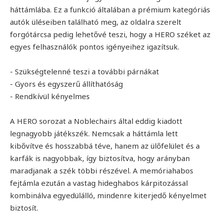
háttámlába. Ez a funkció általában a prémium kategóriás
autók üléseiben található meg, az oldalra szerelt
forgótárcsa pedig lehetővé teszi, hogy a HERO széket az
egyes felhasználók pontos igényeihez igazítsuk.
- Szükségtelenné teszi a további párnákat
- Gyors és egyszerű állíthatóság
- Rendkívül kényelmes
A HERO sorozat a Noblechairs által eddig kiadott
legnagyobb játékszék. Nemcsak a háttámla lett
kibővítve és hosszabbá téve, hanem az ülőfelület és a
karfák is nagyobbak, így biztosítva, hogy arányban
maradjanak a szék többi részével. A memóriahabos
fejtámla ezután a vastag hideghabos kárpitozással
kombinálva egyedülálló, mindenre kiterjedő kényelmet
biztosít.