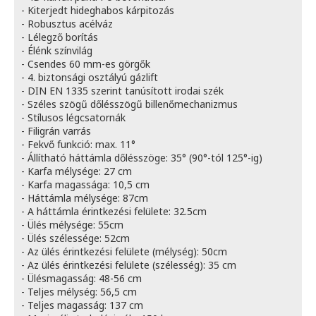
- Kiterjedt hideghabos kárpitozás
- Robusztus acélváz
- Lélegző borítás
- Élénk színvilág
- Csendes 60 mm-es görgők
- 4. biztonsági osztályú gázlift
- DIN EN 1335 szerint tanúsított irodai szék
- Széles szögű dőlésszögű billenőmechanizmus
- Stílusos légcsatornák
- Filigrán varrás
- Fekvő funkció: max. 11°
- Állítható háttámla dőlésszöge: 35° (90°-tól 125°-ig)
- Karfa mélysége: 27 cm
- Karfa magassága: 10,5 cm
- Háttámla mélysége: 87cm
- A háttámla érintkezési felülete: 32.5cm
- Ülés mélysége: 55cm
- Ülés szélessége: 52cm
- Az ülés érintkezési felülete (mélység): 50cm
- Az ülés érintkezési felülete (szélesség): 35 cm
- Ülésmagasság: 48-56 cm
- Teljes mélység: 56,5 cm
- Teljes magasság: 137 cm