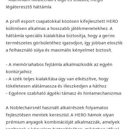
légáteresztő háttámla
A profi esport csapatokkal közösen kifejlesztett HERO
különösen alkalmas a hosszabb játékmenetekhez. A
háttámla speciális kialakítása biztosítja, hogy a gerinc
természetes görbületéhez igazodjon, így jobban eloszlik
a felhasználó súlya és maximális kényelmet biztosít.
- A memóriahabos fejtámla alkalmazkodik az egyén
kontúrjaihoz
- A szék teljes kialakítása úgy van elkészítve, hogy
tökéletesen alátámassza és illeszkedjen a háthoz
- Egyénre szabható ágyéki támasz és hintamechanizmus
A Noblechairsnél használt alkatrészek folyamatos
fejlesztésen mentek keresztül. A HERO hámok olyan
prémium anyagok kombinációját alkalmazzák, amelyek
segítenek a kényelem biztosításában, miközben idővel