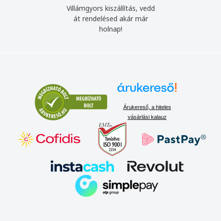
Villámgyors kiszállítás, vedd
át rendelésed akár már
holnap!
Árukereső, a hiteles
vásárlási kalauz