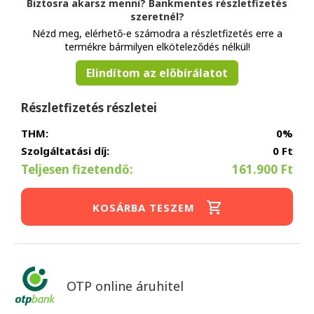
Biztosra akarsz menni? Bankmentes részletfizetés
szeretnél?
Nézd meg, elérhető-e számodra a részletfizetés erre a
termékre bármilyen elköteleződés nélkül!
Elindítom az előbírálatot
Részletfizetés részletei
THM:
0%
Szolgáltatási díj:
0 Ft
Teljesen fizetendő:
161.900 Ft
KOSÁRBA TESZEM
OTP online áruhitel