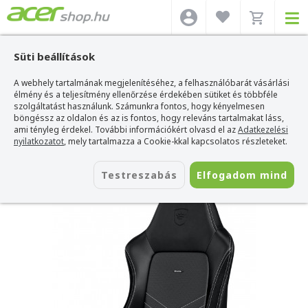
Süti beállítások
A webhely tartalmának megjelenítéséhez, a felhasználóbarát vásárlási
Acer webshop
>
Kiegészítők
>
Gaming szék / asztal / szőnyeg
>
Noblechairs
Gaming szék / asztal / szőnyeg
élmény és a teljesítmény ellenőrzése érdekében sütiket és többféle
>
Noblechairs Hero Gaming Chair -
Fekete/Platina Fehér
szolgáltatást használunk. Számunkra fontos, hogy kényelmesen
böngéssz az oldalon és az is fontos, hogy releváns tartalmakat láss,
Noblechairs Hero Gaming Chair -
ami tényleg érdekel. További információkért olvasd el az
Adatkezelési
Fekete/Platina Fehér
nyilatkozatot
, mely tartalmazza a Cookie-kkal kapcsolatos részleteket.
Azonosító:
NBL-HRO-PU-BPW
Testreszabás
Elfogadom mind