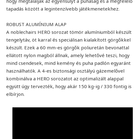
hogy megtalálják az egyensúlyt a puhaság és a megfelelő
tapadás között a legintenzívebb játékmenetekhez.
ROBUST ALUMÍNIUM ALAP
A noblechairs HERO sorozat tömör alumíniumból készült
tengelytáv, öt karral és speciálisan kialakított görgőkkel
készült. Ezek a 60 mm-es görgők poliuretán bevonattal
ellátott nylon magból állnak, amely lehetővé teszi, hogy
mind csendesek, mind kemény és puha padlón egyaránt
használhatók. A 4-es biztonsági osztályú gázemelővel
kombinálva a HERO sorozatot az optimalizált alappal
együtt úgy tervezték, hogy akár 150 kg-ig / 330 fontig is
elbírjon.