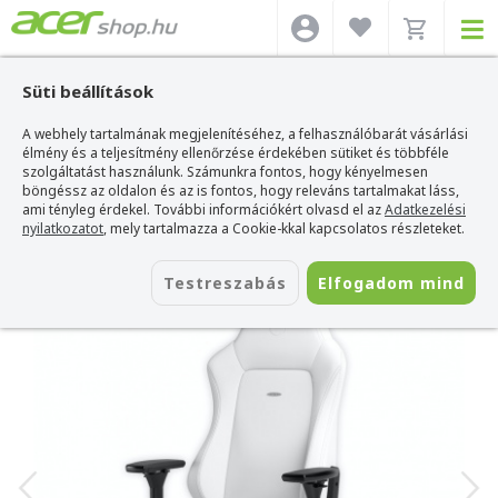
Süti beállítások
A webhely tartalmának megjelenítéséhez, a felhasználóbarát vásárlási
Acer webshop
>
Kiegészítők
>
Gaming szék / asztal / szőnyeg
>
Noblechairs
Gaming szék / asztal / szőnyeg
élmény és a teljesítmény ellenőrzése érdekében sütiket és többféle
>
Noblechairs HERO White Edition Gaming Szék
szolgáltatást használunk. Számunkra fontos, hogy kényelmesen
Noblechairs HERO White Edition
böngéssz az oldalon és az is fontos, hogy releváns tartalmakat láss,
Gaming Szék
ami tényleg érdekel. További információkért olvasd el az
Adatkezelési
nyilatkozatot
, mely tartalmazza a Cookie-kkal kapcsolatos részleteket.
Azonosító:
NBL-HRO-PU-WED
Testreszabás
Elfogadom mind