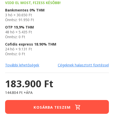
VIDD EL MOST, FIZESS KÉSŐBB!
Bankmentes 0% THM
3 hó × 30.650 Ft
Önrész: 91.950 Ft
OTP 19,9% THM
48 hó × 5.435 Ft
Önrész: 0 Ft
Cofidis express 18.90% THM
24 hó × 9.131 Ft
Önrész: 0 Ft
További lehetőségek
Cégeknek halasztott fizetéssel
183.900 Ft
144.804 Ft +ÁFA
KOSÁRBA TESZEM