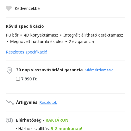
Kedvencekbe
Rövid specifikáció
PU bőr
•
4D könyéktámasz
•
Integrált állítható deréktámasz
•
Megnövelt háttámla és ülés
•
2 év garancia
Részletes specifikáció
30 nap visszavásárlási garancia
Miért érdemes?
7.990 Ft
Árfigyelés
Részletek
Elérhetőség -
RAKTÁRON
Házhoz szállítás:
5-8 munkanap!