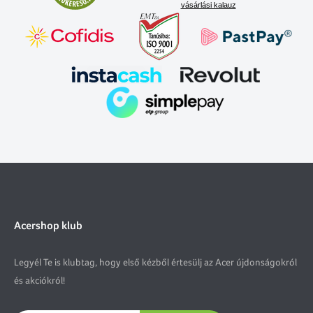
vásárlási kalauz
Acershop klub
Legyél Te is klubtag, hogy első kézből értesülj az Acer újdonságokról
és akciókról!