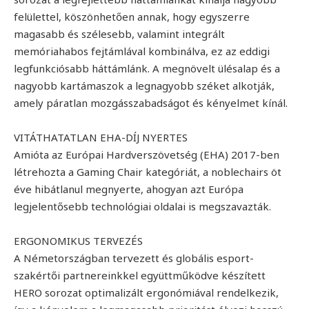
felülettel, köszönhetően annak, hogy egyszerre
magasabb és szélesebb, valamint integrált
memóriahabos fejtámlával kombinálva, ez az eddigi
legfunkciósabb háttámlánk. A megnövelt ülésalap és a
nagyobb kartámaszok a legnagyobb széket alkotják,
amely páratlan mozgásszabadságot és kényelmet kínál.
VITÁTHATATLAN EHA-DÍJ NYERTES
Amióta az Európai Hardverszövetség (EHA) 2017-ben
létrehozta a Gaming Chair kategóriát, a noblechairs öt
éve hibátlanul megnyerte, ahogyan azt Európa
legjelentősebb technológiai oldalai is megszavazták.
ERGONOMIKUS TERVEZÉS
A Németországban tervezett és globális esport-
szakértői partnereinkkel együttműködve készített
HERO sorozat optimalizált ergonómiával rendelkezik,