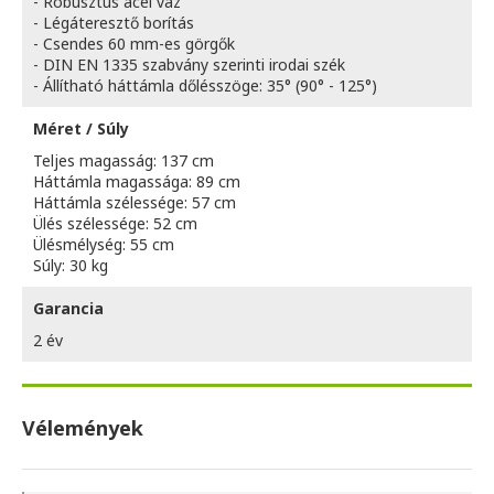
- Robusztus acél váz
- Légáteresztő borítás
- Csendes 60 mm-es görgők
- DIN EN 1335 szabvány szerinti irodai szék
- Állítható háttámla dőlésszöge: 35° (90° - 125°)
Méret / Súly
Teljes magasság: 137 cm
Háttámla magassága: 89 cm
Háttámla szélessége: 57 cm
Ülés szélessége: 52 cm
Ülésmélység: 55 cm
Súly: 30 kg
Garancia
2 év
Vélemények