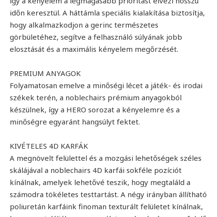
így a kényelem a legmagasabb prioritást élvezi hosszú
időn keresztül. A háttámla speciális kialakítása biztosítja,
hogy alkalmazkodjon a gerinc természetes
görbületéhez, segítve a felhasználó súlyának jobb
elosztását és a maximális kényelem megőrzését.
PREMIUM ANYAGOK
Folyamatosan emelve a minőségi lécet a játék- és irodai
székek terén, a noblechairs prémium anyagokból
készülnek, így a HERO sorozat a kényelemre és a
minőségre egyaránt hangsúlyt fektet.
KIVÉTELES 4D KARFÁK
A megnövelt felülettel és a mozgási lehetőségek széles
skálájával a noblechairs 4D karfái sokféle pozíciót
kínálnak, amelyek lehetővé teszik, hogy megtaláld a
számodra tökéletes testtartást. A négy irányban állítható
poliuretán karfáink finoman texturált felületet kínálnak,