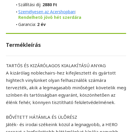
Szállítási díj:
2880 Ft
Személyesen az Acershopban
:
Rendelhető jövő hét szerdára
Garancia:
2 év
Termékleírás
TARTÓS ÉS KIZÁRÓLAGOS KIALAKÍTÁSÚ ANYAG
A kizárólag noblechairs-hez kifejlesztett és gyártott
hightech vinylünket olyan felhasználók számára
tervezték, akik a legmagasabb minőséget követelik meg
színben és tartósságban egyaránt, köszönhetően az
élénk fehér, könnyen tisztítható felületvédelmének.
BŐVÍTETT HÁTÁMLA ÉS ÜLŐRÉSZ
Játék- és irodai székeink közül a legnagyobb, a HERO
sorozat a legfejlettebb háttámlánkat kínálja nagyobb