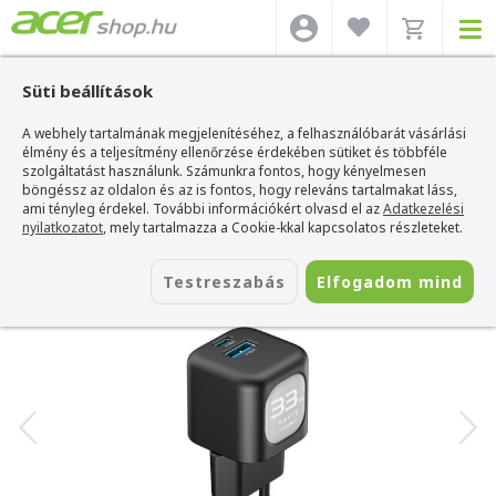
Süti beállítások
A webhely tartalmának megjelenítéséhez, a felhasználóbarát vásárlási
Acer webshop
>
Kiegészítők
>
Hangszóró
>
Havit Hangszóró
>
Havit UC230
Mobile series - 33W GaN Utazó töltő EU
élmény és a teljesítmény ellenőrzése érdekében sütiket és többféle
szolgáltatást használunk. Számunkra fontos, hogy kényelmesen
Havit UC230 Mobile series - 33W GaN
böngéssz az oldalon és az is fontos, hogy releváns tartalmakat láss,
Utazó töltő EU
ami tényleg érdekel. További információkért olvasd el az
Adatkezelési
nyilatkozatot
, mely tartalmazza a Cookie-kkal kapcsolatos részleteket.
Azonosító:
UC230 EU
Testreszabás
Elfogadom mind