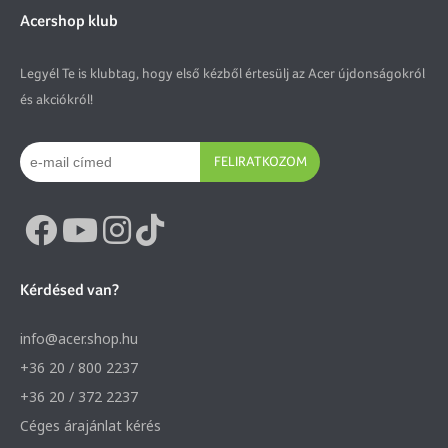
Acershop klub
Legyél Te is klubtag, hogy első kézből értesülj az Acer újdonságokról
és akciókról!
FELIRATKOZOM
Kérdésed van?
info@acer.shop.hu
+36 20 / 800 2237
+36 20 / 372 2237
Céges árajánlat kérés