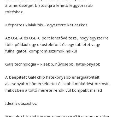
áramerősséget biztosítja a lehető leggyorsabb
töltéshez.
Kétportos kialakítás – egyszerre két eszköz
Az USB-A és USB-C port lehetővé teszi, hogy egyszerre
tölts például egy okostelefont és egy tabletet vagy
fülhallgatót, kompromisszumok nélkül.
GaN technológia – kisebb, hűvösebb, hatékonyabb
A beépített GaN chip hatékonyabb energiaátvitelt,
alacsonyabb hőmérsékletet és stabil működést biztosít,
miközben a töltő mérete rendkívül kompakt marad.
Ideális utazáshoz
Mini blokk kialakítása és mindössze ~39 grammos súlya