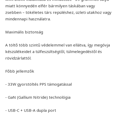
miatt könnyedén elfér bármilyen táskában vagy
zsebben – tökéletes társ repüléshez, üzleti utakhoz vagy
mindennapi használatra.
Maximális biztonság
A töltő több szintű védelemmel van ellátva, így megóvja
készülékeidet a túlfeszültségtől, túlmelegedéstől és
rövidzárlattól.
Főbb jellemzők
- 33W gyorstöltés PPS támogatással
- GaN (Gallium Nitride) technológia
- USB-C + USB-A dupla port