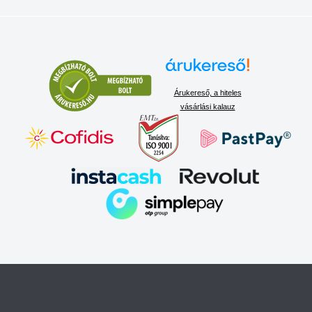
Árukereső, a hiteles
vásárlási kalauz