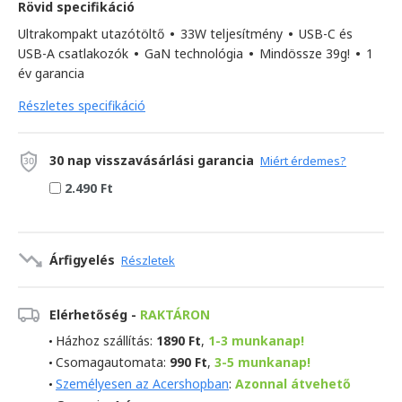
Rövid specifikáció
Ultrakompakt utazótöltő
•
33W teljesítmény
•
USB-C és
USB-A csatlakozók
•
GaN technológia
•
Mindössze 39g!
•
1
év garancia
Részletes specifikáció
30 nap visszavásárlási garancia
Miért érdemes?
2.490 Ft
Árfigyelés
Részletek
Elérhetőség -
RAKTÁRON
Házhoz szállítás:
1890 Ft
,
1-3 munkanap!
Csomagautomata:
990 Ft
,
3-5 munkanap!
Személyesen az Acershopban
:
Azonnal átvehető