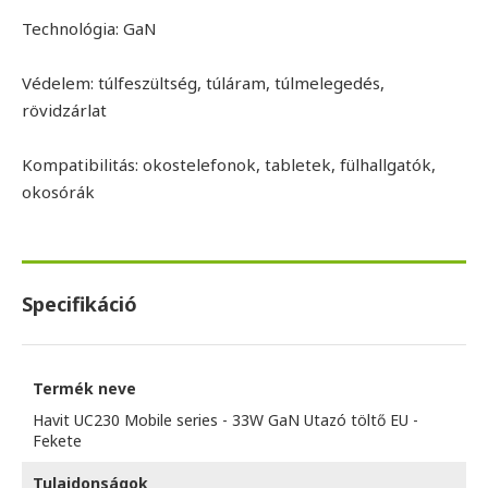
Technológia: GaN
Védelem: túlfeszültség, túláram, túlmelegedés,
rövidzárlat
Kompatibilitás: okostelefonok, tabletek, fülhallgatók,
okosórák
Specifikáció
Termék neve
Havit UC230 Mobile series - 33W GaN Utazó töltő EU -
Fekete
Tulajdonságok