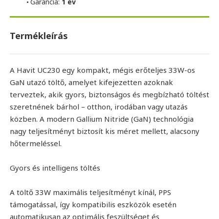
Garancia:
1 év
Termékleírás
A Havit UC230 egy kompakt, mégis erőteljes 33W-os
GaN utazó töltő, amelyet kifejezetten azoknak
terveztek, akik gyors, biztonságos és megbízható töltést
szeretnének bárhol – otthon, irodában vagy utazás
közben. A modern Gallium Nitride (GaN) technológia
nagy teljesítményt biztosít kis méret mellett, alacsony
hőtermeléssel.
Gyors és intelligens töltés
A töltő 33W maximális teljesítményt kínál, PPS
támogatással, így kompatibilis eszközök esetén
automatikusan az optimális feszültséget és