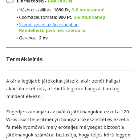
Elérhetőség -
RAKTÁRON
Házhoz szállítás:
1890 Ft
,
5-8 munkanap!
Csomagautomata:
990 Ft
,
5-8 munkanap!
Személyesen az Acershopban
:
Rendelhető jövő hét szerdára
Garancia:
2 év
Termékleírás
Akár a legújabb játékokat játszik, akár zenét hallgat,
akár filmeket néz, a lehető legjobb hangzásban fog
mindent élvezni.
Engedje szabadjára az üvöltő játékhangokat ezzel a 120
W-os csúcsteljesítményű hangszórókészlettel és ezzel a
fa mélynyomóval, mely erőteljes mélységet biztosít a
játékhangok számára, biztosítja, hogy teljes körű legyen