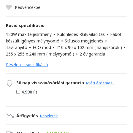
Kedvencekbe
Rövid specifikáció
120W max teljesítmény
•
Különleges RGB világítás
•
Fából
készült igényes mélynyomó
•
Stílusos megjelenés
•
Távirányító
•
ECO mod
•
210 x 90 x 102 mm ( hangszórók )
•
255 x 255 x 240 mm ( mélynyomó )
•
2 év garancia
Részletes specifikáció
30 nap visszavásárlási garancia
Miért érdemes?
4.990 Ft
Árfigyelés
Részletek