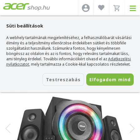
Süti beállítások
A webhely tartalmának megjelenítéséhez, a felhasználóbarát vásárlási
Acer webshop
>
Kiegészítők
>
Hangszóró
>
Trust Hangszóró
>
Trust GXT 629
Tytan RGB 2.1 hangfal
élmény és a teljesítmény ellenőrzése érdekében sütiket és többféle
szolgáltatást használunk. Számunkra fontos, hogy kényelmesen
Trust GXT 629 Tytan RGB 2.1 hangfal
böngéssz az oldalon és az is fontos, hogy releváns tartalmakat láss,
ami tényleg érdekel. További információkért olvasd el az
Adatkezelési
Azonosító:
22944
nyilatkozatot
, mely tartalmazza a Cookie-kkal kapcsolatos részleteket.
Testreszabás
Elfogadom mind