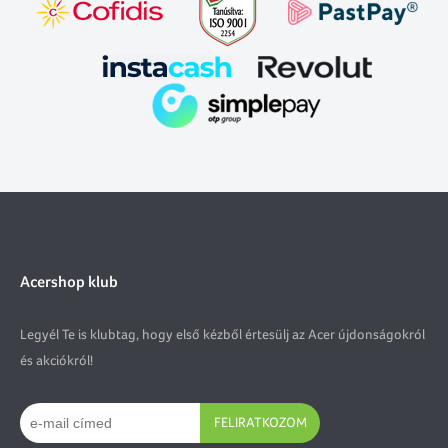
Acershop klub
Legyél Te is klubtag, hogy első kézből értesülj az Acer újdonságokról
és akciókról!
FELIRATKOZOM