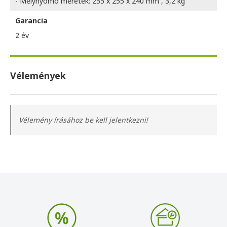
- Mélynyomó méretek: 255 x 255 x 240 mm , 3,2 kg
Garancia
2 év
Vélemények
Vélemény írásához be kell jelentkezni!