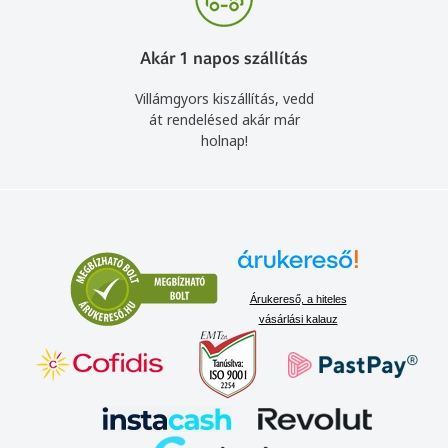
Akár 1 napos szállítás
Villámgyors kiszállítás, vedd
át rendelésed akár már
holnap!
Árukereső, a hiteles
vásárlási kalauz