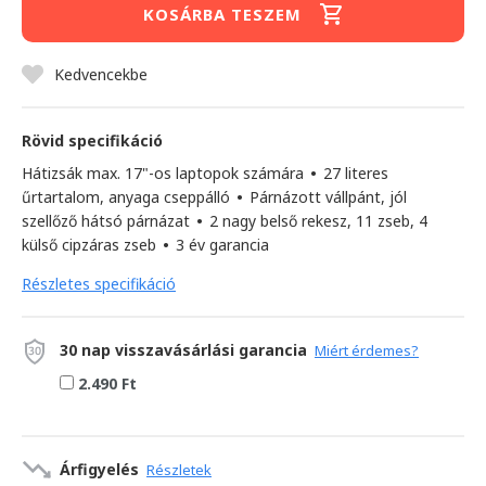
KOSÁRBA TESZEM
Kedvencekbe
Rövid specifikáció
Hátizsák max. 17"-os laptopok számára
•
27 literes
űrtartalom, anyaga cseppálló
•
Párnázott vállpánt, jól
szellőző hátsó párnázat
•
2 nagy belső rekesz, 11 zseb, 4
külső cipzáras zseb
•
3 év garancia
Részletes specifikáció
30 nap visszavásárlási garancia
Miért érdemes?
2.490 Ft
Árfigyelés
Részletek