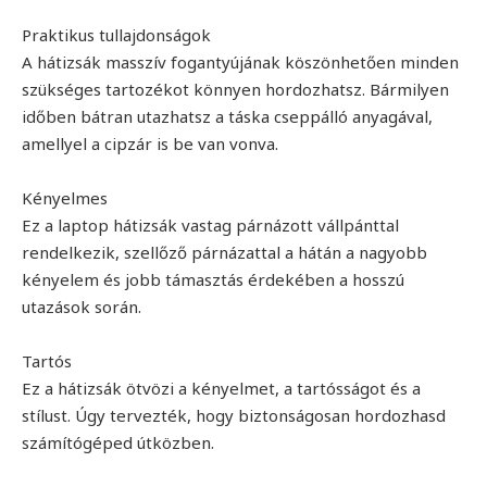
Praktikus tullajdonságok
A hátizsák masszív fogantyújának köszönhetően minden
szükséges tartozékot könnyen hordozhatsz. Bármilyen
időben bátran utazhatsz a táska cseppálló anyagával,
amellyel a cipzár is be van vonva.
Kényelmes
Ez a laptop hátizsák vastag párnázott vállpánttal
rendelkezik, szellőző párnázattal a hátán a nagyobb
kényelem és jobb támasztás érdekében a hosszú
utazások során.
Tartós
Ez a hátizsák ötvözi a kényelmet, a tartósságot és a
stílust. Úgy tervezték, hogy biztonságosan hordozhasd
számítógéped útközben.