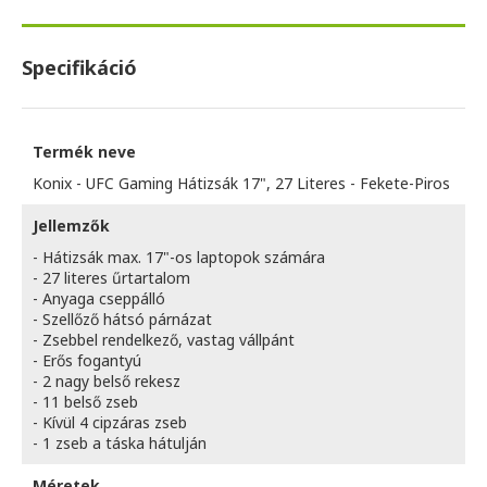
Specifikáció
Termék neve
Konix - UFC Gaming Hátizsák 17", 27 Literes - Fekete-Piros
Jellemzők
- Hátizsák max. 17"-os laptopok számára
- 27 literes űrtartalom
- Anyaga cseppálló
- Szellőző hátsó párnázat
- Zsebbel rendelkező, vastag vállpánt
- Erős fogantyú
- 2 nagy belső rekesz
- 11 belső zseb
- Kívül 4 cipzáras zseb
- 1 zseb a táska hátulján
Méretek