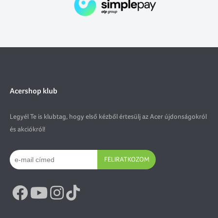
Acershop klub
Legyél Te is klubtag, hogy első kézből értesülj az Acer újdonságokról
és akciókról!
FELIRATKOZOM