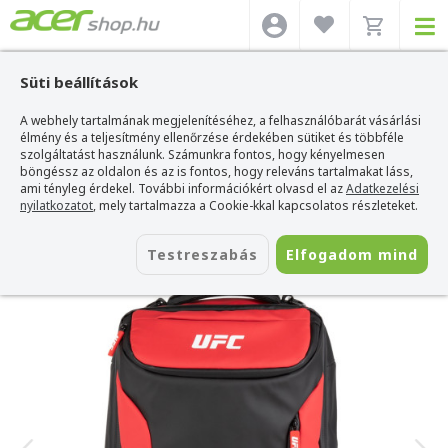
Süti beállítások
A webhely tartalmának megjelenítéséhez, a felhasználóbarát vásárlási
Acer webshop
>
Kiegészítők
>
HDD / SSD külső/belső merevlemez
>
Konix
HDD / SSD külső/belső merevlemez
élmény és a teljesítmény ellenőrzése érdekében sütiket és többféle
>
Konix - UFC Gaming Hátizsák 17", 27
Literes - Fekete-Piros
szolgáltatást használunk. Számunkra fontos, hogy kényelmesen
böngéssz az oldalon és az is fontos, hogy releváns tartalmakat láss,
Konix - UFC Gaming Hátizsák 17", 27
ami tényleg érdekel. További információkért olvasd el az
Adatkezelési
Literes - Fekete-Piros
nyilatkozatot
, mely tartalmazza a Cookie-kkal kapcsolatos részleteket.
Azonosító:
KX-UFC-BPK-17
Testreszabás
Elfogadom mind