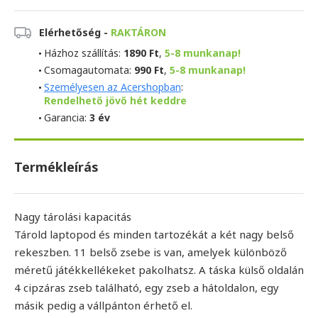
Elérhetőség -
RAKTÁRON
Házhoz szállítás:
1890 Ft
,
5-8 munkanap!
Csomagautomata:
990 Ft
,
5-8 munkanap!
Személyesen az Acershopban
:
Rendelhető jövő hét keddre
Garancia:
3 év
Termékleírás
Nagy tárolási kapacitás
Tárold laptopod és minden tartozékát a két nagy belső
rekeszben. 11 belső zsebe is van, amelyek különböző
méretű játékkellékeket pakolhatsz. A táska külső oldalán
4 cipzáras zseb található, egy zseb a hátoldalon, egy
másik pedig a vállpánton érhető el.