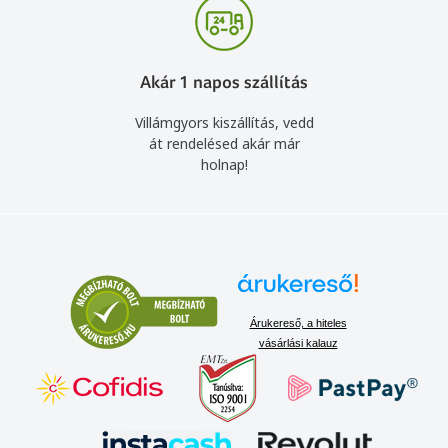
Akár 1 napos szállítás
Villámgyors kiszállítás, vedd
át rendelésed akár már
holnap!
Árukereső, a hiteles
vásárlási kalauz