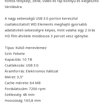
fontos fénykép, zene, videó és fájl könnyű és kiegészítő
tárolására.
A nagy sebességű USB 3.0 porton keresztül
csatlakoztatott WD Elements meghajtó gyorsabb
adatátviteli sebességre képes, mint valaha: egy 2 órás
HD film átvitele mindössze 3 percet vesz igénybe.
Típus: Külső merevlemez
Szín: Fekete
Kapacitás: 10 TB
Csatlakozás: USB 3.0
Áramforrás: Elektromos hálózat
Méret: 3,5”
Cache mérete: 64 MB
Fordulatszám: 7200 rpm
Szélesség: 48 mm
Hosszúság: 165,8 mm