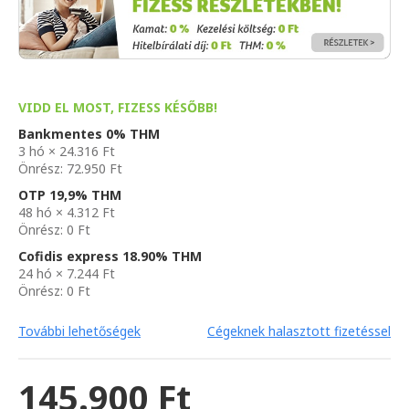
VIDD EL MOST, FIZESS KÉSŐBB!
Bankmentes 0% THM
3 hó × 24.316 Ft
Önrész: 72.950 Ft
OTP 19,9% THM
48 hó × 4.312 Ft
Önrész: 0 Ft
Cofidis express 18.90% THM
24 hó × 7.244 Ft
Önrész: 0 Ft
További lehetőségek
Cégeknek halasztott fizetéssel
145.900 Ft