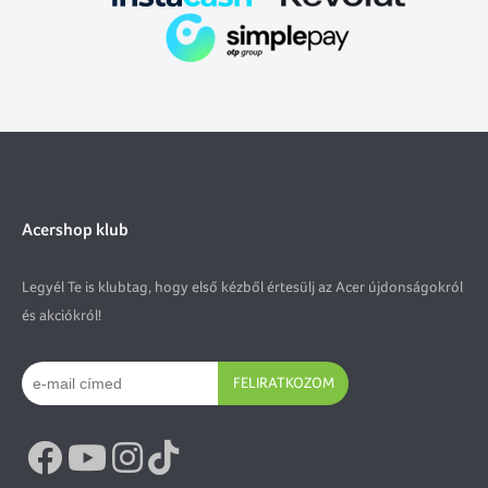
Acershop klub
Legyél Te is klubtag, hogy első kézből értesülj az Acer újdonságokról
és akciókról!
FELIRATKOZOM