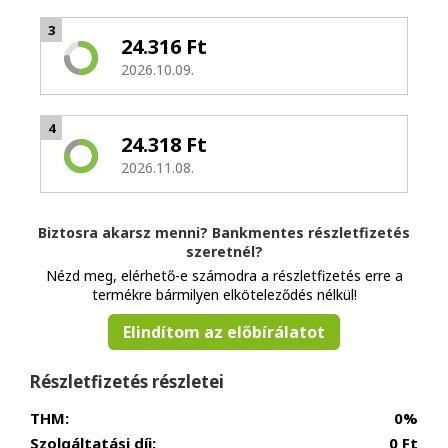
3
24.316 Ft
2026.10.09.
4
24.318 Ft
2026.11.08.
Biztosra akarsz menni? Bankmentes részletfizetés
szeretnél?
Nézd meg, elérhető-e számodra a részletfizetés erre a
termékre bármilyen elköteleződés nélkül!
Elindítom az előbírálatot
Részletfizetés részletei
THM:
0%
Szolgáltatási díj:
0 Ft