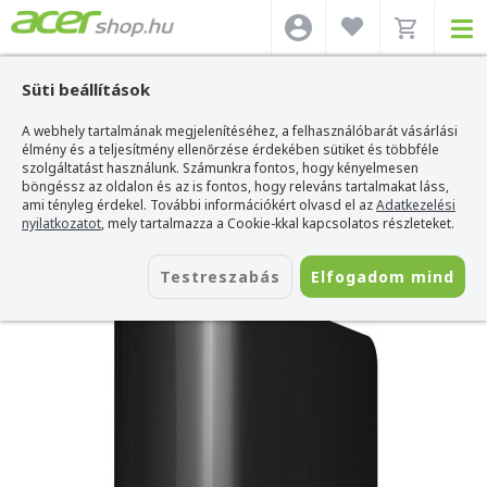
Süti beállítások
A webhely tartalmának megjelenítéséhez, a felhasználóbarát vásárlási
Acer webshop
>
Kiegészítők
>
HDD / SSD külső/belső merevlemez
>
Western
Digital HDD / SSD külső/belső merevlemez
élmény és a teljesítmény ellenőrzése érdekében sütiket és többféle
>
WD Elements Desktop 3,5" 10TB
USB3.0 külső merevlemez - Fekete
szolgáltatást használunk. Számunkra fontos, hogy kényelmesen
böngéssz az oldalon és az is fontos, hogy releváns tartalmakat láss,
WD Elements Desktop 3,5" 10TB USB3.0
ami tényleg érdekel. További információkért olvasd el az
Adatkezelési
külső merevlemez - Fekete
nyilatkozatot
, mely tartalmazza a Cookie-kkal kapcsolatos részleteket.
Azonosító:
WDBWLG0100HBK-EESN
Testreszabás
Elfogadom mind