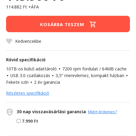
114.882 Ft +ÁFA
KOSÁRBA TESZEM
Kedvencekbe
Rövid specifikáció
10TB-os külső adattároló
•
7200 rpm fordulat / 64MB cache
•
USB 3.0 csatlakozás
•
3,5” merevlemez, kompakt házban
•
Fekete szín
•
2 év garancia
Részletes specifikáció
30 nap visszavásárlási garancia
Miért érdemes?
7.990 Ft