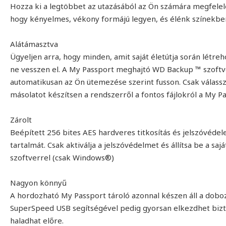
Hozza ki a legtöbbet az utazásából az Ön számára megfelelő s
hogy kényelmes, vékony formájú legyen, és élénk színekbe
Alátámasztva
Ügyeljen arra, hogy minden, amit saját életútja során létr
ne vesszen el. A My Passport meghajtó WD Backup ™ szoftver
automatikusan az Ön ütemezése szerint fusson. Csak válassza
másolatot készítsen a rendszerről a fontos fájlokról a My 
Zárolt
Beépített 256 bites AES hardveres titkosítás és jelszóvédel
tartalmát. Csak aktiválja a jelszóvédelmet és állítsa be a sa
szoftverrel (csak Windows®)
Nagyon könnyű
A hordozható My Passport tároló azonnal készen áll a doboz
SuperSpeed ​​USB segítségével pedig gyorsan elkezdhet bizt
haladhat előre.