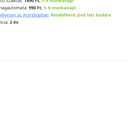
oz szállítás:
1890 Ft
,
5-8 munkanap!
magautomata:
990 Ft
,
5-8 munkanap!
élyesen az Acershopban
:
Rendelhető jövő hét keddre
ncia:
2 év