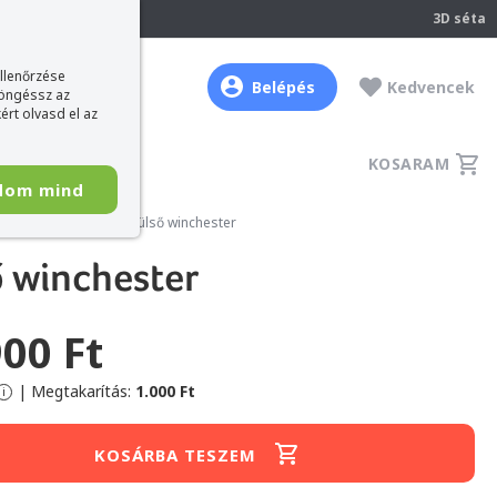
237
3D séta
ellenőrzése
Belépés
Kedvencek
böngéssz az
ért olvasd el az
KOSARAM
dom mind
5" 1TB USB3.2 fekete külső winchester
ő winchester
900 Ft
|
Megtakarítás:
1.000 Ft
i
KOSÁRBA TESZEM