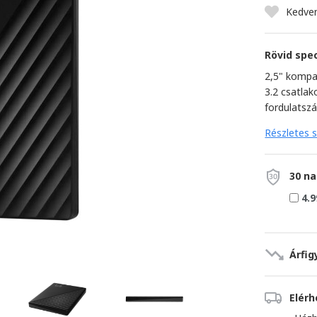
Kedve
Rövid spec
2,5" kompa
3.2 csatla
fordulats
Részletes s
30 na
4.9
Árfig
Elér