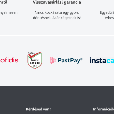
nról
Visszavásárlási garancia
ényelmesen,
Nincs kockázata egy gyors
Egyedülá
döntésnek. Akár cégeknek is!
érhes
Kérdésed van?
Információ