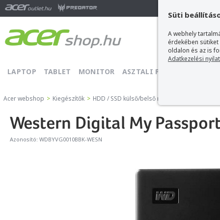
Ma
Süti beállítás
A webhely tartalmá
érdekében sütiket
oldalon és az is f
Adatkezelési nyila
LAPTOP
TABLET
MONITOR
ASZTALI PC
PROJEKTOR
Acer webshop
>
Kiegészítők
>
HDD / SSD külső/belső merevlemez
>
Wester
Western Digital My Passport
Azonosító:
WDBYVG0010BBK-WESN