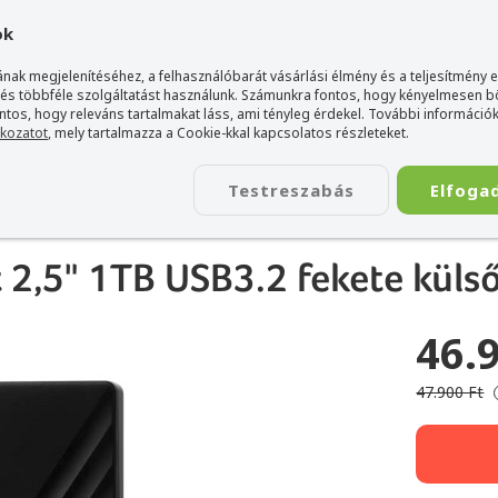
gyarország Acer márkaboltja
+36 20 / 800 2237
+36 20 / 372 2
ok
nak megjelenítéséhez, a felhasználóbarát vásárlási élmény és a teljesítmény 
 és többféle szolgáltatást használunk. Számunkra fontos, hogy kényelmesen 
ontos, hogy releváns tartalmakat láss, ami tényleg érdekel. További információk
tkozatot
, mely tartalmazza a Cookie-kkal kapcsolatos részleteket.
TÁSKA
ÉLETSTÍLUS
KIEGÉSZÍTŐ
KAPCSOLAT
Testreszabás
Elfoga
n Digital HDD / SSD külső/belső merevlemez
>
Western Digital My Passport 2,
 2,5" 1TB USB3.2 fekete küls
46.
47.900 Ft