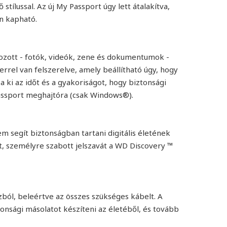
tílussal. Az új My Passport úgy lett átalakítva,
n kapható.
ehozott - fotók, videók, zene és dokumentumok -
rel van felszerelve, amely beállítható úgy, hogy
 ki az időt és a gyakoriságot, hogy biztonsági
Passport meghajtóra (csak Windows®).
em segít biztonságban tartani digitális életének
ját, személyre szabott jelszavát a WD Discovery ™
ból, beleértve az összes szükséges kábelt. A
onsági másolatot készíteni az életéből, és tovább