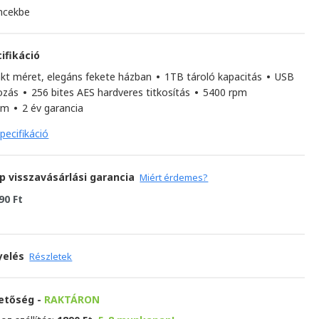
ncekbe
ifikáció
kt méret, elegáns fekete házban
•
1TB tároló kapacitás
•
USB
kozás
•
256 bites AES hardveres titkosítás
•
5400 rpm
zám
•
2 év garancia
pecifikáció
p visszavásárlási garancia
Miért érdemes?
90 Ft
yelés
Részletek
hetőség -
RAKTÁRON