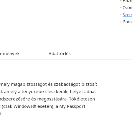
Házh
Cso
Szem
Gara
lemények
Adattörlés
mely magabiztosságot és szabadságot biztosít
al, amely a tenyerébe illeszkedik, helyet adhat
ndszerezésére és megosztására. Tökéletesen
l (csak Windows® esetén), a My Passport
t.