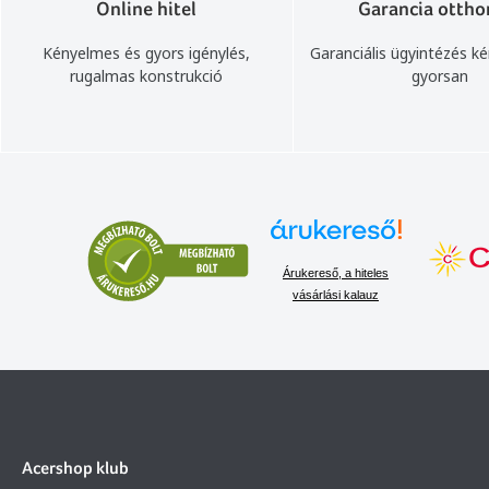
Online hitel
Garancia ottho
Kényelmes és gyors igénylés,
Garanciális ügyintézés k
rugalmas konstrukció
gyorsan
Árukereső, a hiteles
vásárlási kalauz
Acershop klub