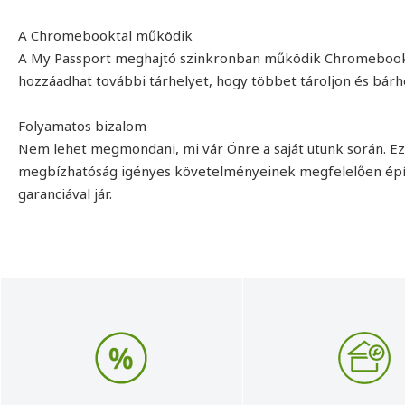
A Chromebooktal működik
A My Passport meghajtó szinkronban működik Chromebookjáv
hozzáadhat további tárhelyet, hogy többet tároljon és bár
Folyamatos bizalom
Nem lehet megmondani, mi vár Önre a saját utunk során. Ezé
megbízhatóság igényes követelményeinek megfelelően épít 
garanciával jár.