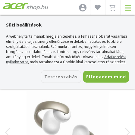
Süti beállítások
A webhely tartalmának megjelenítéséhez, a felhasználóbarát vásárlási
Acer webshop
>
Kiegészítők
>
Headset
>
Anker Headset
>
Anker Soundcore
AeroClip - Vezeték Nélküli Bluetooth Fülhallgató - Fehér
élmény és a teljesítmény ellenőrzése érdekében sütiket és többféle
szolgáltatást használunk. Számunkra fontos, hogy kényelmesen
Anker Soundcore AeroClip - Vezeték
böngéssz az oldalon és az is fontos, hogy releváns tartalmakat láss,
Nélküli Bluetooth Fülhallgató - Fehér
ami tényleg érdekel. További információkért olvasd el az
Adatkezelési
nyilatkozatot
, mely tartalmazza a Cookie-kkal kapcsolatos részleteket.
Azonosító:
A3388G21
Testreszabás
Elfogadom mind