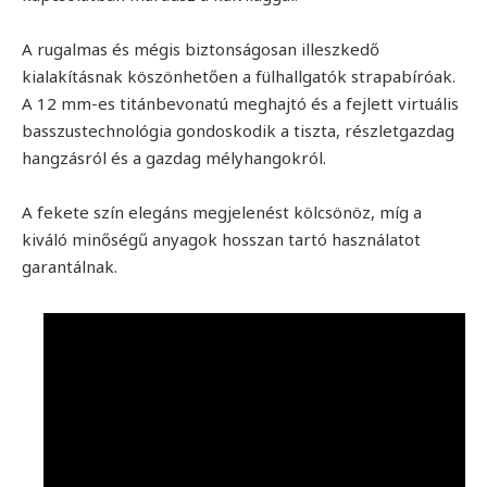
A rugalmas és mégis biztonságosan illeszkedő
kialakításnak köszönhetően a fülhallgatók strapabíróak.
A 12 mm-es titánbevonatú meghajtó és a fejlett virtuális
basszustechnológia gondoskodik a tiszta, részletgazdag
hangzásról és a gazdag mélyhangokról.
A fekete szín elegáns megjelenést kölcsönöz, míg a
kiváló minőségű anyagok hosszan tartó használatot
garantálnak.