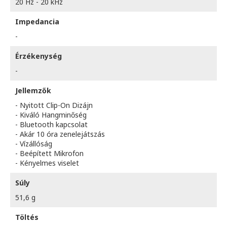
20 Hz - 20 kHz
Impedancia
-
Érzékenység
-
Jellemzők
- Nyitott Clip-On Dizájn
- Kiváló Hangminőség
- Bluetooth kapcsolat
- Akár 10 óra zenelejátszás
- Vízállóság
- Beépített Mikrofon
- Kényelmes viselet
Súly
51,6 g
Töltés