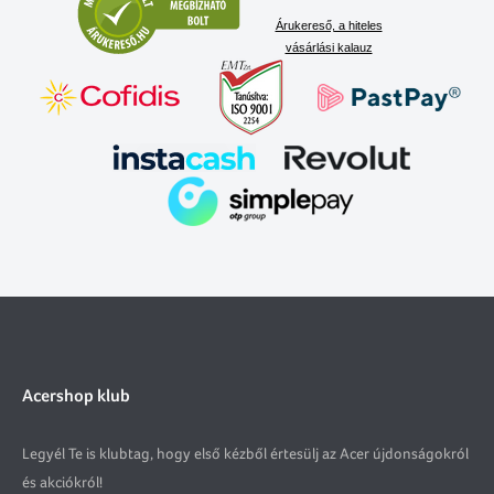
Árukereső, a hiteles
vásárlási kalauz
Acershop klub
Legyél Te is klubtag, hogy első kézből értesülj az Acer újdonságokról
és akciókról!