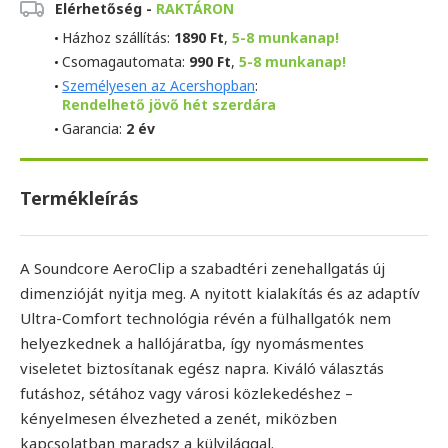
Elérhetőség -
RAKTÁRON
Házhoz szállítás:
1890 Ft
,
5-8 munkanap!
Csomagautomata:
990 Ft
,
5-8 munkanap!
Személyesen az Acershopban
:
Rendelhető jövő hét szerdára
Garancia:
2 év
Termékleírás
A Soundcore AeroClip a szabadtéri zenehallgatás új
dimenzióját nyitja meg. A nyitott kialakítás és az adaptív
Ultra-Comfort technológia révén a fülhallgatók nem
helyezkednek a hallójáratba, így nyomásmentes
viseletet biztosítanak egész napra. Kiváló választás
futáshoz, sétához vagy városi közlekedéshez –
kényelmesen élvezheted a zenét, miközben
kapcsolatban maradsz a külvilággal.