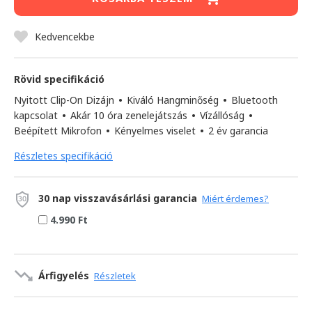
Kedvencekbe
Rövid specifikáció
Nyitott Clip-On Dizájn
•
Kiváló Hangminőség
•
Bluetooth
kapcsolat
•
Akár 10 óra zenelejátszás
•
Vízállóság
•
Beépített Mikrofon
•
Kényelmes viselet
•
2 év garancia
Részletes specifikáció
30 nap visszavásárlási garancia
Miért érdemes?
4.990 Ft
Árfigyelés
Részletek