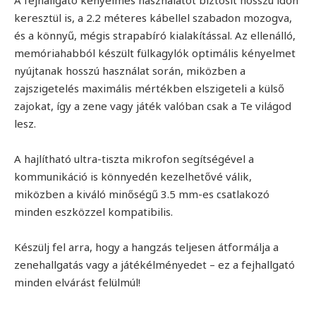
keresztül is, a 2.2 méteres kábellel szabadon mozogva,
és a könnyű, mégis strapabíró kialakítással. Az ellenálló,
memóriahabból készült fülkagylók optimális kényelmet
nyújtanak hosszú használat során, miközben a
zajszigetelés maximális mértékben elszigeteli a külső
zajokat, így a zene vagy játék valóban csak a Te világod
lesz.
A hajlítható ultra-tiszta mikrofon segítségével a
kommunikáció is könnyedén kezelhetővé válik,
miközben a kiváló minőségű 3.5 mm-es csatlakozó
minden eszközzel kompatibilis.
Készülj fel arra, hogy a hangzás teljesen átformálja a
zenehallgatás vagy a játékélményedet – ez a fejhallgató
minden elvárást felülmúl!