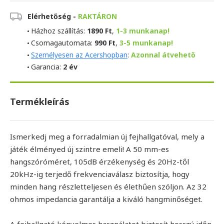
Elérhetőség -
RAKTÁRON
Házhoz szállítás:
1890 Ft
,
1-3 munkanap!
Csomagautomata:
990 Ft
,
3-5 munkanap!
Személyesen az Acershopban
:
Azonnal átvehető
Garancia:
2 év
Termékleírás
Ismerkedj meg a forradalmian új fejhallgatóval, mely a
játék élményed új szintre emeli! A 50 mm-es
hangszóróméret, 105dB érzékenység és 20Hz-től
20kHz-ig terjedő frekvenciaválasz biztosítja, hogy
minden hang részletteljesen és élethűen szóljon. Az 32
ohmos impedancia garantálja a kiváló hangminőséget.
A fejhallgató kényelmes használatot biztosít hosszú időn