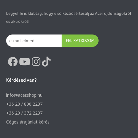
Legyél Te is klubtag, hogy első kézből értesülj az Acer újdonságokról
és akciókról!
FELIRATKOZOM
Kérdésed van?
info@acer.shop.hu
+36 20 / 800 2237
+36 20 / 372 2237
Céges árajánlat kérés