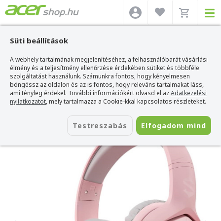
Süti beállítások
A webhely tartalmának megjelenítéséhez, a felhasználóbarát vásárlási
Acer webshop
>
Kiegészítők
>
Headset
>
Blackshark Headset
>
BlackShark
BS-X1 RGB Gamer Fejhallgató
élmény és a teljesítmény ellenőrzése érdekében sütiket és többféle
szolgáltatást használunk. Számunkra fontos, hogy kényelmesen
BlackShark BS-X1 RGB Gamer
böngéssz az oldalon és az is fontos, hogy releváns tartalmakat láss,
Fejhallgató
ami tényleg érdekel. További információkért olvasd el az
Adatkezelési
nyilatkozatot
, mely tartalmazza a Cookie-kkal kapcsolatos részleteket.
Azonosító:
BS-X1 PINK
Testreszabás
Elfogadom mind