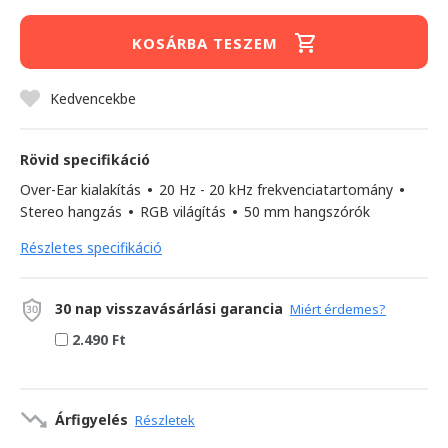
KOSÁRBA TESZEM
Kedvencekbe
Rövid specifikáció
Over-Ear kialakítás
•
20 Hz - 20 kHz frekvenciatartomány
•
Stereo hangzás
•
RGB világítás
•
50 mm hangszórók
Részletes specifikáció
30 nap visszavásárlási garancia
Miért érdemes?
2.490 Ft
Árfigyelés
Részletek