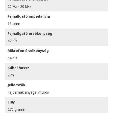
20 Hz - 20 kHz
Fejhallgató impedancia
16 ohm
Fejhallgató érzékenység
42 dB
Mikrofon érzékenység
54 dB
Kábel hossz
2 m
Jellemzők
Fejpárnák anyaga: műbőr
Súly
270 gramm