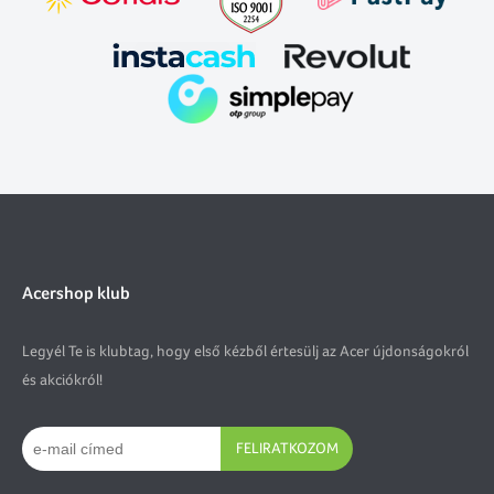
Acershop klub
Legyél Te is klubtag, hogy első kézből értesülj az Acer újdonságokról
és akciókról!
FELIRATKOZOM