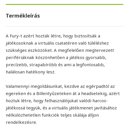
Termékleírás
A Fury-t azért hozták létre, hogy biztosítsák a
játékosoknak a virtuális csatatéren való túléléshez
szükséges eszközöket. A megfelelően megtervezett
perifériáknak köszönhetően a játékos gyorsabb,
precízebb, strapabíróbb és ami a legfontosabb,
halálosan hatékony lesz.
Valamennyi megoldásunkat, kezdve az egérpadtól az
egereken és a Billentyűzeteken át a headsetekig, azért
hoztuk létre, hogy felhasználójukat valódi harcos-
játékossá tegyük, és a virtuális játékmenet javításához
nélkülözhetetlen funkciók teljes skálája álljon
rendelkezésre.