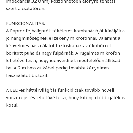
impedancia 32 Ohm) köszönhetően előnyre tehetsz
szert a csatatéren.
FUNKCIONALITÁS.
A Raptor fejhallgatók tökéletes kombinációját kínálják a
jó hangminőségnek érzékeny mikrofonnal, valamint a
kényelmes használatot biztosítanak az ökobőrrel
borított puha és nagy fülpárnák. A rugalmas mikrofon
lehetővé teszi, hogy igényeidnek megfelelően állítsad
be. A 2 m hosszú kábel pedig további kényelmes
használatot biztosít.
A LED-es háttérvilágítás funkció csak tovább növeli
vonzerejét és lehetővé teszi, hogy kitűnj a többi játékos
közül.