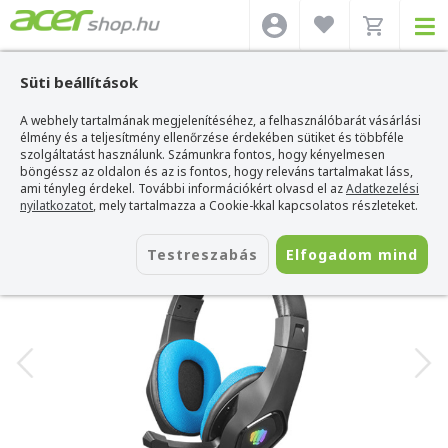
Süti beállítások
A webhely tartalmának megjelenítéséhez, a felhasználóbarát vásárlási
Acer webshop
>
Kiegészítők
>
Headset
>
Fury Headset
>
Fury Phantom
Gamer Headset
élmény és a teljesítmény ellenőrzése érdekében sütiket és többféle
szolgáltatást használunk. Számunkra fontos, hogy kényelmesen
Fury Phantom Gamer Headset
böngéssz az oldalon és az is fontos, hogy releváns tartalmakat láss,
ami tényleg érdekel. További információkért olvasd el az
Adatkezelési
Azonosító:
NFU-1679
nyilatkozatot
, mely tartalmazza a Cookie-kkal kapcsolatos részleteket.
Testreszabás
Elfogadom mind