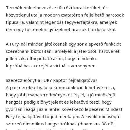
Termékeink elnevezése tükrözi karakterüket, és
közvetlenül utal a modern csatatéren fellelhető harcosok
típusaira, valamint legendás fegyverfajtákra, amelyek
nem egy történelmi győzelmet arattak hordozóikkal.
A Fury-nál minden játékosnak egy sor alapvető funkciót
szeretnénk biztosítani, amelyek a játékosok hardverét
jellemzik, elfogadható áron, hogy mindenki
kipróbálhassa erejét a virtuális versenyben.
Szerezz előnyt a FURY Raptor fejhallgatóval!
A partnerekkel való jó kommunikáció lehetővé teszi,
hogy jobb csapateredményeket érj el, a jó minőségű
hangzás pedig előnyt jelent és lehetővé teszi, hogy
gyorsan reagálj az ellenfél következő lépésére. Mindezt
Fury fejhallgatóval fogod megkapni. A kiváló minőségű
sztereó dinamikus hangszóróknak (dinamikus 98 dB,