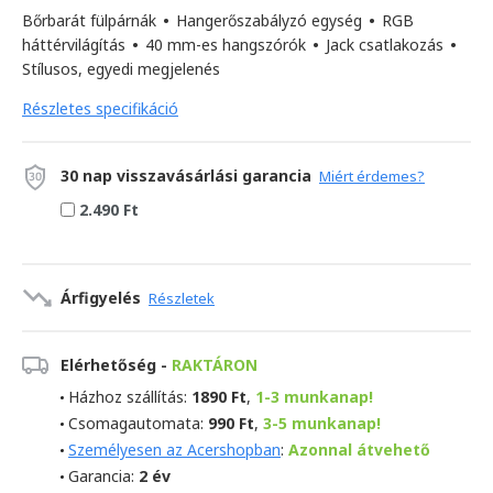
Bőrbarát fülpárnák
•
Hangerőszabályzó egység
•
RGB
háttérvilágítás
•
40 mm-es hangszórók
•
Jack csatlakozás
•
Stílusos, egyedi megjelenés
Részletes specifikáció
30 nap visszavásárlási garancia
Miért érdemes?
2.490 Ft
Árfigyelés
Részletek
Elérhetőség -
RAKTÁRON
Házhoz szállítás:
1890 Ft
,
1-3 munkanap!
Csomagautomata:
990 Ft
,
3-5 munkanap!
Személyesen az Acershopban
:
Azonnal átvehető
Garancia:
2 év