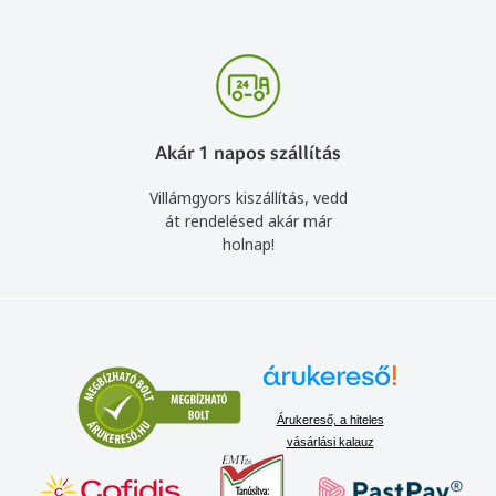
Akár 1 napos szállítás
Villámgyors kiszállítás, vedd
át rendelésed akár már
holnap!
Árukereső, a hiteles
vásárlási kalauz