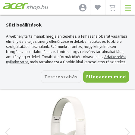
Süti beállítások
A webhely tartalmának megjelenítéséhez, a felhasználóbarát vásárlási
Acer webshop
>
Kiegészítők
>
Headset
>
Havit Headset
>
Havit H633BT
Vezeték nélküli Bluetooth fejhallgató - Fehér
élmény és a teljesítmény ellenőrzése érdekében sütiket és többféle
szolgáltatást használunk. Számunkra fontos, hogy kényelmesen
Havit H633BT Vezeték nélküli Bluetooth
böngéssz az oldalon és az is fontos, hogy releváns tartalmakat láss,
fejhallgató - Fehér
ami tényleg érdekel. További információkért olvasd el az
Adatkezelési
nyilatkozatot
, mely tartalmazza a Cookie-kkal kapcsolatos részleteket.
Azonosító:
H633BT beige
Testreszabás
Elfogadom mind