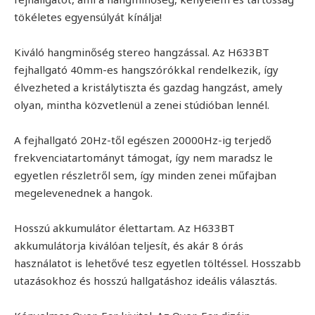
tökéletes egyensúlyát kínálja!
Kiváló hangminőség stereo hangzással. Az H633BT
fejhallgató 40mm-es hangszórókkal rendelkezik, így
élvezheted a kristálytiszta és gazdag hangzást, amely
olyan, mintha közvetlenül a zenei stúdióban lennél.
A fejhallgató 20Hz-től egészen 20000Hz-ig terjedő
frekvenciatartományt támogat, így nem maradsz le
egyetlen részletről sem, így minden zenei műfajban
megelevenednek a hangok.
Hosszú akkumulátor élettartam. Az H633BT
akkumulátorja kiválóan teljesít, és akár 8 órás
használatot is lehetővé tesz egyetlen töltéssel. Hosszabb
utazásokhoz és hosszú hallgatáshoz ideális választás.