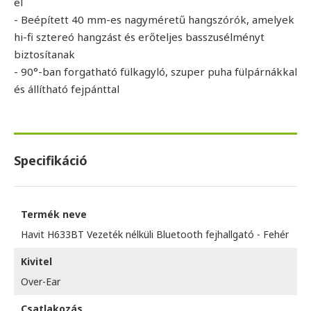
el
- Beépített 40 mm-es nagyméretű hangszórók, amelyek
hi-fi sztereó hangzást és erőteljes basszusélményt
biztosítanak
- 90°-ban forgatható fülkagyló, szuper puha fülpárnákkal
és állítható fejpánttal
Specifikáció
Termék neve
Havit H633BT Vezeték nélküli Bluetooth fejhallgató - Fehér
Kivitel
Over-Ear
Csatlakozás