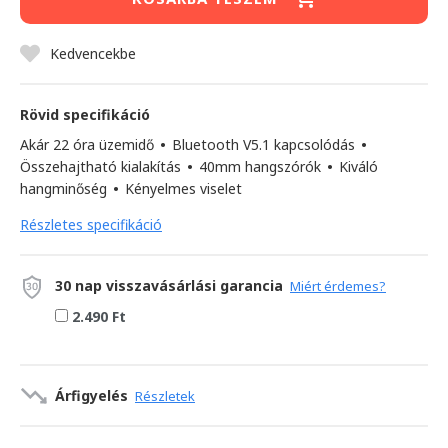
Kedvencekbe
Rövid specifikáció
Akár 22 óra üzemidő
•
Bluetooth V5.1 kapcsolódás
•
Összehajtható kialakítás
•
40mm hangszórók
•
Kiváló
hangminőség
•
Kényelmes viselet
Részletes specifikáció
30 nap visszavásárlási garancia
Miért érdemes?
2.490 Ft
Árfigyelés
Részletek