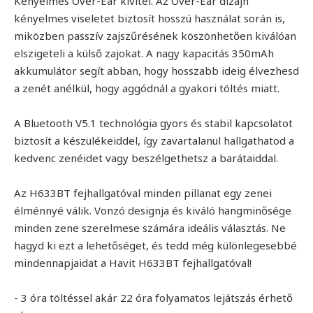
Kényelmes Over-Ear kivitel. Az Over-Ear dizájn
kényelmes viseletet biztosít hosszú használat során is,
miközben passzív zajszűrésének köszönhetően kiválóan
elszigeteli a külső zajokat. A nagy kapacitás 350mAh
akkumulátor segít abban, hogy hosszabb ideig élvezhesd
a zenét anélkül, hogy aggódnál a gyakori töltés miatt.
A Bluetooth V5.1 technológia gyors és stabil kapcsolatot
biztosít a készülékeiddel, így zavartalanul hallgathatod a
kedvenc zenéidet vagy beszélgethetsz a barátaiddal.
Az H633BT fejhallgatóval minden pillanat egy zenei
élménnyé válik. Vonzó designja és kiváló hangminősége
minden zene szerelmese számára ideális választás. Ne
hagyd ki ezt a lehetőséget, és tedd még különlegesebbé
mindennapjaidat a Havit H633BT fejhallgatóval!
- 3 óra töltéssel akár 22 óra folyamatos lejátszás érhető