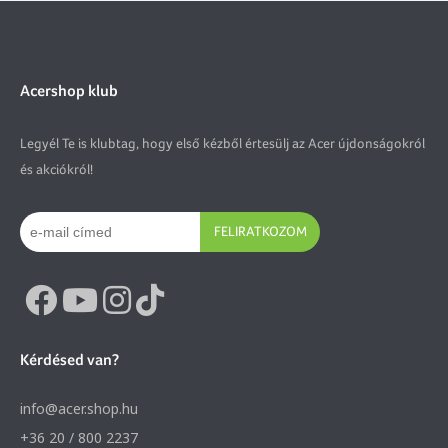
Acershop klub
Legyél Te is klubtag, hogy első kézből értesülj az Acer újdonságokról
és akciókról!
FELIRATKOZOM
Kérdésed van?
info@acer.shop.hu
+36 20 / 800 2237