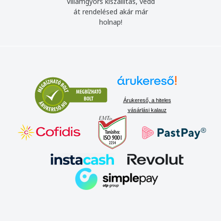
Villámgyors kiszállítás, vedd
át rendelésed akár már
holnap!
Árukereső, a hiteles
vásárlási kalauz