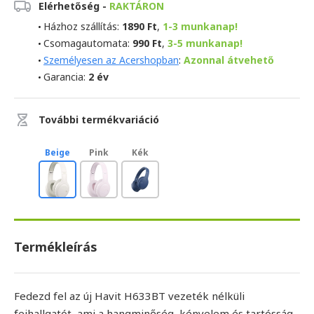
Elérhetőség -
RAKTÁRON
Házhoz szállítás:
1890 Ft
,
1-3 munkanap!
Csomagautomata:
990 Ft
,
3-5 munkanap!
Személyesen az Acershopban
:
Azonnal átvehető
Garancia:
2 év
További termékvariáció
Beige
Pink
Kék
Termékleírás
Fedezd fel az új Havit H633BT vezeték nélküli
fejhallgatót, ami a hangminőség, kényelem és tartósság