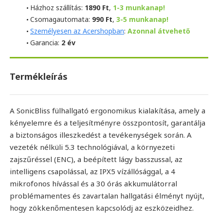
Házhoz szállítás:
1890 Ft
,
1-3 munkanap!
Csomagautomata:
990 Ft
,
3-5 munkanap!
Személyesen az Acershopban
:
Azonnal átvehető
Garancia:
2 év
Termékleírás
A SonicBliss fülhallgató ergonomikus kialakítása, amely a
kényelemre és a teljesítményre összpontosít, garantálja
a biztonságos illeszkedést a tevékenységek során. A
vezeték nélküli 5.3 technológiával, a környezeti
zajszűréssel (ENC), a beépített lágy basszussal, az
intelligens csapolással, az IPX5 vízállósággal, a 4
mikrofonos hívással és a 30 órás akkumulátorral
problémamentes és zavartalan hallgatási élményt nyújt,
hogy zökkenőmentesen kapcsolódj az eszközeidhez.