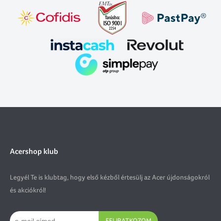
Acershop klub
Legyél Te is klubtag, hogy első kézből értesülj az Acer újdonságokról
és akciókról!
FELIRATKOZOM