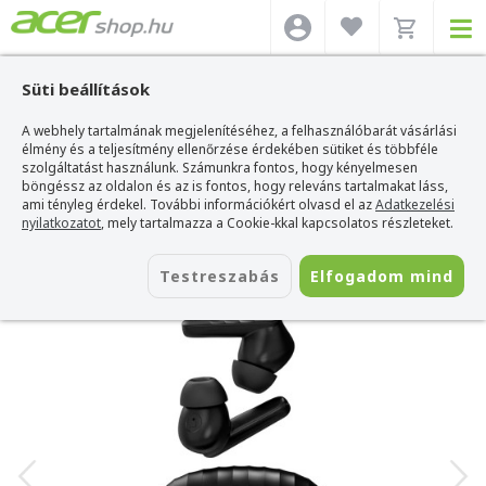
Süti beállítások
A webhely tartalmának megjelenítéséhez, a felhasználóbarát vásárlási
Acer webshop
>
Kiegészítők
>
Headset
>
HiFuture Headset
>
HiFuture
SonicBliss Vezeték Nélküli Fülhallgató
élmény és a teljesítmény ellenőrzése érdekében sütiket és többféle
szolgáltatást használunk. Számunkra fontos, hogy kényelmesen
HiFuture SonicBliss Vezeték Nélküli
böngéssz az oldalon és az is fontos, hogy releváns tartalmakat láss,
Fülhallgató
ami tényleg érdekel. További információkért olvasd el az
Adatkezelési
nyilatkozatot
, mely tartalmazza a Cookie-kkal kapcsolatos részleteket.
Azonosító:
SonicBliss Black
Testreszabás
Elfogadom mind