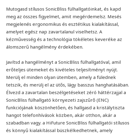
Mutogasd stílusos SonicBliss fülhallgatóinkat, és kapd
meg az összes figyelmet, amit megérdemelsz. Mesés
megjelenés ergonomikus és esztétikus kialakítással,
amelyet egész nap zavartalanul viselhetsz. A
kézművesség és a technológia tökéletes keveréke az
álomszerű hangélmény érdekében.
Javítsd a hangélményt a SonicBliss fülhallgatóval, amil
erőteljes ütemeket és kivételes teljesítményt nyújt.
Merülj el minden olyan ütemben, amely a fülednek
tetszik, és merülj el az ütős, lágy basszus hanghatásában.
Élvezd a zavartalan beszélgetéseket zéró háttérzajjal a
SonicBliss fülhallgató környezeti zajszűrő (ENC)
funkciójának köszönhetően, és hallgasd a kristálytiszta
hangot telefonhívások közben, akár otthon, akár a
szabadban vagy. a HiFuture SonicBliss fülhallgatói stílusos
és könnyű kialakítással büszkélkedhetnek, amely