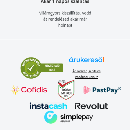
Akár 1 napos szállítás
Villámgyors kiszállítás, vedd
át rendelésed akár már
holnap!
Árukereső, a hiteles
vásárlási kalauz