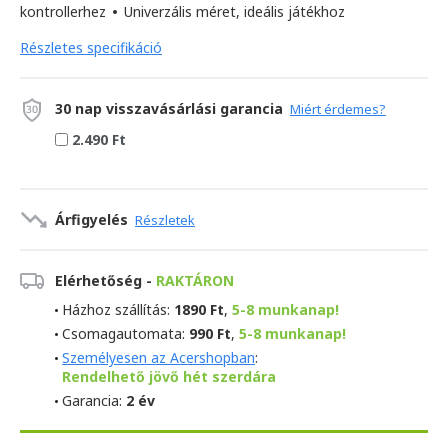
kontrollerhez
•
Univerzális méret, ideális játékhoz
Részletes specifikáció
30 nap visszavásárlási garancia
Miért érdemes?
2.490 Ft
Árfigyelés
Részletek
Elérhetőség -
RAKTÁRON
Házhoz szállítás:
1890 Ft
,
5-8 munkanap!
Csomagautomata:
990 Ft
,
5-8 munkanap!
Személyesen az Acershopban
:
Rendelhető jövő hét szerdára
Garancia:
2 év