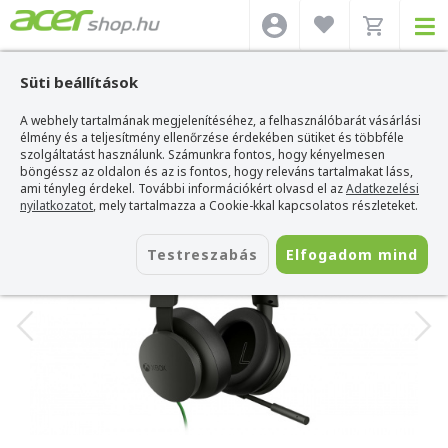
Süti beállítások
A webhely tartalmának megjelenítéséhez, a felhasználóbarát vásárlási
Acer webshop
>
Kiegészítők
>
Headset
>
Microsoft Headset
>
Microsoft Xbox
Gamer Headset
élmény és a teljesítmény ellenőrzése érdekében sütiket és többféle
szolgáltatást használunk. Számunkra fontos, hogy kényelmesen
Microsoft Xbox Gamer Headset
böngéssz az oldalon és az is fontos, hogy releváns tartalmakat láss,
ami tényleg érdekel. További információkért olvasd el az
Adatkezelési
Azonosító:
8LI-00002
nyilatkozatot
, mely tartalmazza a Cookie-kkal kapcsolatos részleteket.
Testreszabás
Elfogadom mind