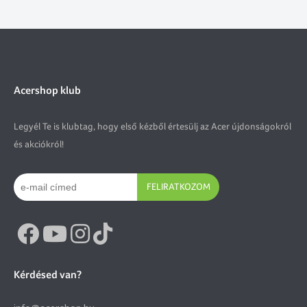
Acershop klub
Legyél Te is klubtag, hogy első kézből értesülj az Acer újdonságokról
és akciókról!
FELIRATKOZOM
Kérdésed van?