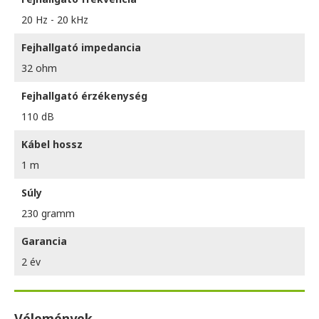
20 Hz - 20 kHz
Fejhallgató impedancia
32 ohm
Fejhallgató érzékenység
110 dB
Kábel hossz
1 m
Súly
230 gramm
Garancia
2 év
Vélemények