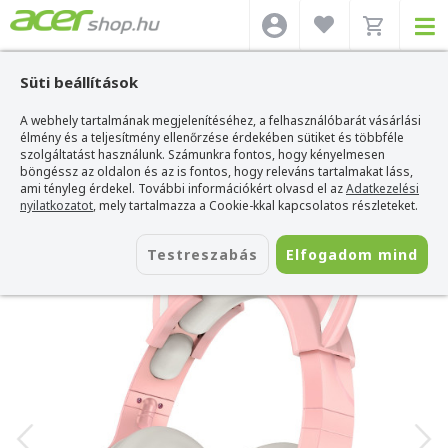
Süti beállítások
A webhely tartalmának megjelenítéséhez, a felhasználóbarát vásárlási
Acer webshop
>
Kiegészítők
>
Headset
>
Onikuma Headset
>
Onikuma K9
USB 7.1 Virtual Cicafüles Gamer Headset
élmény és a teljesítmény ellenőrzése érdekében sütiket és többféle
szolgáltatást használunk. Számunkra fontos, hogy kényelmesen
Onikuma K9 USB 7.1 Virtual Cicafüles
böngéssz az oldalon és az is fontos, hogy releváns tartalmakat láss,
Gamer Headset
ami tényleg érdekel. További információkért olvasd el az
Adatkezelési
nyilatkozatot
, mely tartalmazza a Cookie-kkal kapcsolatos részleteket.
Azonosító:
K9 Pink RGB USB 7.1 Virtual
Testreszabás
Elfogadom mind