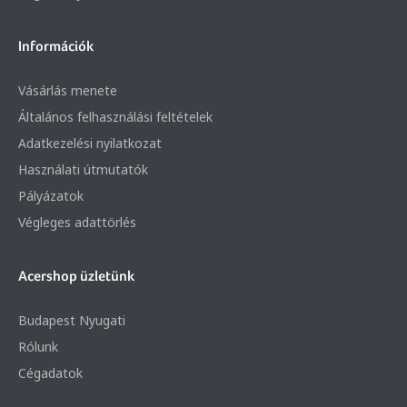
+36 20 / 372 2237
Céges árajánlat kérés
Információk
Vásárlás menete
Általános felhasználási feltételek
Adatkezelési nyilatkozat
Használati útmutatók
Pályázatok
Végleges adattörlés
Acershop üzletünk
Budapest Nyugati
Rólunk