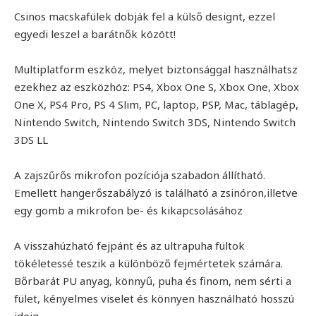
Csinos macskafülek dobják fel a külső designt, ezzel
egyedi leszel a barátnők között!
Multiplatform eszköz, melyet biztonsággal használhatsz
ezekhez az eszközhöz: PS4, Xbox One S, Xbox One, Xbox
One X, PS4 Pro, PS 4 Slim, PC, laptop, PSP, Mac, táblagép,
Nintendo Switch, Nintendo Switch 3DS, Nintendo Switch
3DS LL
A zajszűrős mikrofon pozíciója szabadon állítható.
Emellett hangerőszabályzó is található a zsinóron,illetve
egy gomb a mikrofon be- és kikapcsolásához
A visszahúzható fejpánt és az ultrapuha fültok
tökéletessé teszik a különböző fejmértetek számára.
Bőrbarát PU anyag, könnyű, puha és finom, nem sérti a
fület, kényelmes viselet és könnyen használható hosszú
ideig