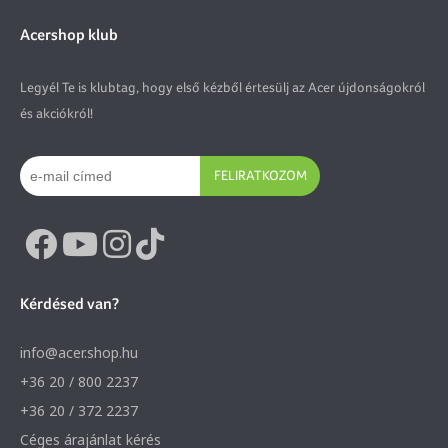
Acershop klub
Legyél Te is klubtag, hogy első kézből értesülj az Acer újdonságokról
és akciókról!
FELIRATKOZOM
Kérdésed van?
info@acer.shop.hu
+36 20 / 800 2237