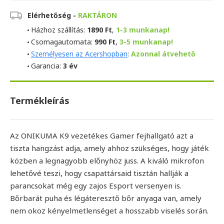
Elérhetőség -
RAKTÁRON
Házhoz szállítás:
1890 Ft
,
1-3 munkanap!
Csomagautomata:
990 Ft
,
3-5 munkanap!
Személyesen az Acershopban
:
Azonnal átvehető
Garancia:
3 év
Termékleírás
Az ONIKUMA K9 vezetékes Gamer fejhallgató azt a
tiszta hangzást adja, amely ahhoz szükséges, hogy játék
közben a legnagyobb előnyhöz juss. A kiváló mikrofon
lehetővé teszi, hogy csapattársaid tisztán hallják a
parancsokat még egy zajos Esport versenyen is.
Bőrbarát puha és légáteresztő bőr anyaga van, amely
nem okoz kényelmetlenséget a hosszabb viselés során.