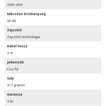
2200 ohm
Mikrofon érzékenység
56 dB
Zajszűrő
Zajszűrő technológia
Kábel hossz
2 m
Jellemzők
Cica fül
Súly
317 gramm
Garancia
3 év