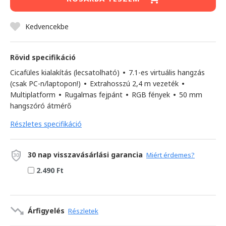
Kedvencekbe
Rövid specifikáció
Cicafüles kialakítás (lecsatolható)
•
7.1-es virtuális hangzás
(csak PC-n/laptopon!)
•
Extrahosszú 2,4 m vezeték
•
Multiplatform
•
Rugalmas fejpánt
•
RGB fények
•
50 mm
hangszóró átmérő
Részletes specifikáció
30 nap visszavásárlási garancia
Miért érdemes?
2.490 Ft
Árfigyelés
Részletek