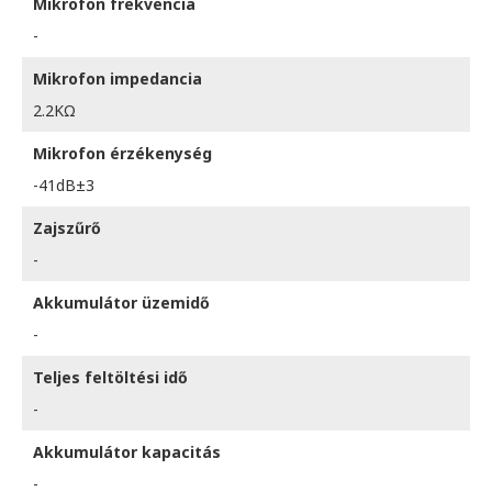
Mikrofon frekvencia
-
Mikrofon impedancia
2.2KΩ
Mikrofon érzékenység
-41dB±3
Zajszűrő
-
Akkumulátor üzemidő
-
Teljes feltöltési idő
-
Akkumulátor kapacitás
-