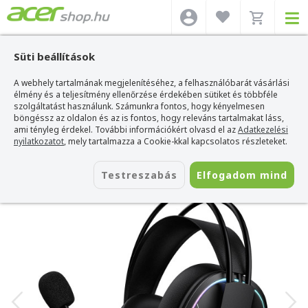
Süti beállítások
A webhely tartalmának megjelenítéséhez, a felhasználóbarát vásárlási
Acer webshop
>
Kiegészítők
>
Headset
>
Onikuma Headset
>
Onikuma X91
RGB Gaming Fejhallgató - Fekete
élmény és a teljesítmény ellenőrzése érdekében sütiket és többféle
szolgáltatást használunk. Számunkra fontos, hogy kényelmesen
Onikuma X91 RGB Gaming Fejhallgató -
böngéssz az oldalon és az is fontos, hogy releváns tartalmakat láss,
Fekete
ami tényleg érdekel. További információkért olvasd el az
Adatkezelési
nyilatkozatot
, mely tartalmazza a Cookie-kkal kapcsolatos részleteket.
Azonosító:
X91 black
Testreszabás
Elfogadom mind