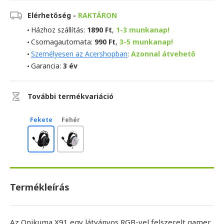
Elérhetőség -
RAKTÁRON
Házhoz szállítás:
1890 Ft
,
1-3 munkanap!
Csomagautomata:
990 Ft
,
3-5 munkanap!
Személyesen az Acershopban
:
Azonnal átvehető
Garancia:
3 év
További termékvariáció
Fekete
Fehér
Termékleírás
Az Onikuma X91 egy látványos RGB-vel felszerelt gamer