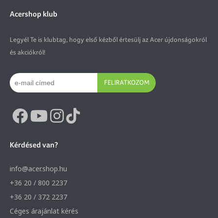
Acershop klub
Legyél Te is klubtag, hogy első kézből értesülj az Acer újdonságokról
és akciókról!
FELIRATKOZOM
Kérdésed van?
info@acer.shop.hu
+36 20 / 800 2237
+36 20 / 372 2237
Céges árajánlat kérés