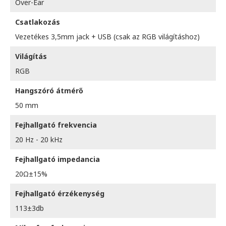
Over-Ear
Csatlakozás
Vezetékes 3,5mm jack + USB (csak az RGB világításhoz)
Világítás
RGB
Hangszóró átmérő
50 mm
Fejhallgató frekvencia
20 Hz - 20 kHz
Fejhallgató impedancia
20Ω±15%
Fejhallgató érzékenység
113±3db