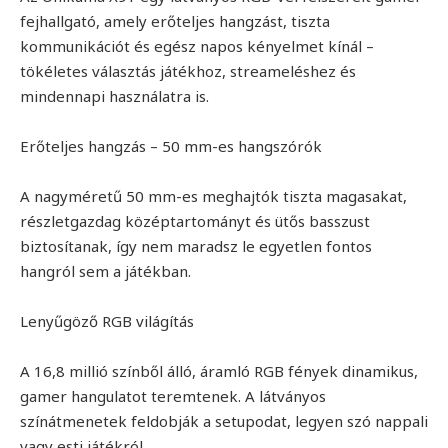
fejhallgató, amely erőteljes hangzást, tiszta
kommunikációt és egész napos kényelmet kínál –
tökéletes választás játékhoz, streameléshez és
mindennapi használatra is.
Erőteljes hangzás – 50 mm-es hangszórók
A nagyméretű 50 mm-es meghajtók tiszta magasakat,
részletgazdag középtartományt és ütős basszust
biztosítanak, így nem maradsz le egyetlen fontos
hangról sem a játékban.
Lenyűgöző RGB világítás
A 16,8 millió színből álló, áramló RGB fények dinamikus,
gamer hangulatot teremtenek. A látványos
színátmenetek feldobják a setupodat, legyen szó nappali
vagy esti játékról.