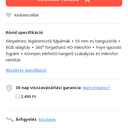
Kedvencekbe
Rövid specifikáció
Kényelmes, légáteresztő fülpárnák
•
50 mm-es hangszórók
•
RGB világítás
•
360° forgatható HD mikrofon
•
Fejre igazodó
fejpánt
•
Könnyen elérhető hangerő szabályzás és mikrofon
némítás
Részletes specifikáció
30 nap visszavásárlási garancia
Miért érdemes?
2.490 Ft
Árfigyelés
Részletek