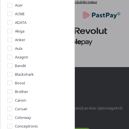
vásárlási kalauz
Acer
ACME
ADATA
Akiga
Anker
Aula
Axagon
Bandit
Blackshark
Boost
Brother
Acershop klub
Canon
Legyél Te is klubtag, hogy első kézből értesülj az Acer újdonságokról
Corsair
és akciókról!
Colorway
Conceptronic