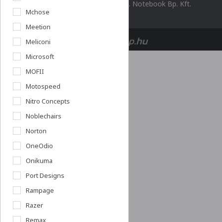
© 2026 Minden jog fenntartva. Notebook Bp. Kft.
Mchose
Meetion
Meliconi
Microsoft
MOFII
Motospeed
Nitro Concepts
Noblechairs
Norton
OneOdio
Onikuma
Port Designs
Rampage
Razer
Remax