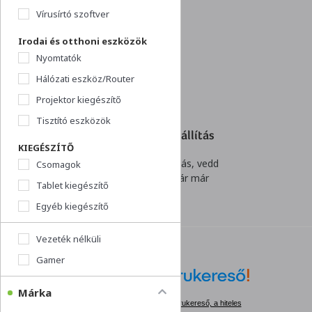
is!
Vírusírtó szoftver
Irodai és otthoni eszközök
Nyomtatók
Hálózati eszköz/Router
Projektor kiegészítő
Tisztító eszközök
Akár 1 napos szállítás
KIEGÉSZÍTŐ
Villámgyors kiszállítás, vedd
Csomagok
át rendelésed akár már
Tablet kiegészítő
holnap!
Egyéb kiegészítő
Vezeték nélküli
Gamer
Márka
Árukereső, a hiteles