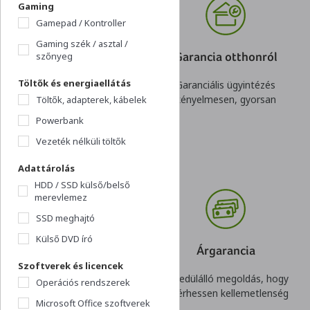
Gaming
Gamepad / Kontroller
Gaming szék / asztal /
Online hitel
Garancia otthonról
szőnyeg
Töltők és energiaellátás
Kényelmes és gyors
Garanciális ügyintézés
igénylés,
kényelmesen, gyorsan
Töltők, adapterek, kábelek
rugalmas konstrukció
Powerbank
Vezeték nélküli töltők
Adattárolás
HDD / SSD külső/belső
merevlemez
SSD meghajtó
Külső DVD író
Visszavásárlási
Árgarancia
garancia
Szoftverek és licencek
Egyedülálló megoldás, hogy
Operációs rendszerek
Nincs kockázata egy gyors
ne érhessen kellemetlenség
Microsoft Office szoftverek
döntésnek. Akár cégeknek