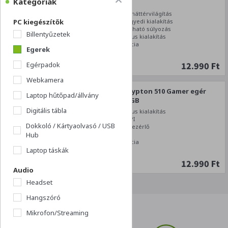
Kategóriák
Egér
Többszínű háttérvilágítás
PC kiegészítők
Stílusos, egyedi kialakítás
Testreszabható súlyozás
Billentyűzetek
Ergonomikus kialakítás
2 év garancia
Egerek
12.990 Ft
Egérpadok
Webkamera
Genesis Krypton 510 Gamer egér
Laptop hűtőpad/állvány
7200 DPI RGB
Digitális tábla
Ergonomikus kialakítás
Állítható DPI
Dokkoló / Kártyaolvasó / USB
PMW3325 vezérlő
Hub
8000DPI
2 év garancia
Laptop táskák
12.990 Ft
Audio
Headset
Hangszóró
Mikrofon/Streaming