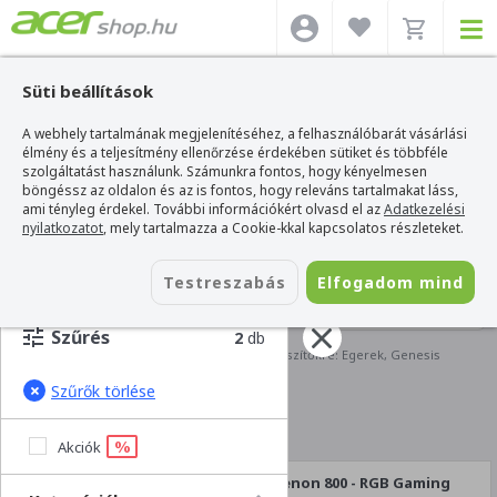
Süti beállítások
A webhely tartalmának megjelenítéséhez, a felhasználóbarát vásárlási
élmény és a teljesítmény ellenőrzése érdekében sütiket és többféle
szolgáltatást használunk. Számunkra fontos, hogy kényelmesen
böngéssz az oldalon és az is fontos, hogy releváns tartalmakat láss,
ami tényleg érdekel. További információkért olvasd el az
Adatkezelési
nyilatkozatot
, mely tartalmazza a Cookie-kkal kapcsolatos részleteket.
Testreszabás
Elfogadom mind
SZŰRÉS
Szűrés
2
db
Acer webshop
>
Kiegészítők
>
Keresés kiegészítőkre: Egerek, Genesis
Ezekre szűrtél:
Szűrők törlése
Egerek
Genesis
%
Akciók
Genesis Xenon 800 - RGB Gaming