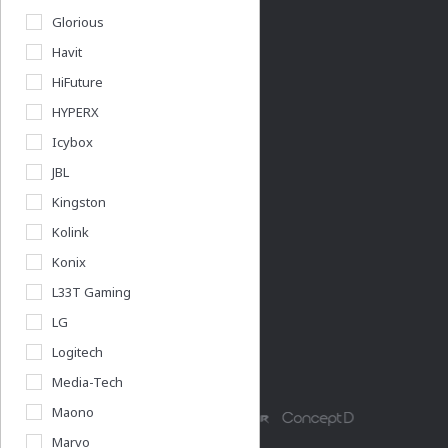
Glorious
Használati útmutatók
Havit
Pályázatok
HiFuture
Végleges adattörlés
HYPERX
Icybox
Acershop üzletünk
JBL
Budapest Nyugati
Kingston
Rólunk
Kolink
Cégadatok
Konix
L33T Gaming
LG
Partnerünk a gamer.shop.hu
Logitech
Media-Tech
Maono
Marvo