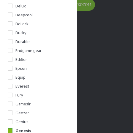
FELIRATKOZOM
Delux
Deepcool
DeLock
Ducky
Durable
Kérdésed van?
Endgame gear
info@acer.shop.hu
Edifier
+36 20 / 800 2237
Epson
+36 20 / 372 2237
Equip
Céges árajánlat kérés
Everest
Fury
Információk
Gamesir
Geezer
Vásárlás menete
Genius
Általános felhasználási feltételek
Genesis
Adatkezelési nyilatkozat