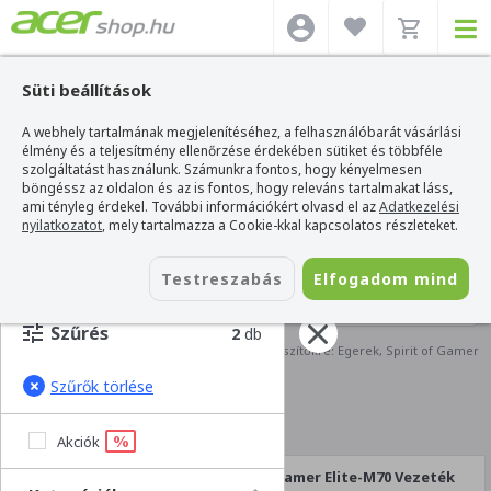
Süti beállítások
A webhely tartalmának megjelenítéséhez, a felhasználóbarát vásárlási
élmény és a teljesítmény ellenőrzése érdekében sütiket és többféle
szolgáltatást használunk. Számunkra fontos, hogy kényelmesen
böngéssz az oldalon és az is fontos, hogy releváns tartalmakat láss,
ami tényleg érdekel. További információkért olvasd el az
Adatkezelési
nyilatkozatot
, mely tartalmazza a Cookie-kkal kapcsolatos részleteket.
Testreszabás
Elfogadom mind
SZŰRÉS
Szűrés
2
db
Acer webshop
>
Kiegészítők
>
Keresés kiegészítőkre: Egerek, Spirit of Gamer
Ezekre szűrtél:
Szűrők törlése
Egerek
Spirit of Gamer
%
Akciók
Spirit of Gamer Elite-M70 Vezeték