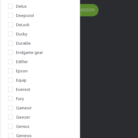
Delux
FELIRATKOZOM
Deepcool
DeLock
Ducky
Durable
Kérdésed van?
Endgame gear
Edifier
info@acer.shop.hu
Epson
+36 20 / 800 2237
Equip
+36 20 / 372 2237
Everest
Céges árajánlat kérés
Fury
Gamesir
Információk
Geezer
Vásárlás menete
Genius
Általános felhasználási feltételek
Genesis