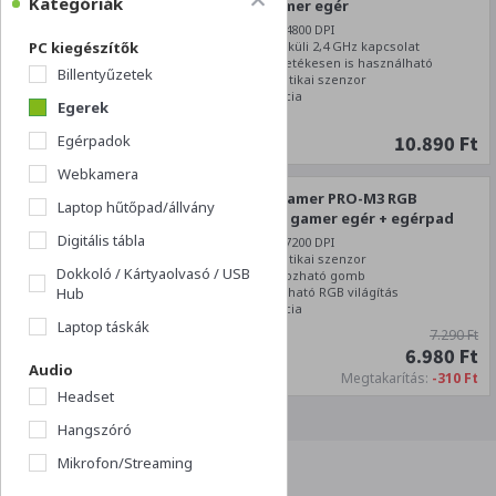
Kategóriák
nélküli gamer egér
Maximum 4800 DPI
PC kiegészítők
Vezetéknélküli 2,4 GHz kapcsolat
Hibrid, vezetékesen is használható
Billentyűzetek
Állítható optikai szenzor
2 év garancia
Egerek
10.890 Ft
Egérpadok
Webkamera
Spirit of Gamer PRO-M3 RGB
Laptop hűtőpad/állvány
Vezetékes gamer egér + egérpad
Digitális tábla
Maximum 7200 DPI
Állítható optikai szenzor
Dokkoló / Kártyaolvasó / USB
8 programozható gomb
Hub
Testreszabható RGB világítás
2 év garancia
Laptop táskák
7.290 Ft
6.980 Ft
Audio
Megtakarítás:
-310 Ft
Headset
Hangszóró
Mikrofon/Streaming