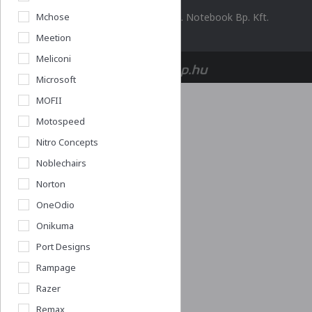
© 2026 Minden jog fenntartva. Notebook Bp. Kft.
Mchose
Meetion
Meliconi
Microsoft
MOFII
Motospeed
Nitro Concepts
Noblechairs
Norton
OneOdio
Onikuma
Port Designs
Rampage
Razer
Remax