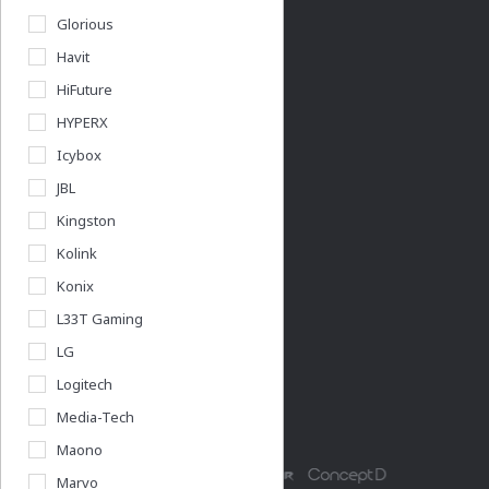
Adatkezelési nyilatkozat
Glorious
Használati útmutatók
Havit
Pályázatok
HiFuture
Végleges adattörlés
HYPERX
Icybox
Acershop üzletünk
JBL
Kingston
Budapest Nyugati
Kolink
Rólunk
Konix
Cégadatok
L33T Gaming
LG
Logitech
Partnerünk a gamer.shop.hu
Media-Tech
Maono
Marvo