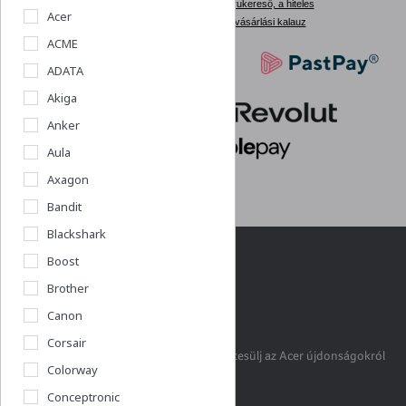
Árukereső, a hiteles
Acer
vásárlási kalauz
ACME
ADATA
Akiga
Anker
Aula
Axagon
Bandit
Blackshark
Boost
Brother
Acershop klub
Canon
Corsair
Legyél Te is klubtag, hogy első kézből értesülj az Acer újdonságokról
Colorway
és akciókról!
Conceptronic