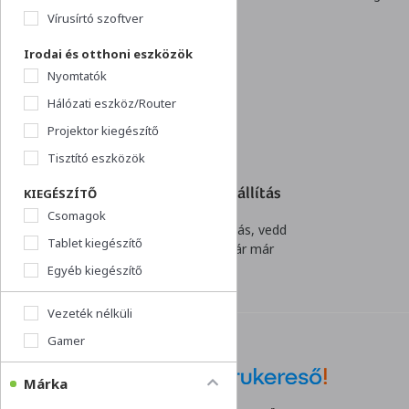
döntésnek. Akár cégeknek
Vírusírtó szoftver
is!
Irodai és otthoni eszközök
Nyomtatók
Hálózati eszköz/Router
Projektor kiegészítő
Tisztító eszközök
Akár 1 napos szállítás
KIEGÉSZÍTŐ
Csomagok
Villámgyors kiszállítás, vedd
Tablet kiegészítő
át rendelésed akár már
holnap!
Egyéb kiegészítő
Vezeték nélküli
Gamer
Márka