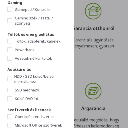
Gaming
Gamepad / Kontroller
Gaming szék / asztal /
szőnyeg
Online hitel
Garancia otthonról
Töltők és energiaellátás
Kényelmes és gyors
Garanciális ügyintézés
Töltők, adapterek, kábelek
igénylés,
kényelmesen, gyorsan
Powerbank
rugalmas konstrukció
Vezeték nélküli töltők
Adattárolás
HDD / SSD külső/belső
merevlemez
SSD meghajtó
Külső DVD író
Visszavásárlási
Árgarancia
Szoftverek és licencek
garancia
Operációs rendszerek
Egyedülálló megoldás, hogy
Microsoft Office szoftverek
Nincs kockázata egy gyors
ne érhessen kellemetlenség