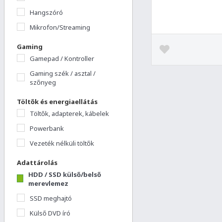
Hangszóró
Mikrofon/Streaming
Gaming
Gamepad / Kontroller
Gaming szék / asztal /
szőnyeg
Töltők és energiaellátás
Töltők, adapterek, kábelek
Powerbank
Vezeték nélküli töltők
Adattárolás
HDD / SSD külső/belső
merevlemez
SSD meghajtó
Külső DVD író