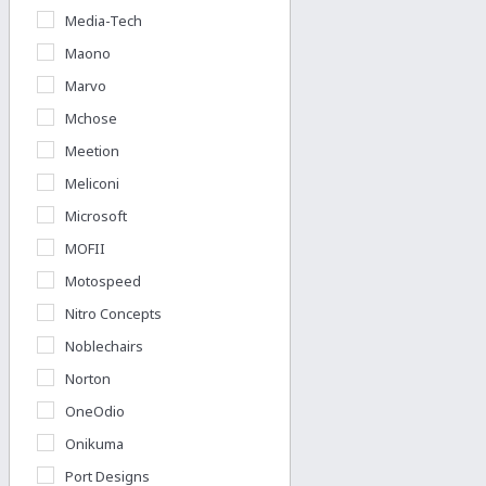
Media-Tech
Maono
Marvo
Mchose
Meetion
Meliconi
Microsoft
MOFII
Motospeed
Nitro Concepts
Noblechairs
Norton
OneOdio
Onikuma
Port Designs