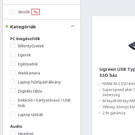
%
Akciók
Kategóriák
PC kiegészítők
Billentyűzetek
Egerek
Egérpadok
Ugreen USB Typ
Webkamera
SSD ház
Laptop hűtőpad/állvány
NVMe M.2 SSD kül
Superspeed akár 10
Digitális tábla
sebesség
Dokkoló / Kártyaolvasó / USB
M Key/B+M Key N
Hub
Vékony, könnyű kivi
2 év garancia
Laptop táskák
Audio
Headset