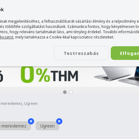
gyarország Acer márkaboltja
+36 20 / 800 2237
+36 20 / 372 2
ok
nak megjelenítéséhez, a felhasználóbarát vásárlási élmény és a teljesítmény 
 és többféle szolgáltatást használunk. Számunkra fontos, hogy kényelmesen 
ontos, hogy releváns tartalmakat láss, ami tényleg érdekel. További információk
tkozatot
, mely tartalmazza a Cookie-kkal kapcsolatos részleteket.
TÁSKA
ÉLETSTÍLUS
KIEGÉSZÍTŐ
KAPCSOLAT
Testreszabás
Elfoga
ő merevlemez, Ugreen
ő merevlemez
Ugreen