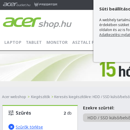
Ma
Süti beállítás
A webhely tartalmá
érdekében sütiket
oldalon és az is f
Adatkezelési nyila
LAPTOP
TABLET
MONITOR
ASZTALI PC
PROJEKTOR
Acer webshop
>
Kiegészítők
>
Keresés kiegészítőkre: HDD / SSD külső/bels
Ezekre szűrtél:
Szűrés
2
db
HDD / SSD külső/bels
Szűrők törlése