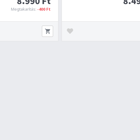
8.990 Ft
8.49
Megtakarítás:
-400 Ft