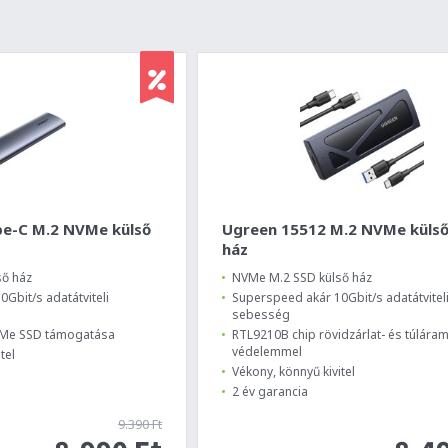
e-C M.2 NVMe külső
Ugreen 15512 M.2 NVMe küls
ház
ső ház
NVMe M.2 SSD külső ház
Gbit/s adatátviteli
Superspeed akár 10Gbit/s adatátvitel
sebesség
VMe SSD támogatása
RTL9210B chip rövidzárlat- és túlára
védelemmel
tel
Vékony, könnyű kivitel
2 év garancia
9.390 Ft