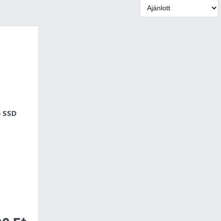
ő SSD
i
m