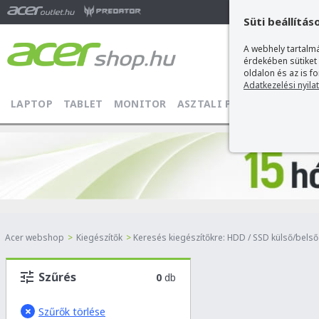
Ma
Süti beállítás
A webhely tartalmá
érdekében sütiket
oldalon és az is f
Adatkezelési nyila
LAPTOP
TABLET
MONITOR
ASZTALI PC
PROJEKTOR
Acer webshop
>
Kiegészítők
>
Keresés kiegészítőkre: HDD / SSD külső/bels
Szűrés
0
db
Szűrők törlése