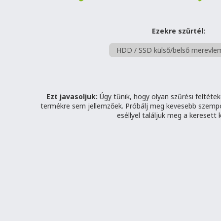
Ezekre szűrtél:
HDD / SSD külső/belső merevle
Ezt javasoljuk:
Úgy tűnik, hogy olyan szűrési feltéteke
termékre sem jellemzőek. Próbálj meg kevesebb szem
eséllyel találjuk meg a keresett 