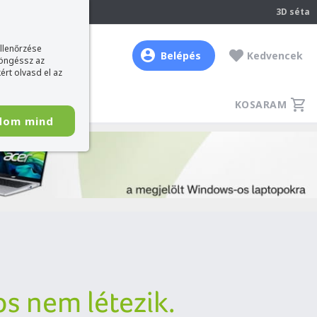
237
3D séta
ellenőrzése
Belépés
Kedvencek
böngéssz az
ért olvasd el az
KOSARAM
dom mind
os nem létezik.