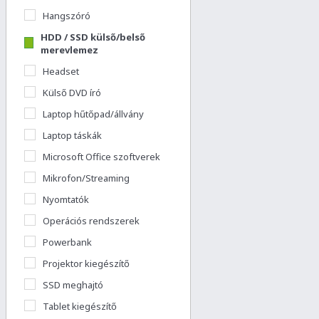
Hangszóró
HDD / SSD külső/belső
merevlemez
Headset
Külső DVD író
Laptop hűtőpad/állvány
Laptop táskák
Microsoft Office szoftverek
Mikrofon/Streaming
Nyomtatók
Operációs rendszerek
Powerbank
Projektor kiegészítő
SSD meghajtó
Tablet kiegészítő