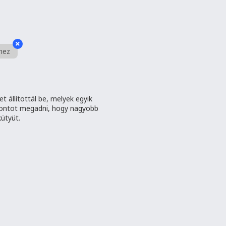
mez
t állítottál be, melyek egyik
pontot megadni, hogy nagyobb
kütyüt.