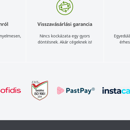
nról
Visszavásárlási garancia
ényelmesen,
Nincs kockázata egy gyors
Egyedülá
döntésnek. Akár cégeknek is!
érhes