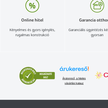
Online hitel
Garancia ottho
Kényelmes és gyors igénylés,
Garanciális ügyintézés k
rugalmas konstrukció
gyorsan
Árukereső, a hiteles
vásárlási kalauz