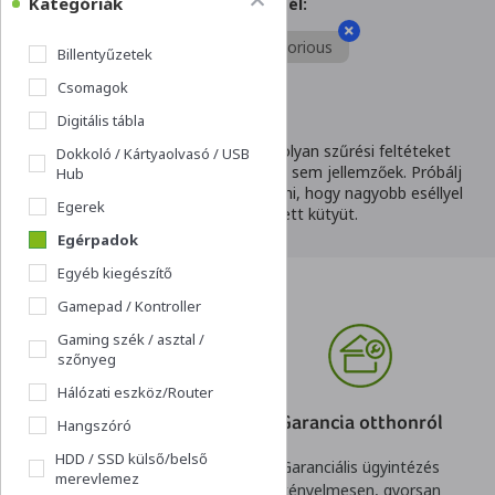
Kategóriák
Ezekre szűrtél:
Egérpadok
Glorious
Billentyűzetek
Csomagok
Digitális tábla
Ezt javasoljuk:
Úgy tűnik, hogy olyan szűrési feltéteket
Dokkoló / Kártyaolvasó / USB
állítottál be, melyek egyik termékre sem jellemzőek. Próbálj
Hub
meg kevesebb szempontot megadni, hogy nagyobb eséllyel
Egerek
találjuk meg a keresett kütyüt.
Egérpadok
Egyéb kiegészítő
Gamepad / Kontroller
Gaming szék / asztal /
szőnyeg
Hálózati eszköz/Router
Online hitel
Garancia otthonról
Hangszóró
HDD / SSD külső/belső
Kényelmes és gyors
Garanciális ügyintézés
merevlemez
igénylés,
kényelmesen, gyorsan