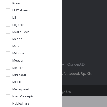
Konix
L33T Gaming
Budapest Nyugati
Rólunk
LG
Cégadatok
Logitech
Media-Tech
Maono
Partnerünk a gamer.shop.hu
Marvo
Mchose
Meetion
Meliconi
© 2026 Minden jog fenntartva. Notebook Bp. Kft.
Microsoft
MOFII
Motospeed
Nitro Concepts
Noblechairs