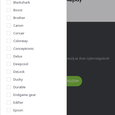
Blackshark
Boost
Brother
Canon
Corsair
Colorway
Acershop klub
Conceptronic
Delux
Legyél Te is klubtag, hogy első kézből értesülj az Acer újdonságokról
Deepcool
és akciókról!
DeLock
Ducky
FELIRATKOZOM
Durable
Endgame gear
Edifier
Epson
Kérdésed van?