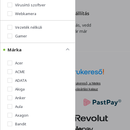
Vírusírtó szoftver
Akár 1 napos szállítás
Webkamera
Villámgyors kiszállítás, vedd
Vezeték nélküli
át rendelésed akár már
Gamer
holnap!
Márka
Acer
ACME
ADATA
Árukereső, a hiteles
Akiga
vásárlási kalauz
Anker
Aula
Axagon
Bandit