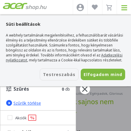
Süti beállítások
A webhely tartalmának megjelenítéséhez, a felhasználóbarát vásárlási
élmény és a teljesítmény ellenőrzése érdekében sütiket és többféle
szolgáltatást használunk. Számunkra fontos, hogy kényelmesen
böngéssz az oldalon és az is fontos, hogy releváns tartalmakat láss,
ami tényleg érdekel. További információkért olvasd el az
Adatkezelési
nyilatkozatot
, mely tartalmazza a Cookie-kkal kapcsolatos részleteket.
Testreszabás
Elfogadom mind
SZŰRÉS
Szűrés
0
db
Acer webshop
>
Kiegészítők
>
Keresés kiegészítőkre: Egérpadok, Glorious
Hűha! Ilyen termék sajnos nem
Szűrők törlése
létezik.
%
Akciók