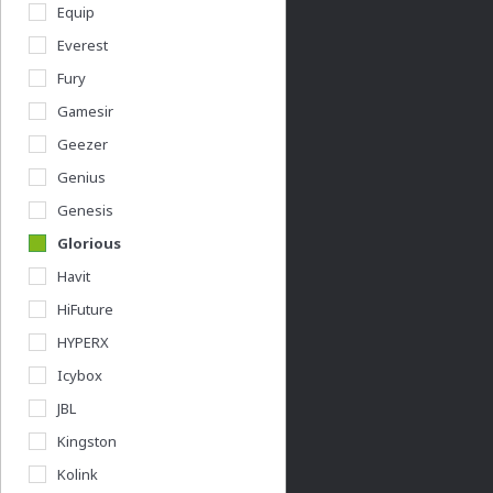
Equip
Everest
info@acer.shop.hu
Fury
+36 20 / 800 2237
Gamesir
+36 20 / 372 2237
Céges árajánlat kérés
Geezer
Genius
Információk
Genesis
Glorious
Vásárlás menete
Havit
Általános felhasználási feltételek
HiFuture
Adatkezelési nyilatkozat
HYPERX
Használati útmutatók
Icybox
Pályázatok
JBL
Végleges adattörlés
Kingston
Kolink
Acershop üzletünk