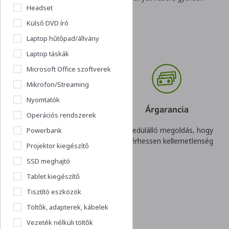
Headset
rugalmas konstrukció
Külső DVD író
Laptop hűtőpad/állvány
Laptop táskák
Microsoft Office szoftverek
Mikrofon/Streaming
Nyomtatók
Visszavásárlási
Árgarancia
Operációs rendszerek
garancia
Egyedülálló megoldás, hogy
Powerbank
Nincs kockázata egy gyors
ne érhessen kellemetlenség
Projektor kiegészítő
döntésnek. Akár cégeknek
SSD meghajtó
is!
Tablet kiegészítő
Tisztító eszközök
Töltők, adapterek, kábelek
Vezeték nélküli töltők