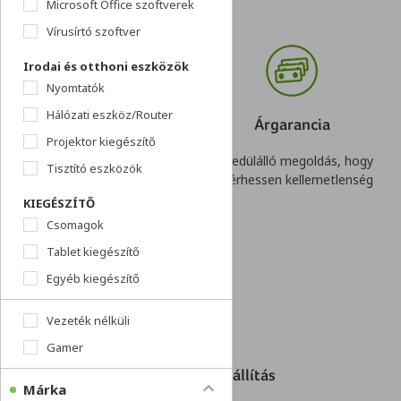
Microsoft Office szoftverek
Vírusírtó szoftver
Irodai és otthoni eszközök
Nyomtatók
Hálózati eszköz/Router
Visszavásárlási
Árgarancia
Projektor kiegészítő
garancia
Egyedülálló megoldás, hogy
Tisztító eszközök
Nincs kockázata egy gyors
ne érhessen kellemetlenség
döntésnek. Akár cégeknek
KIEGÉSZÍTŐ
is!
Csomagok
Tablet kiegészítő
Egyéb kiegészítő
Vezeték nélküli
Gamer
Akár 1 napos szállítás
Márka