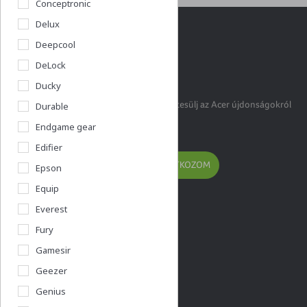
Conceptronic
Delux
Deepcool
DeLock
Acershop klub
Ducky
Legyél Te is klubtag, hogy első kézből értesülj az Acer újdonságokról
Durable
és akciókról!
Endgame gear
Edifier
FELIRATKOZOM
Epson
Equip
Everest
Fury
Gamesir
Kérdésed van?
Geezer
info@acer.shop.hu
Genius
+36 20 / 800 2237