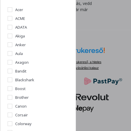
Villámgyors kiszállítás, vedd
át rendelésed akár már
Acer
holnap!
ACME
ADATA
Akiga
Anker
Aula
Axagon
Árukereső, a hiteles
vásárlási kalauz
Bandit
Blackshark
Boost
Brother
Canon
Corsair
Colorway