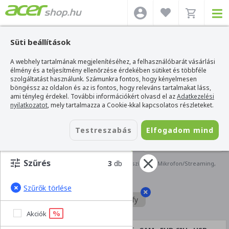
Süti beállítások
A webhely tartalmának megjelenítéséhez, a felhasználóbarát vásárlási
élmény és a teljesítmény ellenőrzése érdekében sütiket és többféle
szolgáltatást használunk. Számunkra fontos, hogy kényelmesen
böngéssz az oldalon és az is fontos, hogy releváns tartalmakat láss,
ami tényleg érdekel. További információkért olvasd el az
Adatkezelési
nyilatkozatot
, mely tartalmazza a Cookie-kkal kapcsolatos részleteket.
Testreszabás
Elfogadom mind
SZŰRÉS
Szűrés
3
db
Acer webshop
>
Kiegészítők
>
Keresés kiegészítőkre: Mikrofon/Streaming,
Streamplify
Ezekre szűrtél:
Szűrők törlése
Mikrofon/Streaming
Streamplify
%
Akciók