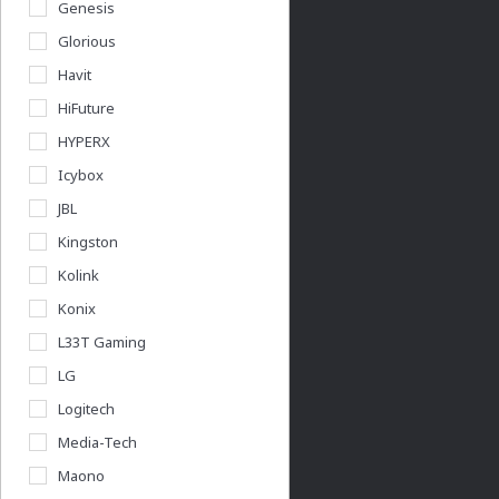
Genesis
+36 20 / 372 2237
Glorious
Céges árajánlat kérés
Havit
HiFuture
Információk
HYPERX
Icybox
Vásárlás menete
JBL
Általános felhasználási feltételek
Kingston
Adatkezelési nyilatkozat
Kolink
Használati útmutatók
Konix
Pályázatok
L33T Gaming
Végleges adattörlés
LG
Logitech
Acershop üzletünk
Media-Tech
Budapest Nyugati
Maono
Rólunk