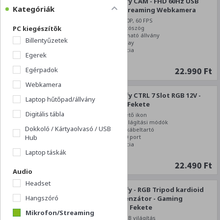
Streamplify CAM - FHD 60Hz USB
Kategóriák
Type A - Streaming Webkamera
Full HD 1080P, 60 FPS
PC kiegészítők
90 fokos látószög
Összecsukható állvány
Billentyűzetek
Plug and Play
2 év garancia
Egerek
22.990 Ft
Egérpadok
Webkamera
Streamplify CTRL 7 Slot RGB 12V -
Laptop hűtőpad/állvány
USB HUB - Fekete
Digitális tábla
16 cserélhető ikon
RGB, LED Világítási módók
Dokkoló / Kártyaolvasó / USB
Rugalmas kábeltartó
Hub
Hat USB 3.0 port
2 év garancia
Laptop táskák
22.490 Ft
Audio
Headset
Streamplify - RGB Tripod kardioid
Hangszóró
USB kondenzátor - Gaming
Mikrofon - Fekete
Mikrofon/Streaming
Stílusos RGB világítás