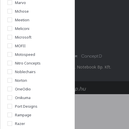
Marvo
Cégadatok
Mchose
Meetion
Meliconi
Partnerünk a gamer.shop.hu
Microsoft
MOFII
Motospeed
Nitro Concepts
© 2026 Minden jog fenntartva. Notebook Bp. Kft.
Noblechairs
Norton
OneOdio
Onikuma
Port Designs
Rampage
Razer