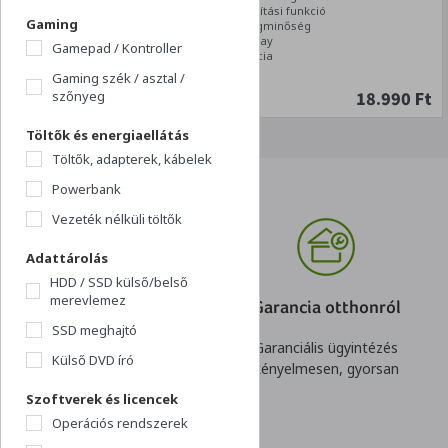
Gyors némítási funkció
Gaming
Kiváló hangminőség
Plug and Play
Gamepad / Kontroller
2 év garancia
Gaming szék / asztal /
18.990 Ft
szőnyeg
Töltők és energiaellátás
Töltők, adapterek, kábelek
Powerbank
Vezeték nélküli töltők
Adattárolás
HDD / SSD külső/belső
merevlemez
Online hitel
Garancia otthonról
SSD meghajtó
Kényelmes és gyors
Garanciális ügyintézés
Külső DVD író
igénylés,
kényelmesen, gyorsan
rugalmas konstrukció
Szoftverek és licencek
Operációs rendszerek