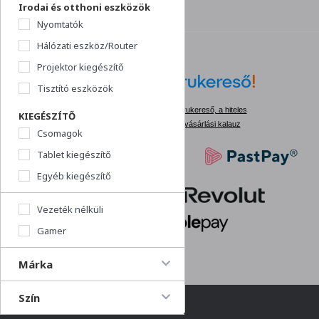
Irodai és otthoni eszközök
Nyomtatók
Hálózati eszköz/Router
Projektor kiegészítő
Tisztító eszközök
Árukereső, a hiteles
KIEGÉSZÍTŐ
vásárlási kalauz
Csomagok
Tablet kiegészítő
Egyéb kiegészítő
Vezeték nélküli
Gamer
Márka
Szín