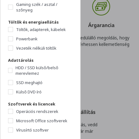
Gaming szék / asztal /
szőnyeg
Töltők és energiaellátás
Visszavásárlási
Árgarancia
Töltők, adapterek, kábelek
garancia
Egyedülálló megoldás, hogy
Powerbank
Nincs kockázata egy gyors
ne érhessen kellemetlenség
Vezeték nélküli töltők
döntésnek. Akár cégeknek
is!
Adattárolás
HDD / SSD külső/belső
merevlemez
SSD meghajtó
Külső DVD író
Szoftverek és licencek
Operációs rendszerek
Akár 1 napos szállítás
Microsoft Office szoftverek
Villámgyors kiszállítás, vedd
Vírusírtó szoftver
át rendelésed akár már
holnap!