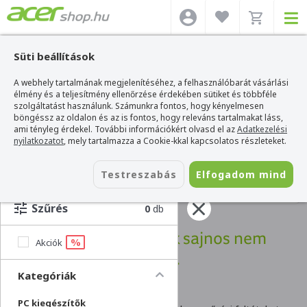
Süti beállítások
A webhely tartalmának megjelenítéséhez, a felhasználóbarát vásárlási
élmény és a teljesítmény ellenőrzése érdekében sütiket és többféle
szolgáltatást használunk. Számunkra fontos, hogy kényelmesen
böngéssz az oldalon és az is fontos, hogy releváns tartalmakat láss,
ami tényleg érdekel. További információkért olvasd el az
Adatkezelési
nyilatkozatot
, mely tartalmazza a Cookie-kkal kapcsolatos részleteket.
Testreszabás
Elfogadom mind
SZŰRÉS
Szűrés
0
db
Acer webshop
>
Kiegészítők
Hűha! Ilyen termék sajnos nem
%
Akciók
létezik.
Kategóriák
PC kiegészítők