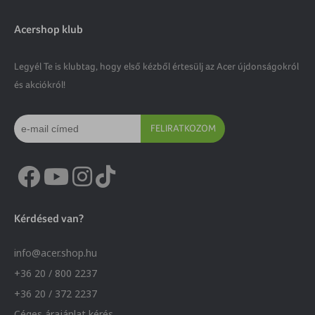
Acershop klub
Legyél Te is klubtag, hogy első kézből értesülj az Acer újdonságokról
és akciókról!
FELIRATKOZOM
Kérdésed van?
info@acer.shop.hu
+36 20 / 800 2237
+36 20 / 372 2237
Céges árajánlat kérés