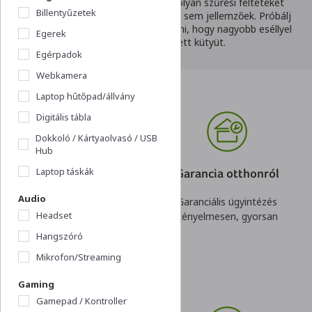
Ezt javasoljuk:
Úgy tűnik, hogy olyan szűrési feltéteket
Billentyűzetek
állítottál be, melyek egyik termékre sem jellemzőek. Próbálj
meg kevesebb szempontot megadni, hogy nagyobb eséllyel
Egerek
találjuk meg a keresett kütyüt.
Egérpadok
Webkamera
Laptop hűtőpad/állvány
Digitális tábla
Dokkoló / Kártyaolvasó / USB
Hub
Laptop táskák
Online hitel
Garancia otthonról
Audio
Kényelmes és gyors
Garanciális ügyintézés
Headset
igénylés,
kényelmesen, gyorsan
rugalmas konstrukció
Hangszóró
Mikrofon/Streaming
Gaming
Gamepad / Kontroller