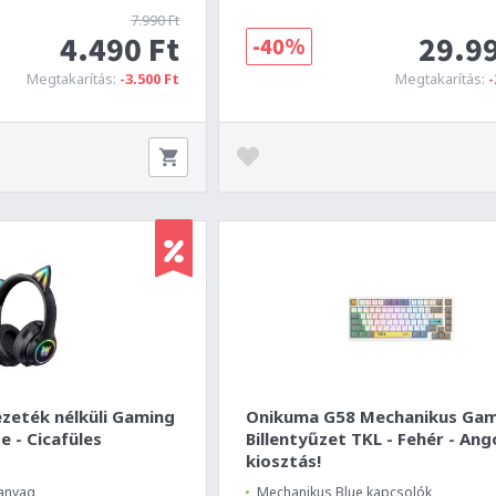
7.990 Ft
4.490 Ft
29.99
-40%
Megtakarítás:
-3.500 Ft
Megtakarítás:
-
zeték nélküli Gaming
Onikuma G58 Mechanikus Ga
e - Cicafüles
Billentyűzet TKL - Fehér - Ang
kiosztás!
 anyag
Mechanikus Blue kapcsolók