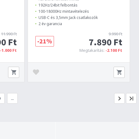
192Hz/24bit felbontás
100-18000Hz mintavételezés
USB-C és 3,5mm Jack csatlakozók
2 év garancia
11.990 Ft
9.990 Ft
0 Ft
7.890 Ft
-21%
-1.000 Ft
Megtakarítás:
-2.100 Ft
9
…