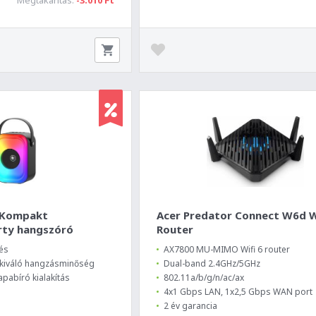
 Kompakt
Acer Predator Connect W6d Wi
rty hangszóró
Router
és
AX7800 MU-MIMO Wifi 6 router
, kiváló hangzásminőség
Dual-band 2.4GHz/5GHz
pabíró kialakítás
802.11a/b/g/n/ac/ax
4x1 Gbps LAN, 1x2,5 Gbps WAN port
2 év garancia