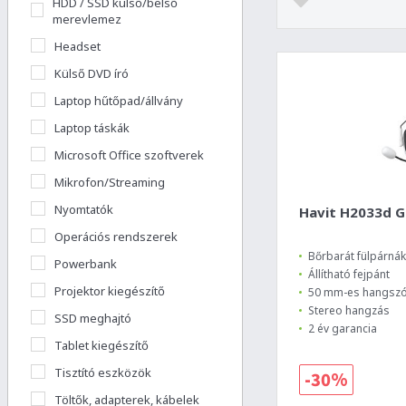
HDD / SSD külső/belső
merevlemez
Headset
Külső DVD író
Laptop hűtőpad/állvány
Laptop táskák
Microsoft Office szoftverek
Mikrofon/Streaming
Nyomtatók
Havit H2033d 
Operációs rendszerek
Bőrbarát fülpárnák
Powerbank
Állítható fejpánt
Projektor kiegészítő
50 mm-es hangsz
Stereo hangzás
SSD meghajtó
2 év garancia
Tablet kiegészítő
Tisztító eszközök
-30%
Töltők, adapterek, kábelek