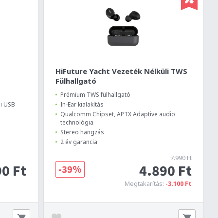
HiFuture Yacht Vezeték Nélküli TWS
Fülhallgató
Prémium TWS fülhallgató
li USB
In-Ear kialakítás
Qualcomm Chipset, APTX Adaptive audio
technológia
Stereo hangzás
2 év garancia
7.990 Ft
0 Ft
4.890 Ft
-39%
Megtakarítás:
-3.100 Ft