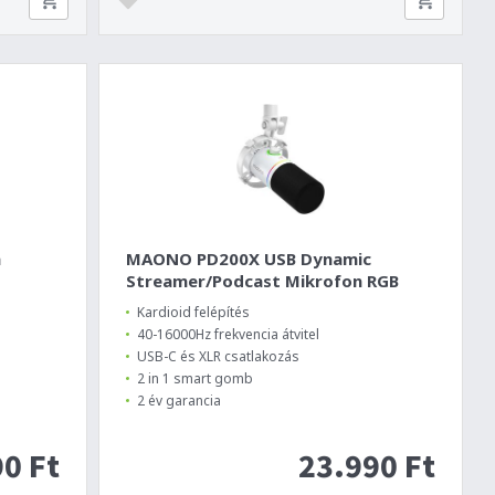
h
MAONO PD200X USB Dynamic
Streamer/Podcast Mikrofon RGB
Kardioid felépítés
40-16000Hz frekvencia átvitel
USB-C és XLR csatlakozás
2 in 1 smart gomb
2 év garancia
0 Ft
23.990 Ft