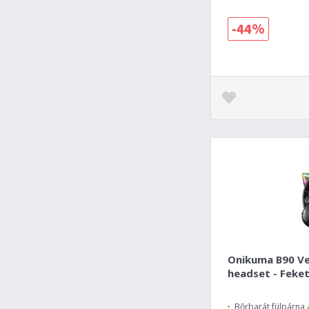
-44%
Onikuma B90 Ve
headset - Feket
Bőrbarát fülpárna