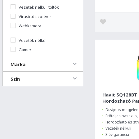
Vezeték nélküli töltők
Vírusírtó szoftver
Webkamera
Vezeték nélküli
Gamer
Márka
Szín
Havit SQ128BT
Hordozható Pa
Dizájnos megjelen
Erőteljes basszus
Hordozható és stra
Vezeték nélküli
3 év garancia