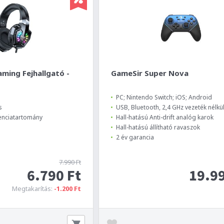
ming Fejhallgató -
GameSir Super Nova
PC; Nintendo Switch; iOS; Android
s
USB, Bluetooth, 2,4 GHz vezeték nélkü
venciatartomány
Hall-hatású Anti-drift analóg karok
Hall-hatású állítható ravaszok
2 év garancia
7.990 Ft
6.790 Ft
19.99
Megtakarítás:
-1.200 Ft