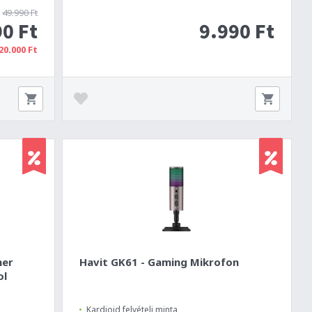
49.990 Ft
0 Ft
9.990 Ft
20.000 Ft
mer
Havit GK61 - Gaming Mikrofon
ol
Kardioid felvételi minta