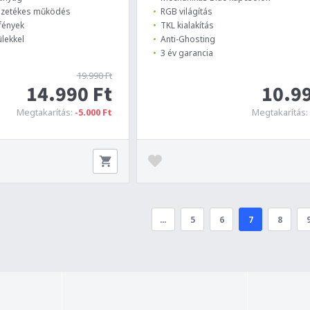
vezetékes működés
RGB világítás
fények
TKL kialakítás
ülekkel
Anti-Ghosting
3 év garancia
19.990 Ft
14.990 Ft
10.99
Megtakarítás:
-5.000 Ft
Megtakarítás:
…
5
6
7
8