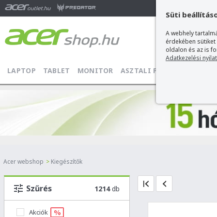
Ma
Süti beállítás
A webhely tartalmá
érdekében sütiket
oldalon és az is f
Adatkezelési nyila
LAPTOP
TABLET
MONITOR
ASZTALI PC
PROJEKTOR
Acer webshop
>
Kiegészítők
Szűrés
1214
db
%
Akciók