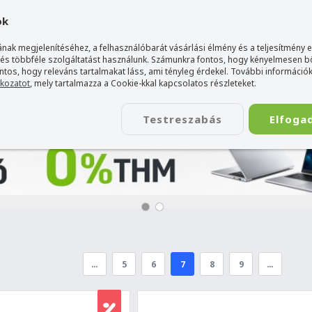
gyarország Acer márkaboltja
+36 20 / 800 2237
+36 20 / 372 2
ok
nak megjelenítéséhez, a felhasználóbarát vásárlási élmény és a teljesítmény 
 és többféle szolgáltatást használunk. Számunkra fontos, hogy kényelmesen 
ontos, hogy releváns tartalmakat láss, ami tényleg érdekel. További információk
tkozatot
, mely tartalmazza a Cookie-kkal kapcsolatos részleteket.
TÁSKA
ÉLETSTÍLUS
KIEGÉSZÍTŐ
KAPCSOLAT
Testreszabás
Elfoga
…
5
6
7
8
9
…