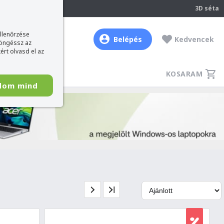
237
3D séta
ellenőrzése
Belépés
Kedvencek
böngéssz az
ért olvasd el az
KOSARAM
dom mind