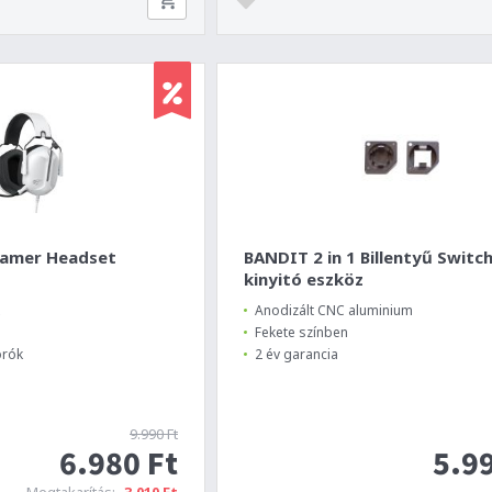
Gamer Headset
BANDIT 2 in 1 Billentyű Switc
kinyitó eszköz
Anodizált CNC aluminium
Fekete színben
órók
2 év garancia
9.990 Ft
6.980 Ft
5.99
Megtakarítás:
-3.010 Ft