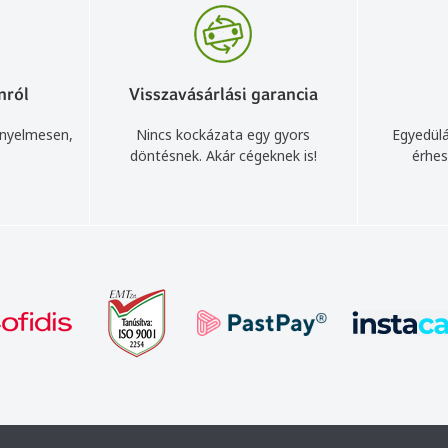
nról
Visszavásárlási garancia
ényelmesen,
Nincs kockázata egy gyors
Egyedülá
döntésnek. Akár cégeknek is!
érhes