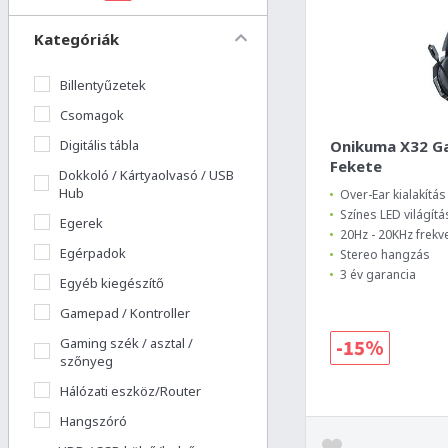
Kategóriák
Billentyűzetek
Csomagok
Digitális tábla
Onikuma X32 Ga
Fekete
Dokkoló / Kártyaolvasó / USB
Hub
Over-Ear kialakítás
Színes LED világítá
Egerek
20Hz - 20KHz frek
Egérpadok
Stereo hangzás
3 év garancia
Egyéb kiegészítő
Gamepad / Kontroller
Gaming szék / asztal /
-15%
szőnyeg
Hálózati eszköz/Router
Hangszóró