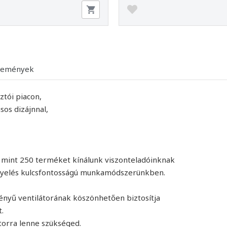
lemények
ztói piacon,
sos dizájnnal,
 mint 250 terméket kínálunk viszonteladóinknak
igyelés kulcsfontosságú munkamódszerünkben.
ényű ventilátorának köszönhetően biztosítja
.
torra lenne szükséged.