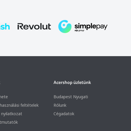
k
Acershop üzletünk
nete
Budapest Nyugati
lhasználási feltételek
Rólunk
 nyilatkozat
Cégadatok
útmutatók