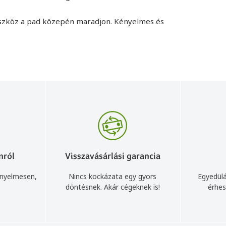
z eszköz a pad közepén maradjon. Kényelmes és
nról
Visszavásárlási garancia
ényelmesen,
Nincs kockázata egy gyors
Egyedülá
döntésnek. Akár cégeknek is!
érhes