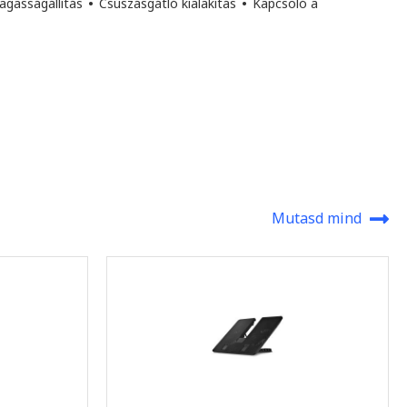
gasságállítás
•
Csúszásgátló kialakítás
•
Kapcsoló a
Mutasd mind