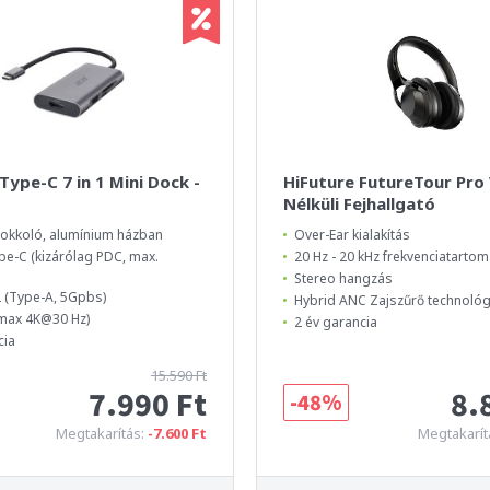
Type-C 7 in 1 Mini Dock -
HiFuture FutureTour Pro
Nélküli Fejhallgató
okkoló, alumínium házban
Over-Ear kialakítás
pe-C (kizárólag PDC, max.
20 Hz - 20 kHz frekvenciatarto
Stereo hangzás
2 (Type-A, 5Gpbs)
Hybrid ANC Zajszűrő technológ
(max 4K@30 Hz)
2 év garancia
cia
15.590 Ft
7.990 Ft
8.
-48%
Megtakarítás:
-7.600 Ft
Megtakarít