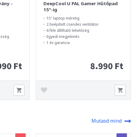
vány -
DeepCool U PAL Gamer Hűtőpad
15"-ig
15" laptop méretig
2 beépített csendes ventilátor
6 féle állítható lehetőség
tesség
Egyedi megjelenés
1 év garancia
990 Ft
8.990 Ft
Mutasd mind