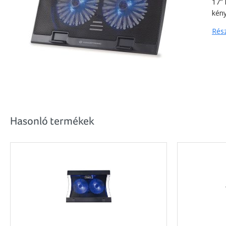
17"
kén
Rész
Hasonló termékek