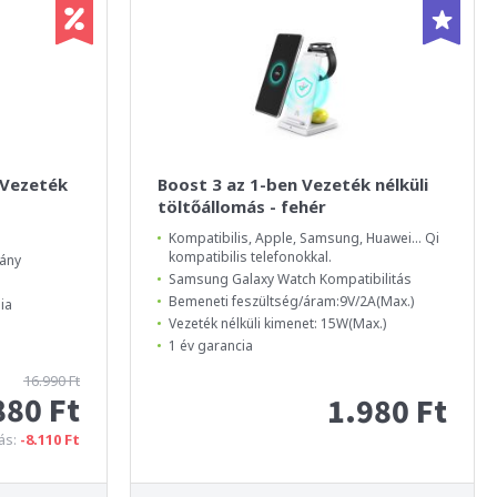
 Vezeték
Boost 3 az 1-ben Vezeték nélküli
töltőállomás - fehér
Kompatibilis, Apple, Samsung, Huawei... Qi
kompatibilis telefonokkal.
mány
Samsung Galaxy Watch Kompatibilitás
Bemeneti feszültség/áram:9V/2A(Max.)
ia
Vezeték nélküli kimenet: 15W(Max.)
1 év garancia
16.990 Ft
880 Ft
1.980 Ft
ás:
-8.110 Ft