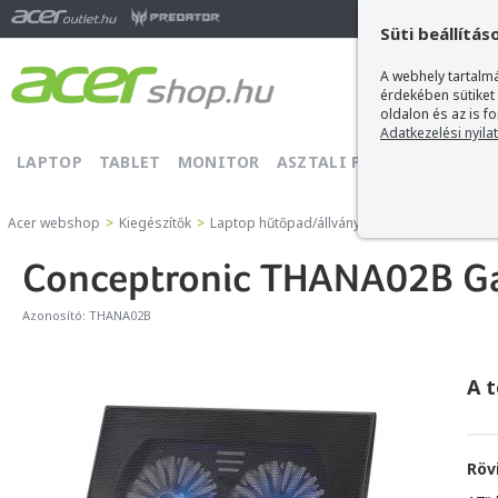
Ma
Süti beállítás
A webhely tartalmá
érdekében sütiket
oldalon és az is f
Adatkezelési nyila
LAPTOP
TABLET
MONITOR
ASZTALI PC
PROJEKTOR
Acer webshop
>
Kiegészítők
>
Laptop hűtőpad/állvány
>
Conceptronic Lapt
Conceptronic THANA02B Ga
Azonosító:
THANA02B
A 
Röv