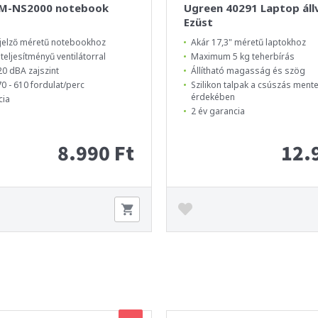
M-NS2000 notebook
Ugreen 40291 Laptop áll
Ezüst
ijelző méretű notebookhoz
Akár 17,3" méretű laptokhoz
teljesítményű ventilátorral
Maximum 5 kg teherbírás
20 dBA zajszint
Állítható magasság és szög
70 - 610 fordulat/perc
Szilikon talpak a csúszás men
érdekében
cia
2 év garancia
8.990 Ft
12.