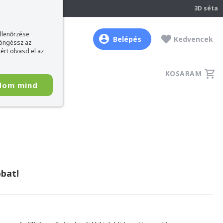
237
3D séta
ellenőrzése
Belépés
Kedvencek
böngéssz az
ért olvasd el az
KOSARAM
dom mind
bat!