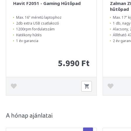
Havit F2051 - Gaming Hűtőpad
Zalman Z
hűtőpad
Max. 16" méretű laptophoz
Max. 17" k
2db extra USB csatlakozó
1 db, nagy 
1200rpm fordulatszám
Alacsony, 
Hatékony hűtés
Állítható 4
1 év garancia
2 év garan
5.990 Ft
A hónap ajánlatai