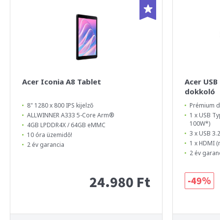
Acer Iconia A8 Tablet
Acer USB 
dokkoló
8" 1280 x 800 IPS kijelző
Prémium d
ALLWINNER A333 5-Core Arm®
1 x USB Ty
100W*)
4GB LPDDR4X / 64GB eMMC
3 x USB 3.
10 óra üzemidő!
1 x HDMI 
2 év garancia
2 év garan
24.980 Ft
-49%