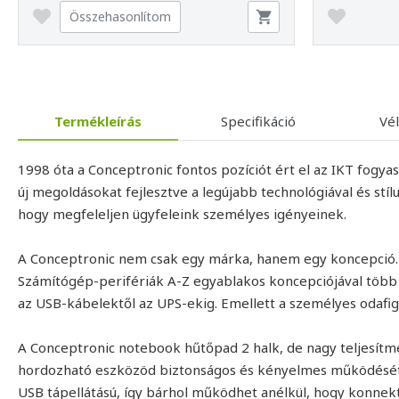
Összehasonlítom
Termékleírás
Specifikáció
Vé
1998 óta a Conceptronic fontos pozíciót ért el az IKT fogyas
új megoldásokat fejlesztve a legújabb technológiával és stílu
hogy megfeleljen ügyfeleink személyes igényeinek.
A Conceptronic nem csak egy márka, hanem egy koncepció.
Számítógép-perifériák A-Z egyablakos koncepciójával több
az USB-kábelektől az UPS-ekig. Emellett a személyes odaf
A Conceptronic notebook hűtőpad 2 halk, de nagy teljesítm
hordozható eszközöd biztonságos és kényelmes működését
USB tápellátású, így bárhol működhet anélkül, hogy konnek