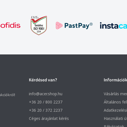
Kérdésed van?
Információ
info@acer.shop.hu
Vásárlás me
akciókról!
+36 20 / 800 2237
Általános fe
+36 20 / 372 2237
Adatkezelési
Céges árajánlat kérés
Használati 
Pályázatok