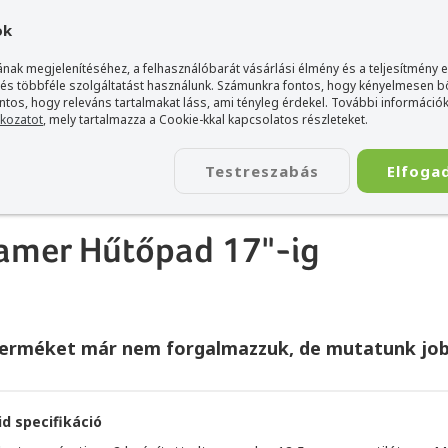
gyarország Acer márkaboltja
+36 20 / 800 2237
+36 20 / 372 2
ok
nak megjelenítéséhez, a felhasználóbarát vásárlási élmény és a teljesítmény 
 és többféle szolgáltatást használunk. Számunkra fontos, hogy kényelmesen 
ontos, hogy releváns tartalmakat láss, ami tényleg érdekel. További információk
tkozatot
, mely tartalmazza a Cookie-kkal kapcsolatos részleteket.
TÁSKA
ÉLETSTÍLUS
KIEGÉSZÍTŐ
KAPCSOLAT
Testreszabás
Elfoga
op hűtőpad/állvány
>
Conceptronic THANA02B Gamer Hűtőpad 17"-ig
mer Hűtőpad 17"-ig
terméket már nem forgalmazzuk, de mutatunk job
id specifikáció