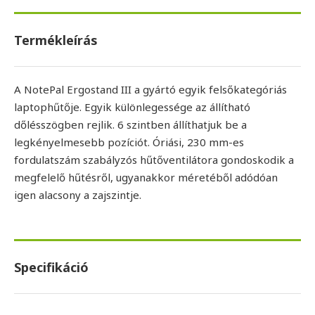
Termékleírás
A NotePal Ergostand III a gyártó egyik felsőkategóriás
laptophűtője. Egyik különlegessége az állítható
dőlésszögben rejlik. 6 szintben állíthatjuk be a
legkényelmesebb pozíciót. Óriási, 230 mm-es
fordulatszám szabályzós hűtőventilátora gondoskodik a
megfelelő hűtésről, ugyanakkor méretéből adódóan
igen alacsony a zajszintje.
Specifikáció