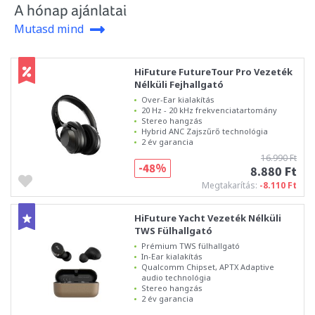
A hónap ajánlatai
Mutasd mind
HiFuture FutureTour Pro Vezeték
Nélküli Fejhallgató
Over-Ear kialakítás
20 Hz - 20 kHz frekvenciatartomány
Stereo hangzás
Hybrid ANC Zajszűrő technológia
2 év garancia
16.990 Ft
-48%
8.880 Ft
Megtakarítás:
-8.110 Ft
HiFuture Yacht Vezeték Nélküli
TWS Fülhallgató
Prémium TWS fülhallgató
In-Ear kialakítás
Qualcomm Chipset, APTX Adaptive
audio technológia
Stereo hangzás
2 év garancia