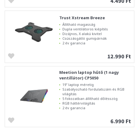
4.490 Ft
Trust Xstream Breeze
Állítható magasság
Dupla ventilátoros kiépítés
Dizájnos, X alakú kivitel
Csúszásgátló gumipárnák
2 év garancia
12.990 Ft
Meetion laptop hűtő (1 nagy
ventillátor) CP5050
19" laptop méretig
Szabályozható fordulatszám és RGB
világítás
5 fokozatban állítható dőlésszög
RGB háttérvilágítás
2 év garancia
6.990 Ft