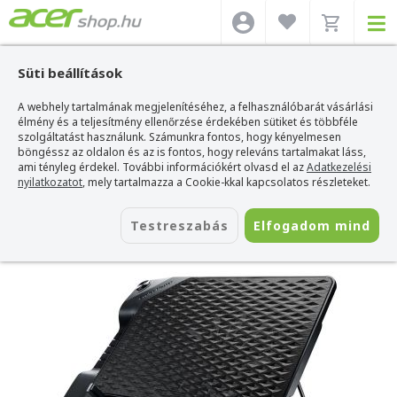
Süti beállítások
A webhely tartalmának megjelenítéséhez, a felhasználóbarát vásárlási
Acer webshop
>
Kiegészítők
>
Laptop hűtőpad/állvány
>
Cooler Master
Laptop hűtőpad/állvány
élmény és a teljesítmény ellenőrzése érdekében sütiket és többféle
>
Cooler Master NotePal Ergostand III notebook
hűtőpad 17
szolgáltatást használunk. Számunkra fontos, hogy kényelmesen
böngéssz az oldalon és az is fontos, hogy releváns tartalmakat láss,
Cooler Master NotePal Ergostand III
ami tényleg érdekel. További információkért olvasd el az
Adatkezelési
notebook hűtőpad 17
nyilatkozatot
, mely tartalmazza a Cookie-kkal kapcsolatos részleteket.
Azonosító:
R9-NBS-E32K-GP
Testreszabás
Elfogadom mind