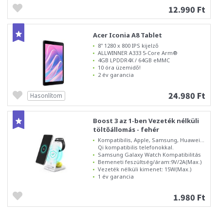
12.990 Ft
Acer Iconia A8 Tablet
8" 1280 x 800 IPS kijelző
ALLWINNER A333 5-Core Arm®
4GB LPDDR4X / 64GB eMMC
10 óra üzemidő!
2 év garancia
24.980 Ft
Hasonlítom
Boost 3 az 1-ben Vezeték nélküli
töltőállomás - fehér
Kompatibilis, Apple, Samsung, Huawei...
Qi kompatibilis telefonokkal.
Samsung Galaxy Watch Kompatibilitás
Bemeneti feszültség/áram:9V/2A(Max.)
Vezeték nélküli kimenet: 15W(Max.)
1 év garancia
1.980 Ft