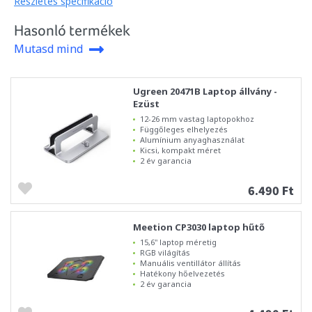
Részletes specifikáció
Hasonló termékek
Mutasd mind
Ugreen 20471B Laptop állvány -
Ezüst
12-26 mm vastag laptopokhoz
Függőleges elhelyezés
Alumínium anyaghasználat
Kicsi, kompakt méret
2 év garancia
6.490 Ft
Meetion CP3030 laptop hűtő
15,6" laptop méretig
RGB világítás
Manuális ventillátor állítás
Hatékony hőelvezetés
2 év garancia