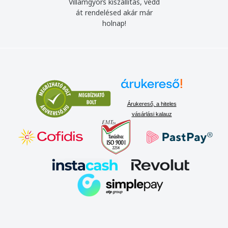
Villámgyors kiszállítás, vedd
át rendelésed akár már
holnap!
Árukereső, a hiteles
vásárlási kalauz