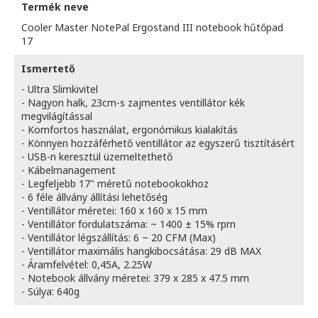
Termék neve
Cooler Master NotePal Ergostand III notebook hűtőpad
17
Ismertető
- Ultra Slimkivitel
- Nagyon halk, 23cm-s zajmentes ventillátor kék
megvilágítással
- Komfortos használat, ergonómikus kialakítás
- Könnyen hozzáférhető ventillátor az egyszerű tisztításért
- USB-n keresztül üzemeltethető
- Kábelmanagement
- Legfeljebb 17" méretű notebookokhoz
- 6 féle állvány állítási lehetőség
- Ventillátor méretei: 160 x 160 x 15 mm
- Ventillátor fordulatszáma: ~ 1400 ± 15% rpm
- Ventillátor légszállítás: 6 ~ 20 CFM (Max)
- Ventillátor maximális hangkibocsátása: 29 dB MAX
- Áramfelvétel: 0,45A, 2.25W
- Notebook állvány méretei: 379 x 285 x 47.5 mm
- Súlya: 640g