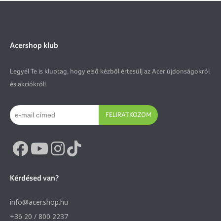
Acershop klub
Legyél Te is klubtag, hogy első kézből értesülj az Acer újdonságokról
és akciókról!
FELIRATKOZOM
Kérdésed van?
info@acer.shop.hu
+36 20 / 800 2237