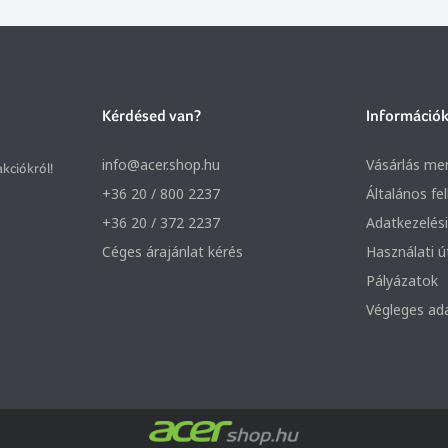
Kérdésed van?
Információ
info@acer.shop.hu
Vásárlás me
akciókról!
+36 20 / 800 2237
Általános fe
+36 20 / 372 2237
Adatkezelési
Céges árajánlat kérés
Használati 
Pályázatok
Végleges ad