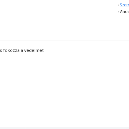
Szem
Gara
és fokozza a védelmet