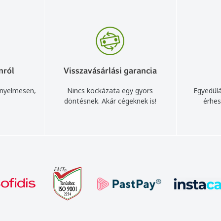
nról
Visszavásárlási garancia
ényelmesen,
Nincs kockázata egy gyors
Egyedülá
döntésnek. Akár cégeknek is!
érhes