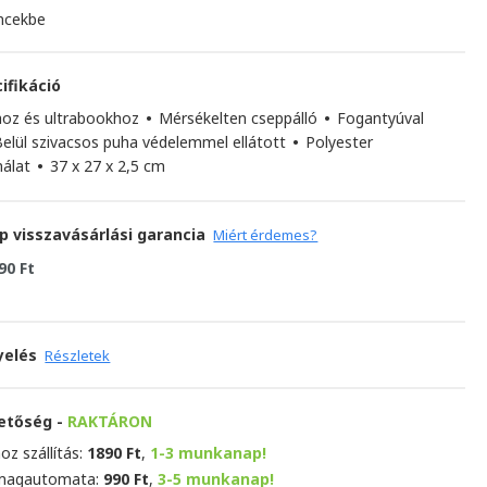
ncekbe
ifikáció
hoz és ultrabookhoz
•
Mérsékelten cseppálló
•
Fogantyúval
elül szivacsos puha védelemmel ellátott
•
Polyester
nálat
•
37 x 27 x 2,5 cm
p visszavásárlási garancia
Miért érdemes?
90 Ft
yelés
Részletek
hetőség -
RAKTÁRON
oz szállítás:
1890 Ft
,
1-3 munkanap!
magautomata:
990 Ft
,
3-5 munkanap!