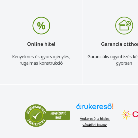
Online hitel
Garancia ottho
Kényelmes és gyors igénylés,
Garanciális ügyintézés k
rugalmas konstrukció
gyorsan
Árukereső, a hiteles
vásárlási kalauz