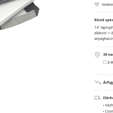
Kedve
Rövid spec
14" laptop
ellátott
•
B
anyaghasz
30 na
2.4
Árfig
Elér
Házh
Cso