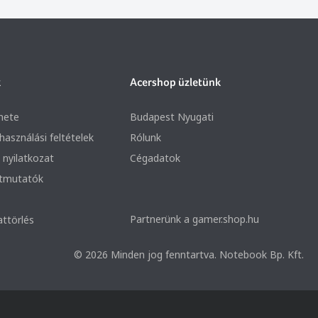
k
Acershop üzletünk
nete
Budapest Nyugati
lhasználási feltételek
Rólunk
 nyilatkozat
Cégadatok
útmutatók
Partnerünk a gamer.shop.hu
attörlés
© 2026 Minden jog fenntartva. Notebook Bp. Kft.