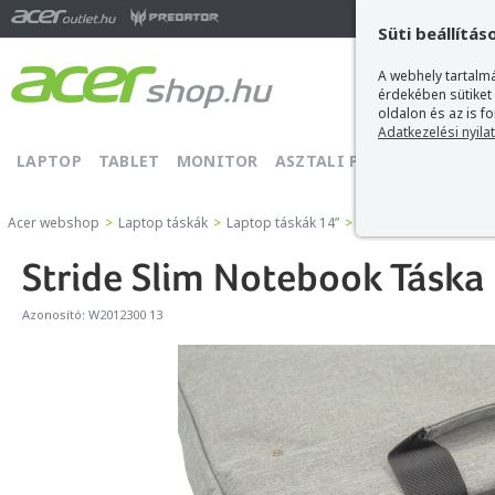
Ma
Süti beállítás
A webhely tartalmá
érdekében sütiket
oldalon és az is f
Adatkezelési nyila
LAPTOP
TABLET
MONITOR
ASZTALI PC
PROJEKTOR
Acer webshop
>
Laptop táskák
>
Laptop táskák 14”
>
Stride Slim Notebook 
Stride Slim Notebook Táska 
Azonosító:
W2012300 13