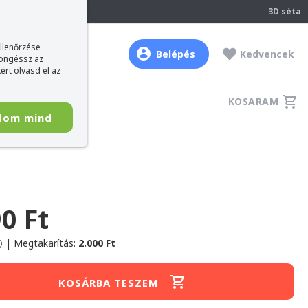
237
3D séta
ellenőrzése
Belépés
Kedvencek
böngéssz az
ért olvasd el az
KOSARAM
dom mind
0 Ft
|
Megtakarítás:
2.000 Ft
KOSÁRBA TESZEM