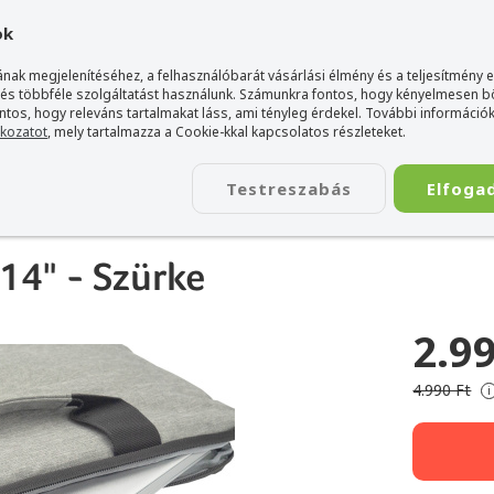
gyarország Acer márkaboltja
+36 20 / 800 2237
+36 20 / 372 2
ok
nak megjelenítéséhez, a felhasználóbarát vásárlási élmény és a teljesítmény 
 és többféle szolgáltatást használunk. Számunkra fontos, hogy kényelmesen 
ontos, hogy releváns tartalmakat láss, ami tényleg érdekel. További információk
tkozatot
, mely tartalmazza a Cookie-kkal kapcsolatos részleteket.
TÁSKA
ÉLETSTÍLUS
KIEGÉSZÍTŐ
KAPCSOLAT
Testreszabás
Elfoga
Táska 14" - Szürke
14" - Szürke
2.99
4.990 Ft
i