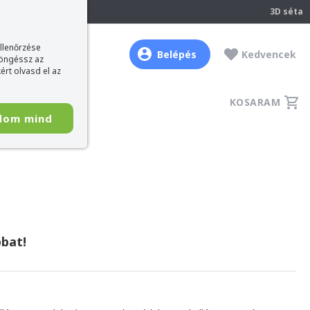
237
3D séta
ellenőrzése
Belépés
Kedvencek
böngéssz az
ért olvasd el az
KOSARAM
dom mind
bat!