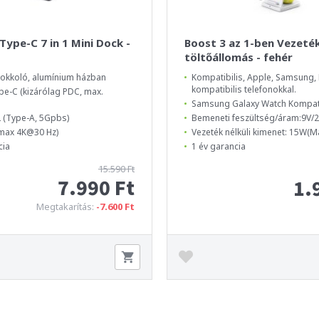
Type-C 7 in 1 Mini Dock -
Boost 3 az 1-ben Vezeték
töltőállomás - fehér
okkoló, alumínium házban
Kompatibilis, Apple, Samsung, 
kompatibilis telefonokkal.
pe-C (kizárólag PDC, max.
Samsung Galaxy Watch Kompati
2 (Type-A, 5Gpbs)
Bemeneti feszültség/áram:9V/2
(max 4K@30 Hz)
Vezeték nélküli kimenet: 15W(Ma
cia
1 év garancia
15.590 Ft
7.990 Ft
1.
Megtakarítás:
-7.600 Ft