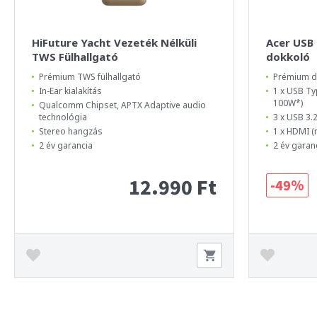
HiFuture Yacht Vezeték Nélküli
Acer USB 
TWS Fülhallgató
dokkoló
Prémium TWS fülhallgató
Prémium d
In-Ear kialakítás
1 x USB Ty
100W*)
Qualcomm Chipset, APTX Adaptive audio
technológia
3 x USB 3.
Stereo hangzás
1 x HDMI 
2 év garancia
2 év garan
12.990 Ft
-49%