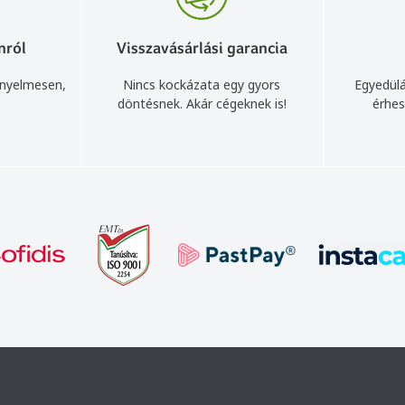
nról
Visszavásárlási garancia
ényelmesen,
Nincs kockázata egy gyors
Egyedülá
döntésnek. Akár cégeknek is!
érhes