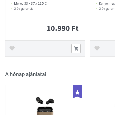
Méret: 53 x 37 x 22,5 Cm
Kényelmes,
2 év garancia
2 év garan
10.990 Ft
A hónap ajánlatai