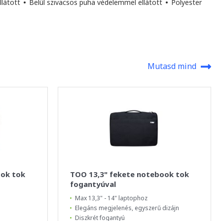
llátott
•
Belül szivacsos puha védelemmel ellátott
•
Polyester
Mutasd mind
ook tok
TOO 13,3" fekete notebook tok
fogantyúval
Max 13,3" - 14" laptophoz
Elegáns megjelenés, egyszerű dizájn
Diszkrét fogantyú