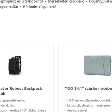
 laptophoz és ultrabookhoz
•
Mérsékelten cseppálló
•
Fogantyúval e
aghasználat
•
Bőröndre rögzíthető
dator Robust Backpack
TOO 14,1" szürke noteb
sák
vízlepergető anyag
14,1" univerzális notebook tok
kialakítás
Letisztult, elegáns megjelenés
aptop méretig + 10" tablet rekesz
Anyag: szövet