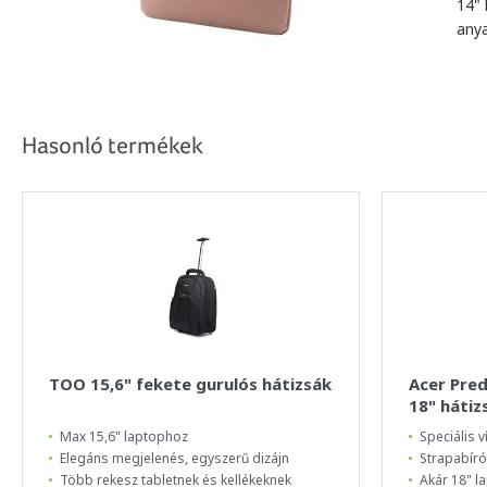
14"
any
Hasonló termékek
TOO 15,6" fekete gurulós hátizsák
Acer Pre
18" hátiz
Max 15,6" laptophoz
Speciális 
Elegáns megjelenés, egyszerű dizájn
Strapabíró 
Több rekesz tabletnek és kellékeknek
Akár 18" l