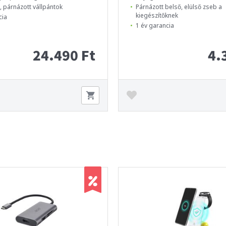
 párnázott vállpántok
Párnázott belső, elülső zseb a
kiegészítőknek
cia
1 év garancia
24.490 Ft
4.