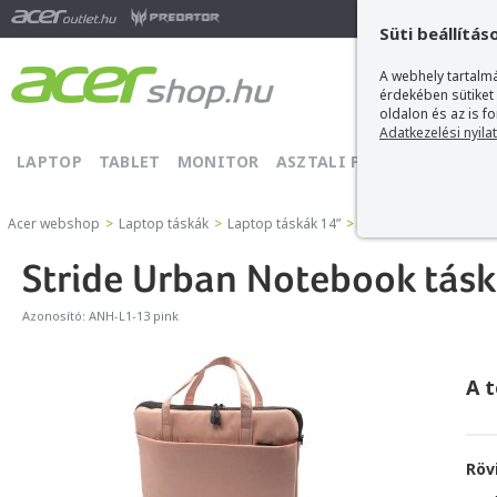
Ma
Süti beállítás
A webhely tartalmá
érdekében sütiket
oldalon és az is f
Adatkezelési nyila
LAPTOP
TABLET
MONITOR
ASZTALI PC
PROJEKTOR
Acer webshop
>
Laptop táskák
>
Laptop táskák 14”
>
Stride Urban Notebook
Stride Urban Notebook tásk
Azonosító:
ANH-L1-13 pink
A 
Röv