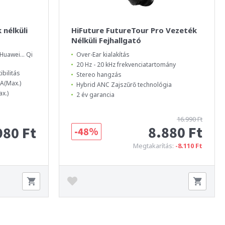
 nélküli
HiFuture FutureTour Pro Vezeték
Nélküli Fejhallgató
Huawei... Qi
Over-Ear kialakítás
20 Hz - 20 kHz frekvenciatartomány
bilitás
Stereo hangzás
A(Max.)
Hybrid ANC Zajszűrő technológia
x.)
2 év garancia
16.990 Ft
8.880 Ft
980 Ft
-48%
Megtakarítás:
-8.110 Ft