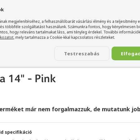
gyarország Acer márkaboltja
+36 20 / 800 2237
+36 20 / 372 2
ok
nak megjelenítéséhez, a felhasználóbarát vásárlási élmény és a teljesítmény 
 és többféle szolgáltatást használunk. Számunkra fontos, hogy kényelmesen 
ontos, hogy releváns tartalmakat láss, ami tényleg érdekel. További információk
tkozatot
, mely tartalmazza a Cookie-kkal kapcsolatos részleteket.
TÁSKA
ÉLETSTÍLUS
KIEGÉSZÍTŐ
KAPCSOLAT
Testreszabás
Elfoga
 táska 14" - Pink
a 14" - Pink
terméket már nem forgalmazzuk, de mutatunk job
id specifikáció