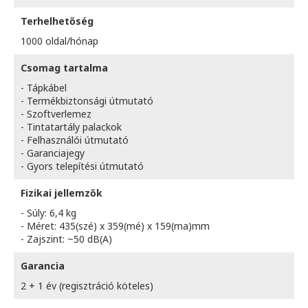
Terhelhetőség
1000 oldal/hónap
Csomag tartalma
- Tápkábel
- Termékbiztonsági útmutató
- Szoftverlemez
- Tintatartály palackok
- Felhasználói útmutató
- Garanciajegy
- Gyors telepítési útmutató
Fizikai jellemzők
- Súly: 6,4 kg
- Méret: 435(szé) x 359(mé) x 159(ma)mm
- Zajszint: ~50 dB(A)
Garancia
2 + 1 év (regisztráció köteles)