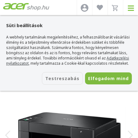
Süti beállítások
A webhely tartalmának megjelenítéséhez, a felhasználóbarát vásárlási
Acer webshop
>
Kiegészítők
>
Nyomtatók
>
Brother Nyomtatók
>
Brother
DCP-T425W színes multifunkciós tintasugaras nyomtató
élmény és a teljesítmény ellenőrzése érdekében sütiket és többféle
szolgáltatást használunk. Számunkra fontos, hogy kényelmesen
Brother DCP-T425W színes
böngéssz az oldalon és az is fontos, hogy releváns tartalmakat láss,
multifunkciós tintasugaras nyomtató
ami tényleg érdekel. További információkért olvasd el az
Adatkezelési
nyilatkozatot
, mely tartalmazza a Cookie-kkal kapcsolatos részleteket.
Azonosító:
DCPT425WYJ1
Testreszabás
Elfogadom mind