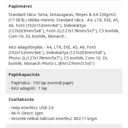
Papírméret
Standard tálca -Sima, tintasugaras, fényes & 64-220g/m2
(17-58 lb.) Média mérete: Standard tálca - A4, LTR, EXE, A5,
A6, Fotó (102x152mm/4x6"), Indexkártya
(127x203mm/5x8"), Fotó-2L(127x178mm/5x7"), C5 boríték,
Com-10, DL boríték, Monarch ;
Kézi adagolónyílás - A4, LTR, EXE, A5, A6, Fotó
(102x152mm/4x6"), Indexkártya (127x203mm/5x8"),
Photo-2L(127x178mm/5x7"), C5 boríték, Com-10, DL
boríték, Monarch Photo-L (89x127mm/3.5x5")
Papírkapacitás
- Papírtálca : 150 lap (normál papír)
- Kézi adagoló : 1 lap
Csatlakozás
- Helyi interfész: USB 2.0
- Wi-Fi Direct: Igen
- Vezeték nélküli hálózati interfész: 802.11 b/g/n