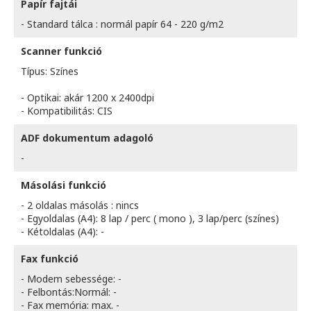
Papír fajtái
- Standard tálca : normál papír 64 - 220 g/m2
Scanner funkció
Típus: Színes
- Optikai: akár 1200 x 2400dpi
- Kompatibilitás: CIS
ADF dokumentum adagoló
-
Másolási funkció
- 2 oldalas másolás : nincs
- Egyoldalas (A4): 8 lap / perc ( mono ), 3 lap/perc (színes)
- Kétoldalas (A4): -
Fax funkció
- Modem sebessége: -
- Felbontás:Normál: -
- Fax memória: max. -