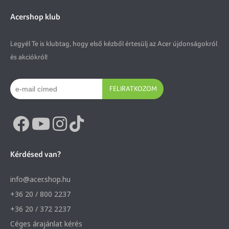
Acershop klub
Legyél Te is klubtag, hogy első kézből értesülj az Acer újdonságokról
és akciókról!
FELIRATKOZOM
Kérdésed van?
info@acer.shop.hu
+36 20 / 800 2237
+36 20 / 372 2237
Céges árajánlat kérés