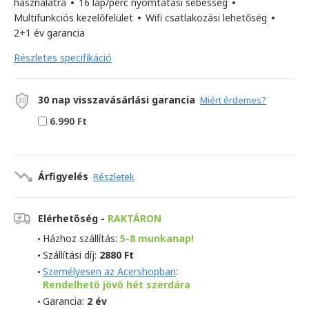
használatra
•
16 lap/perc nyomtatási sebesség
•
Multifunkciós kezelőfelület
•
Wifi csatlakozási lehetőség
•
2+1 év garancia
Részletes specifikáció
30 nap visszavásárlási garancia
Miért érdemes?
6.990 Ft
Árfigyelés
Részletek
Elérhetőség -
RAKTÁRON
Házhoz szállítás:
5-8 munkanap!
Szállítási díj:
2880 Ft
Személyesen az Acershopban
:
Rendelhető jövő hét szerdára
Garancia:
2 év