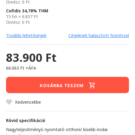
Önrész: 0 Ft
Cofidis 34,78% THM
15 hó × 6.837 Ft
Önrész: 0 Ft
További lehetőségek
Cégeknek halasztott fizetéssel
83.900 Ft
66.063 Ft +ÁFA
KOSÁRBA TESZEM
Kedvencekbe
Rövid specifikáció
Nagyteljesítményű nyomtató otthoni/ kisebb irodai