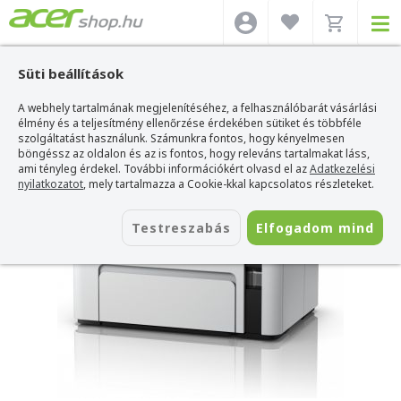
Süti beállítások
A webhely tartalmának megjelenítéséhez, a felhasználóbarát vásárlási
Acer webshop
>
Kiegészítők
>
Nyomtatók
>
Epson Nyomtatók
>
Epson
EcoTank M1100 mono tintasugaras nyomtató
élmény és a teljesítmény ellenőrzése érdekében sütiket és többféle
szolgáltatást használunk. Számunkra fontos, hogy kényelmesen
Epson EcoTank M1100 mono
böngéssz az oldalon és az is fontos, hogy releváns tartalmakat láss,
tintasugaras nyomtató
ami tényleg érdekel. További információkért olvasd el az
Adatkezelési
nyilatkozatot
, mely tartalmazza a Cookie-kkal kapcsolatos részleteket.
Azonosító:
C11CG95403
Testreszabás
Elfogadom mind