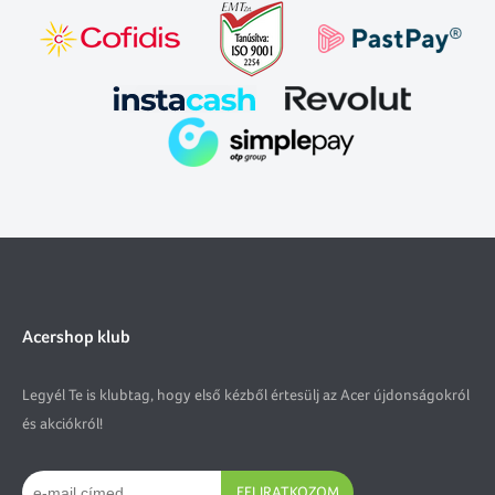
Acershop klub
Legyél Te is klubtag, hogy első kézből értesülj az Acer újdonságokról
és akciókról!
FELIRATKOZOM