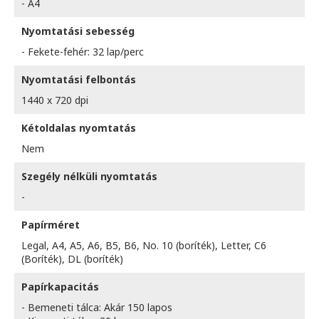
- A4
Nyomtatási sebesség
- Fekete-fehér: 32 lap/perc
Nyomtatási felbontás
1440 x 720 dpi
Kétoldalas nyomtatás
Nem
Szegély nélküli nyomtatás
-
Papírméret
Legal, A4, A5, A6, B5, B6, No. 10 (boríték), Letter, C6
(Boríték), DL (boríték)
Papírkapacitás
- Bemeneti tálca: Akár 150 lapos