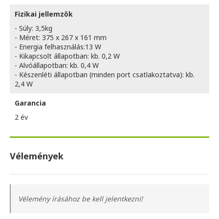
Fizikai jellemzők
- Súly: 3,5kg
- Méret: 375‎ x 267 x 161 mm
- Energia felhasználás:13 W
- Kikapcsolt állapotban: kb. 0,2 W
- Alvóállapotban: kb. 0,4 W
- Készenléti állapotban (minden port csatlakoztatva): kb.
2,4 W
Garancia
2 év
Vélemények
Vélemény írásához be kell jelentkezni!