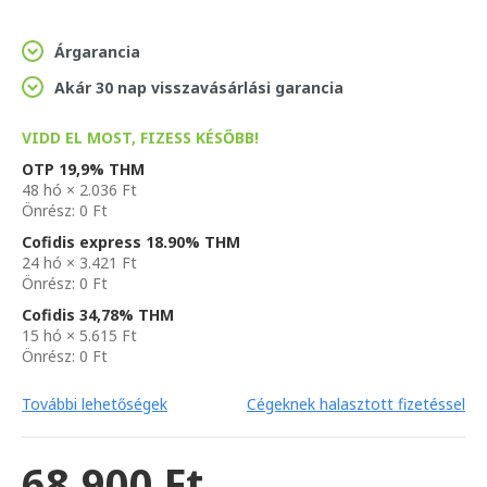
Árgarancia
Akár 30 nap visszavásárlási garancia
VIDD EL MOST, FIZESS KÉSŐBB!
OTP 19,9% THM
48 hó × 2.036 Ft
Önrész: 0 Ft
Cofidis express 18.90% THM
24 hó × 3.421 Ft
Önrész: 0 Ft
Cofidis 34,78% THM
15 hó × 5.615 Ft
Önrész: 0 Ft
További lehetőségek
Cégeknek halasztott fizetéssel
68.900 Ft