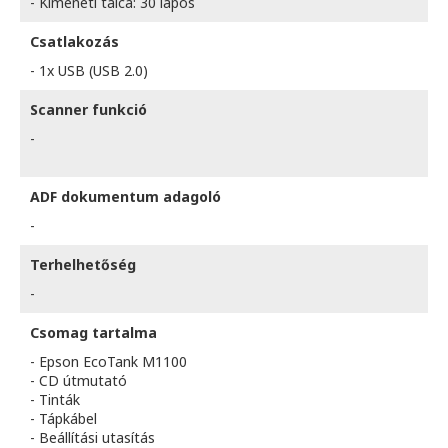
- Kimeneti tálca: 30 lapos
Csatlakozás
- 1x USB (USB 2.0)
Scanner funkció
-
ADF dokumentum adagoló
-
Terhelhetőség
-
Csomag tartalma
- Epson EcoTank M1100
- CD útmutató
- Tinták
- Tápkábel
- Beállítási utasítás