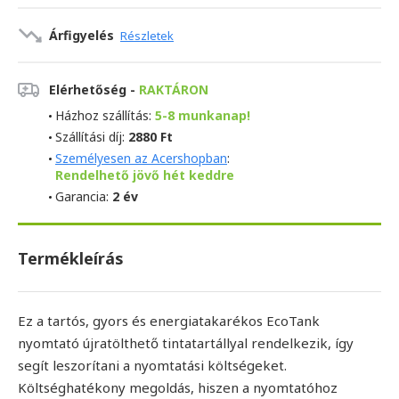
Árfigyelés
Részletek
Elérhetőség -
RAKTÁRON
Házhoz szállítás:
5-8 munkanap!
Szállítási díj:
2880 Ft
Személyesen az Acershopban
:
Rendelhető jövő hét keddre
Garancia:
2 év
Termékleírás
Ez a tartós, gyors és energiatakarékos EcoTank
nyomtató újratölthető tintatartállyal rendelkezik, így
segít leszorítani a nyomtatási költségeket.
Költséghatékony megoldás, hiszen a nyomtatóhoz