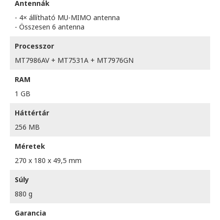
Antennák
- 4× állítható MU-MIMO antenna
- Összesen 6 antenna
Processzor
MT7986AV + MT7531A + MT7976GN
RAM
1 GB
Háttértár
256 MB
Méretek
270 x 180 x 49,5 mm
Súly
880 g
Garancia