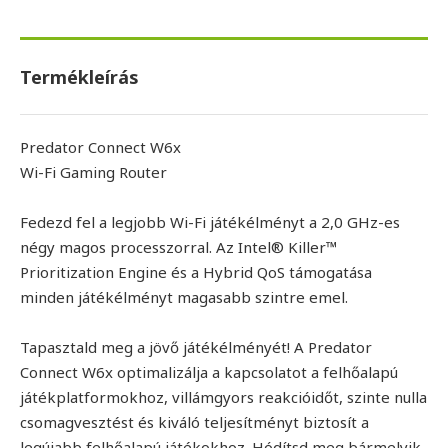
Termékleírás
Predator Connect W6x
Wi-Fi Gaming Router
Fedezd fel a legjobb Wi-Fi játékélményt a 2,0 GHz-es
négy magos processzorral. Az Intel® Killer™
Prioritization Engine és a Hybrid QoS támogatása
minden játékélményt magasabb szintre emel.
Tapasztald meg a jövő játékélményét! A Predator
Connect W6x optimalizálja a kapcsolatot a felhőalapú
játékplatformokhoz, villámgyors reakcióidőt, szinte nulla
csomagvesztést és kiváló teljesítményt biztosít a
legújabb felhőalapú játékokhoz. Hódítsd meg bármelyik