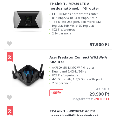
TP-Link TL-M7450 LTE-A
hordozható mobil 4G router
LTE 300 Mbps hordozható router
867 Mbps/5Ghz, 300 Mbps/2.4Gz
1db Micro USB port, 1db Micro SIM
foglalat 1db Micro SD foglalat
802.11a/b/g/n/ac
2 év garancia
57.900 Ft
Acer Predator Connect W6d Wi-Fi
6 Router
AX7800 MU-MIMO Wifi 6 router
Dual-band 2.4GHz/5GHz
802.11a/b/g/n/ac/ax
4x1 Gbps LAN, 1x2,5 Gbps WAN port
2 év garancia
49.990 Ft
-40%
29.990 Ft
Megtakarítás:
-20.000 Ft
TP-Link TL-WR902AC AC750
Vezeték nélküli hordozható