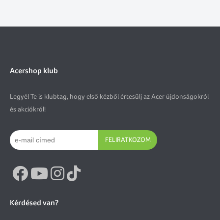
Acershop klub
Legyél Te is klubtag, hogy első kézből értesülj az Acer újdonságokról
és akciókról!
FELIRATKOZOM
Kérdésed van?