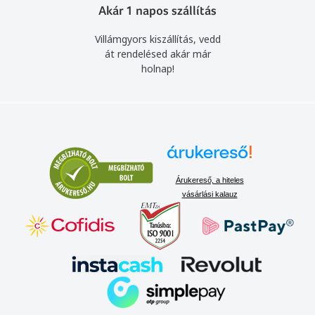
Akár 1 napos szállítás
Villámgyors kiszállítás, vedd
át rendelésed akár már
holnap!
Árukereső, a hiteles
vásárlási kalauz