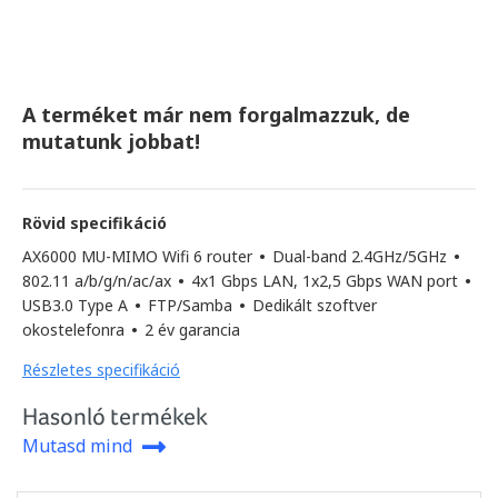
A terméket már nem forgalmazzuk, de
mutatunk jobbat!
Rövid specifikáció
AX6000 MU-MIMO Wifi 6 router
•
Dual-band 2.4GHz/5GHz
•
802.11 a/b/g/n/ac/ax
•
4x1 Gbps LAN, 1x2,5 Gbps WAN port
•
USB3.0 Type A
•
FTP/Samba
•
Dedikált szoftver
okostelefonra
•
2 év garancia
Részletes specifikáció
Hasonló termékek
Mutasd mind