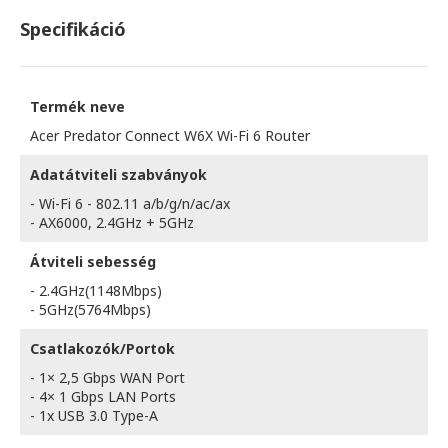
Specifikáció
Termék neve
Acer Predator Connect W6X Wi-Fi 6 Router
Adatátviteli szabványok
- Wi-Fi 6 - 802.11 a/b/g/n/ac/ax
- AX6000, 2.4GHz + 5GHz
Átviteli sebesség
- 2.4GHz(1148Mbps)
- 5GHz(5764Mbps)
Csatlakozók/Portok
- 1× 2,5 Gbps WAN Port
- 4× 1 Gbps LAN Ports
- 1x USB 3.0 Type-A