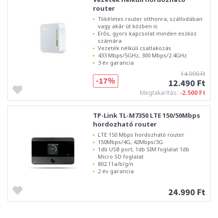
router
Tökéletes router otthonra, szállodában
vagy akár út közben is
Erős, gyors kapcsolat minden eszköz
számára
Vezeték nélküli csatlakozás
433 Mbps/5GHz, 300 Mbps/2.4GHz
3 év garancia
14.990 Ft
-17%
12.490 Ft
Megtakarítás:
-2.500 Ft
TP-Link TL-M7350 LTE 150/50Mbps
hordozható router
LTE 150 Mbps hordozható router
150Mbps/4G, 42Mbps/3G
1db USB port, 1db SIM foglalat 1db
Micro SD foglalat
802.11a/b/g/n
2 év garancia
24.990 Ft