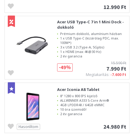
12.990 Ft
Acer USB Type-C 7 in 1 Mini Dock -
dokkoló
Prémium dokkoló, alumínium házban
1 x USB Type-C (kizárólag PDC, max.
100W*)
3 x USB 3.2 (Type-A, 5Gpbs)
1 x HDMI (max 4K@30 Hz)
2 év garancia
15.590 Ft
-49%
7.990 Ft
Megtakarítás:
-7.600 Ft
Acer Iconia A8 Tablet
8" 1280 x 800 IPS kijelző
ALLWINNER A333 5-Core Arm®
4GB LPDDR4X / 64GB eMMC
10 óra üzemidő!
2 év garancia
24.980 Ft
Hasonlítom