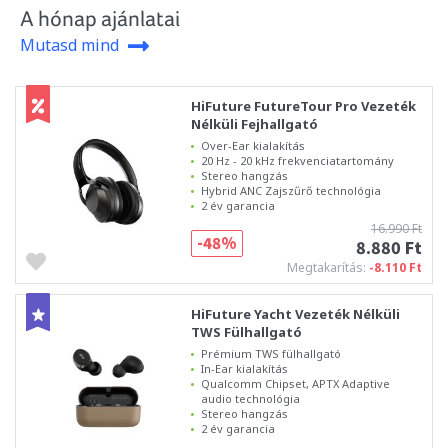
A hónap ajánlatai
Mutasd mind
HiFuture FutureTour Pro Vezeték
Nélküli Fejhallgató
Over-Ear kialakítás
20 Hz - 20 kHz frekvenciatartomány
Stereo hangzás
Hybrid ANC Zajszűrő technológia
2 év garancia
16.990 Ft
-48%
8.880 Ft
Megtakarítás:
-8.110 Ft
HiFuture Yacht Vezeték Nélküli
TWS Fülhallgató
Prémium TWS fülhallgató
In-Ear kialakítás
Qualcomm Chipset, APTX Adaptive
audio technológia
Stereo hangzás
2 év garancia