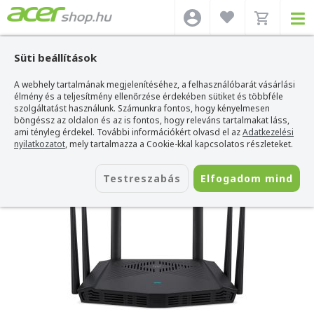
Süti beállítások
A webhely tartalmának megjelenítéséhez, a felhasználóbarát vásárlási
Acer webshop
>
Kiegészítők
>
Hálózati eszköz/Router
>
Acer Hálózati
eszköz/Router
élmény és a teljesítmény ellenőrzése érdekében sütiket és többféle
>
Acer Predator Connect W6X Wi-Fi 6 Router
szolgáltatást használunk. Számunkra fontos, hogy kényelmesen
Acer Predator Connect W6X Wi-Fi 6
böngéssz az oldalon és az is fontos, hogy releváns tartalmakat láss,
Router
ami tényleg érdekel. További információkért olvasd el az
Adatkezelési
nyilatkozatot
, mely tartalmazza a Cookie-kkal kapcsolatos részleteket.
Azonosító:
FF.G2TTA.002
Testreszabás
Elfogadom mind