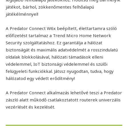
játékot, bárhol, zökkenőmentes felhőalapú
játékélménnyel!
A Predator Connect W6x beépített, élettartamra szóló
előfizetést tartalmaz a Trend Micro Home Network
Security szolgáltatáshoz. Ez garantálja a hálózat
biztonságát és maximális adatvédelmét a rosszindulatú
oldalak blokkolásával, hálózati támadások elleni
védelemmel, IoT biztonsági védelemmel és szülői
felügyeleti funkciókkal. Játssz nyugodtan, tudva, hogy
hálózatod egy védett erődítmény!
A Predator Connect alkalmazás lehetővé teszi a Predator
zászló alatt működő csatlakoztatott routerek univerzális
vezérlését és kezelését.