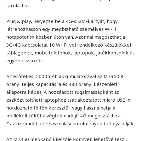
tároláshoz
Plug & play, helyezze be a 4G-s SIM-kártyát, hogy
létrehozhasson egy megbízható személyes Wi-Fi
hotspotot miközben úton van. Azonnal megoszthatja
3G/4G kapcsolatát 10 Wi-Fi-vel rendelkező készülékkel –
táblagépek, mobil telefonok, laptopok, játékkonzolok és
egyéb eszközök.
Az erőteljes, 2000mAh akkumulátorával az M7350 8
órányi teljes kapacitásra és 480 órányi készenléti
állapotra képes. A hozzáadott rugalmasságként az
eszközt töltheti laptophoz csatlakoztatott micro USB-n,
hordozható töltőn keresztül, vagy használhatja a
mellékelt töltőt a végtelen idejű 4G megosztáshoz.
* az üzemidőt a felhasználási körülmények befolyásolják.
Az M7350 megkapó kijelzője könnyen lehetővé teszi,