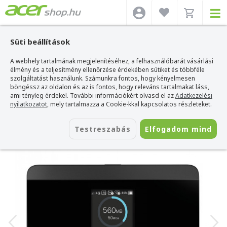
Süti beállítások
A webhely tartalmának megjelenítéséhez, a felhasználóbarát vásárlási
Acer webshop
>
Kiegészítők
>
Hálózati eszköz/Router
>
TP-Link Hálózati
eszköz/Router
élmény és a teljesítmény ellenőrzése érdekében sütiket és többféle
>
TP-Link TL-M7350 LTE 150/50Mbps hordozható router
szolgáltatást használunk. Számunkra fontos, hogy kényelmesen
TP-Link TL-M7350 LTE 150/50Mbps
böngéssz az oldalon és az is fontos, hogy releváns tartalmakat láss,
hordozható router
ami tényleg érdekel. További információkért olvasd el az
Adatkezelési
nyilatkozatot
, mely tartalmazza a Cookie-kkal kapcsolatos részleteket.
Azonosító:
M7350
Testreszabás
Elfogadom mind