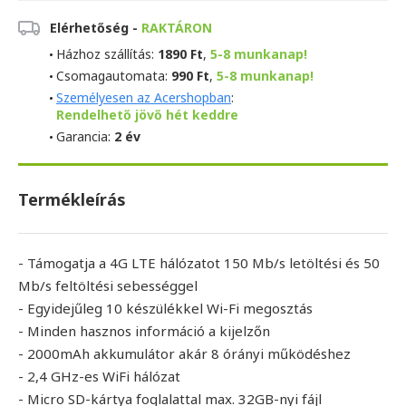
Elérhetőség -
RAKTÁRON
Házhoz szállítás:
1890 Ft
,
5-8 munkanap!
Csomagautomata:
990 Ft
,
5-8 munkanap!
Személyesen az Acershopban
:
Rendelhető jövő hét keddre
Garancia:
2 év
Termékleírás
- Támogatja a 4G LTE hálózatot 150 Mb/s letöltési és 50
Mb/s feltöltési sebességgel
- Egyidejűleg 10 készülékkel Wi-Fi megosztás
- Minden hasznos információ a kijelzőn
- 2000mAh akkumulátor akár 8 órányi működéshez
- 2,4 GHz-es WiFi hálózat
- Micro SD-kártya foglalattal max. 32GB-nyi fájl