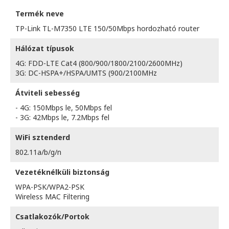
Termék neve
TP-Link TL-M7350 LTE 150/50Mbps hordozható router
Hálózat típusok
4G: FDD-LTE Cat4 (800/900/1800/2100/2600MHz)
3G: DC-HSPA+/HSPA/UMTS (900/2100MHz
Átviteli sebesség
- 4G: 150Mbps le, 50Mbps fel
- 3G: 42Mbps le, 7.2Mbps fel
WiFi sztenderd
802.11a/b/g/n
Vezetéknélküli biztonság
WPA-PSK/WPA2-PSK
Wireless MAC Filtering
Csatlakozók/Portok