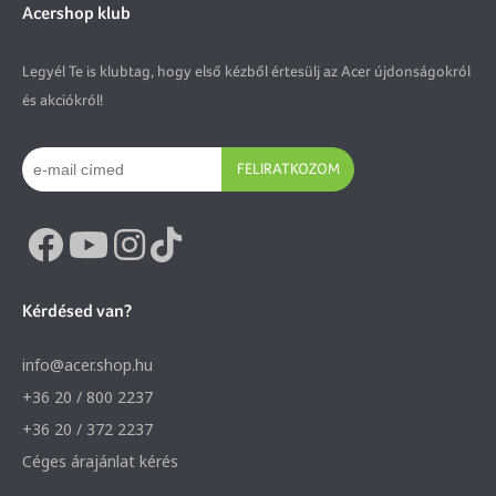
Acershop klub
Legyél Te is klubtag, hogy első kézből értesülj az Acer újdonságokról
és akciókról!
FELIRATKOZOM
Kérdésed van?
info@acer.shop.hu
+36 20 / 800 2237
+36 20 / 372 2237
Céges árajánlat kérés