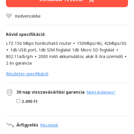
Kedvencekbe
Rövid specifikáció
LTE 150 Mbps hordozható router
•
150Mbps/4G, 42Mbps/3G
•
1db USB port, 1db SIM foglalat 1db Micro SD foglalat
•
802.11a/b/g/n
•
2000 mAh akkumulátor, akár 8 óra üzemidő
•
2 év garancia
Részletes specifikáció
30 nap visszavásárlási garancia
Miért érdemes?
2.490 Ft
Árfigyelés
Részletek