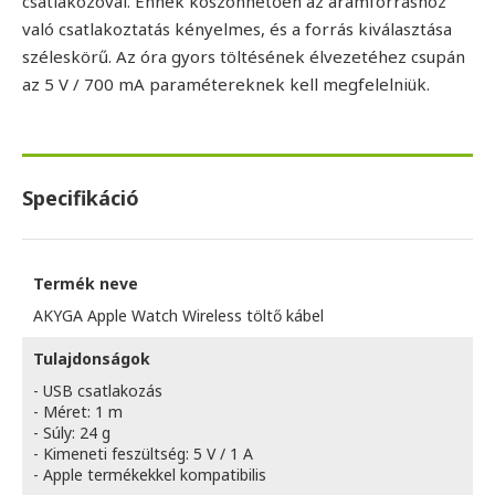
csatlakozóval. Ennek köszönhetően az áramforráshoz
való csatlakoztatás kényelmes, és a forrás kiválasztása
széleskörű. Az óra gyors töltésének élvezetéhez csupán
az 5 V / 700 mA paramétereknek kell megfelelniük.
Specifikáció
Termék neve
AKYGA Apple Watch Wireless töltő kábel
Tulajdonságok
- USB csatlakozás
- Méret: 1 m
- Súly: 24 g
- Kimeneti feszültség: 5 V / 1 A
- Apple termékekkel kompatibilis