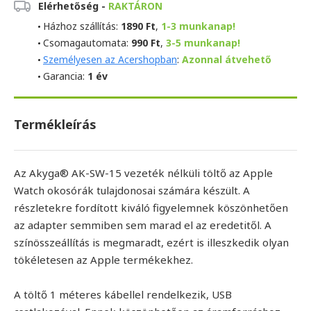
Elérhetőség -
RAKTÁRON
Házhoz szállítás:
1890 Ft
,
1-3 munkanap!
Csomagautomata:
990 Ft
,
3-5 munkanap!
Személyesen az Acershopban
:
Azonnal átvehető
Garancia:
1 év
Termékleírás
Az Akyga® AK-SW-15 vezeték nélküli töltő az Apple
Watch okosórák tulajdonosai számára készült. A
részletekre fordított kiváló figyelemnek köszönhetően
az adapter semmiben sem marad el az eredetitől. A
színösszeállítás is megmaradt, ezért is illeszkedik olyan
tökéletesen az Apple termékekhez.
A töltő 1 méteres kábellel rendelkezik, USB