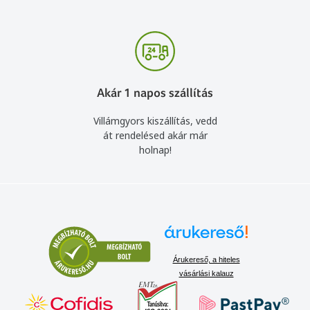
Akár 1 napos szállítás
Villámgyors kiszállítás, vedd
át rendelésed akár már
holnap!
Árukereső, a hiteles
vásárlási kalauz