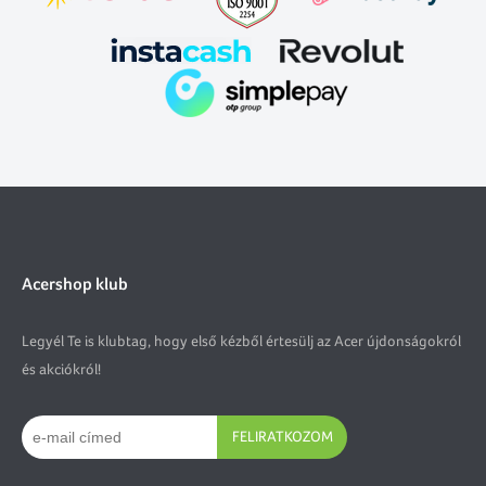
Acershop klub
Legyél Te is klubtag, hogy első kézből értesülj az Acer újdonságokról
és akciókról!
FELIRATKOZOM