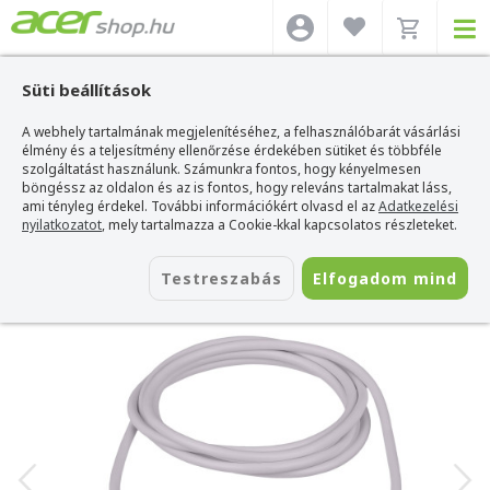
Süti beállítások
A webhely tartalmának megjelenítéséhez, a felhasználóbarát vásárlási
Acer webshop
>
Kiegészítők
>
Töltők, adapterek, kábelek
>
Akiga Töltők,
adapterek, kábelek
élmény és a teljesítmény ellenőrzése érdekében sütiket és többféle
>
AKYGA Apple Watch Wireless töltő kábel
szolgáltatást használunk. Számunkra fontos, hogy kényelmesen
AKYGA Apple Watch Wireless töltő
böngéssz az oldalon és az is fontos, hogy releváns tartalmakat láss,
kábel
ami tényleg érdekel. További információkért olvasd el az
Adatkezelési
nyilatkozatot
, mely tartalmazza a Cookie-kkal kapcsolatos részleteket.
Azonosító:
AK-SW-15
Testreszabás
Elfogadom mind