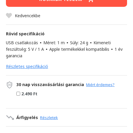
Kedvencekbe
Rövid specifikáció
USB csatlakozás
•
Méret: 1 m
•
Súly: 24 g
•
Kimeneti
feszültség: 5 V / 1 A
•
Apple termékekkel kompatibilis
•
1 év
garancia
Részletes specifikáció
30 nap visszavásárlási garancia
Miért érdemes?
2.490 Ft
Árfigyelés
Részletek