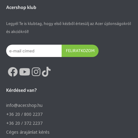
Acershop klub
Legyél Te is klubtag, hogy első kézből értesülj az Acer újdonságokról
és akciókról!
FELIRATKOZOM
Kérdésed van?
info@acer.shop.hu
+36 20 / 800 2237
+36 20 / 372 2237
Céges árajánlat kérés