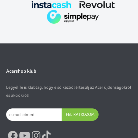
Acershop klub
Legyél Te is klubtag, hogy első kézből értesülj az Acer újdonságokról
és akciókról!
FELIRATKOZOM