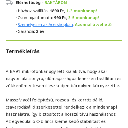
Elérhetőség -
RAKTÁRON
Házhoz szállítás:
1890 Ft
,
1-3 munkanap!
Csomagautomata:
990 Ft
,
3-5 munkanap!
Személyesen az Acershopban
:
Azonnal átvehető
Garancia:
2 év
Termékleírás
A BA91 mikrofonkar úgy lett kialakítva, hogy akár
nagyon alacsonyra, ülőmagasságba lehessen beállítani és
zökkenőmentesen illeszkedjen bármilyen környezetbe.
Masszív acél felépítésű, rozsda- és korrózióálló,
csavarodásálló szerkezettel rendelkezik a mindennapi
használatra, így biztosított a hosszú távú használathoz.
Az egyedülálló C-bilincs kiemelkedő stabilitást és