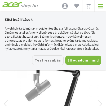
Süti beállítások
A webhely tartalmának megjelenítéséhez, a felhasználóbarát vásárlási
Acer webshop
>
Kiegészítők
>
Töltők, adapterek, kábelek
>
Maono Töltők,
adapterek, kábelek
élmény és a teljesítmény ellenőrzése érdekében sütiket és többféle
>
MAONO Professzionális Mikrofon Tartó Állvány/Kar BA91
szolgáltatást használunk. Számunkra fontos, hogy kényelmesen
MAONO Professzionális Mikrofon Tartó
böngéssz az oldalon és az is fontos, hogy releváns tartalmakat láss,
Állvány/Kar BA91
ami tényleg érdekel. További információkért olvasd el az
Adatkezelési
nyilatkozatot
, mely tartalmazza a Cookie-kkal kapcsolatos részleteket.
Azonosító:
BA91
Testreszabás
Elfogadom mind