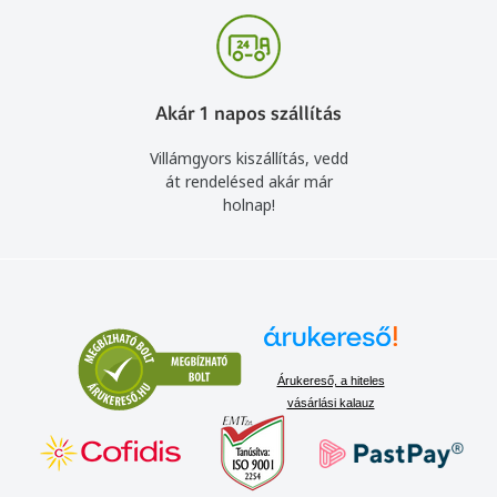
Akár 1 napos szállítás
Villámgyors kiszállítás, vedd
át rendelésed akár már
holnap!
Árukereső, a hiteles
vásárlási kalauz