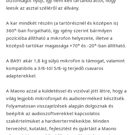
biztonságot nyújt, így nem kell tartanod attól, hogy
leesik az asztal széléről az állvány.
A kar mindkét részén (a tartórésznél és középen is)
360°-ban forgatható, így igény szerint bármilyen
pozícióba állítható a mikrofon helyezete, illetve a
középső tartókar magassága +70° és -20°-ban állítható.
A BA91 akár 1,8 kg súlyú mikrofon is támogat, valamint
kompatibilis a 3/8-tól 5/8-ig terjedő csavaros
adapterekkel.
A Maono azzal a küldetéssel és vizióval jött létre, hogy a
világ legjobb mikrofonjait és audiotermékeit készítsék.
Folyamatosan visszajelzések alapján dolgoznak és
beépítik az audioszoftverekkel kapcsolatos
szakértelmüket a hardvertermékeikbe. Minden
tervezést, kutatást, fejlesztést és gyártást a Maono