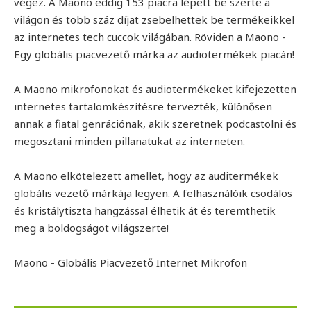
végez. A Maono eddig 153 piacra lépett be szerte a
világon és több száz díjat zsebelhettek be termékeikkel
az internetes tech cuccok világában. Röviden a Maono -
Egy globális piacvezető márka az audiotermékek piacán!
A Maono mikrofonokat és audiotermékeket kifejezetten
internetes tartalomkészítésre tervezték, különősen
annak a fiatal genrációnak, akik szeretnek podcastolni és
megosztani minden pillanatukat az interneten.
A Maono elkötelezett amellet, hogy az auditermékek
globális vezető márkája legyen. A felhasználóik csodálos
és kristálytiszta hangzással élhetik át és teremthetik
meg a boldogságot világszerte!
Maono - Globális Piacvezető Internet Mikrofon