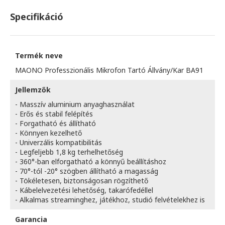
Specifikáció
Termék neve
MAONO Professzionális Mikrofon Tartó Állvány/Kar BA91
Jellemzők
- Masszív aluminium anyaghasználat
- Erős és stabil felépítés
- Forgatható és állítható
- Könnyen kezelhető
- Univerzális kompatibilitás
- Legfeljebb 1,8 kg terhelhetőség
- 360°-ban elforgatható a könnyű beállításhoz
- 70°-tól -20° szögben állítható a magasság
- Tökéletesen, biztonságosan rögzíthető
- Kábelelvezetési lehetőség, takarófedéllel
- Alkalmas streaminghez, játékhoz, studió felvételekhez is
Garancia