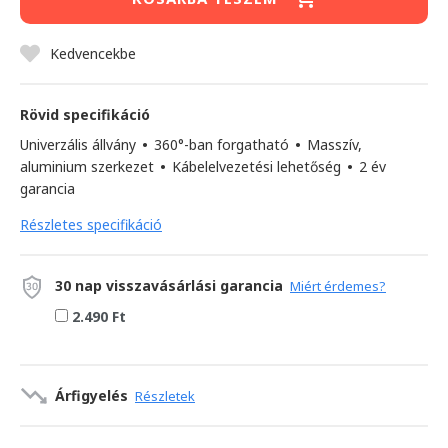
Kedvencekbe
Rövid specifikáció
Univerzális állvány
•
360°-ban forgatható
•
Masszív,
aluminium szerkezet
•
Kábelelvezetési lehetőség
•
2 év
garancia
Részletes specifikáció
30 nap visszavásárlási garancia
Miért érdemes?
2.490 Ft
Árfigyelés
Részletek