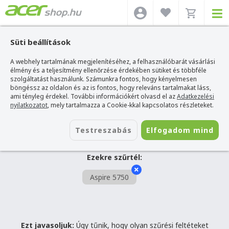
Süti beállítások
A webhely tartalmának megjelenítéséhez, a felhasználóbarát vásárlási
SZŰRÉS
élmény és a teljesítmény ellenőrzése érdekében sütiket és többféle
szolgáltatást használunk. Számunkra fontos, hogy kényelmesen
böngéssz az oldalon és az is fontos, hogy releváns tartalmakat láss,
Acer webshop
>
Acer Aspire 5750 laptop
ami tényleg érdekel. További információkért olvasd el az
Adatkezelési
Hűha! Ilyen termék sajnos nem
nyilatkozatot
, mely tartalmazza a Cookie-kkal kapcsolatos részleteket.
létezik.
Testreszabás
Elfogadom mind
Ezekre szűrtél:
Aspire 5750
Ezt javasoljuk:
Úgy tűnik, hogy olyan szűrési feltéteket