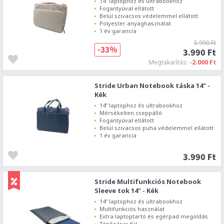
14" laptophoz és ultrabookhoz
Fogantyúval ellátott
Belül szivacsos védelemmel ellátott
Polyester anyaghasználat
1 év garancia
5.990 Ft
-33%
3.990 Ft
Megtakarítás:
-2.000 Ft
Stride Urban Notebook táska 14" -
Kék
14" laptophoz és ultrabookhoz
Mérsékelten cseppálló
Fogantyúval ellátott
Belül szivacsos puha védelemmel ellátott
1 év garancia
3.990 Ft
Stride Multifunkciós Notebook
Sleeve tok 14" - Kék
14" laptophoz és ultrabookhoz
Multifunkciós használat
Extra laptoptartó és egérpad megoldás
Tépőzáras fül