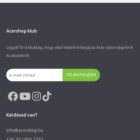
Acershop klub
Legyél Te is klubtag, hogy első kézből értesülj az Acer újdonságokról
és akciókról!
FELIRATKOZOM
Kérdésed van?
info@acer.shop.hu
+36 20 / 800 2237