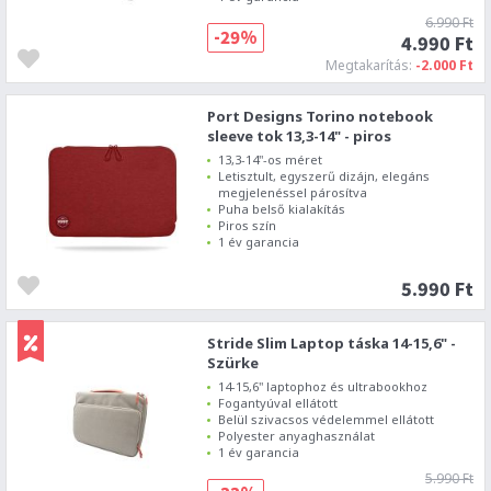
6.990 Ft
-29%
4.990 Ft
Megtakarítás:
-2.000 Ft
Port Designs Torino notebook
sleeve tok 13,3-14" - piros
13,3-14"-os méret
Letisztult, egyszerű dizájn, elegáns
megjelenéssel párosítva
Puha belső kialakítás
Piros szín
1 év garancia
5.990 Ft
Stride Slim Laptop táska 14-15,6" -
Szürke
14-15,6" laptophoz és ultrabookhoz
Fogantyúval ellátott
Belül szivacsos védelemmel ellátott
Polyester anyaghasználat
1 év garancia
5.990 Ft