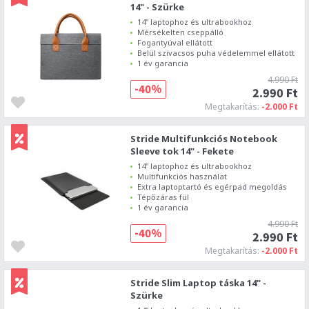
14" - Szürke
14" laptophoz és ultrabookhoz
Mérsékelten cseppálló
Fogantyúval ellátott
Belül szivacsos puha védelemmel ellátott
1 év garancia
4.990 Ft
-40%
2.990 Ft
Megtakarítás:
-2.000 Ft
Stride Multifunkciós Notebook
Sleeve tok 14" - Fekete
14" laptophoz és ultrabookhoz
Multifunkciós használat
Extra laptoptartó és egérpad megoldás
Tépőzáras fül
1 év garancia
4.990 Ft
-40%
2.990 Ft
Megtakarítás:
-2.000 Ft
Stride Slim Laptop táska 14" -
Szürke