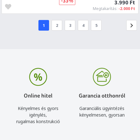
-33%
3.990 Ft
Megtakarítás:
-2.000 Ft
1
2
3
4
5
Online hitel
Garancia otthonról
Kényelmes és gyors
Garanciális ügyintézés
igénylés,
kényelmesen, gyorsan
rugalmas konstrukció