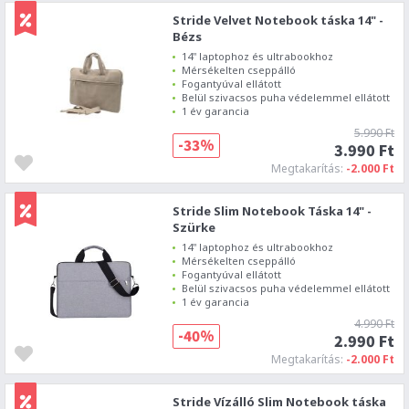
Stride Velvet Notebook táska 14" -
Bézs
14" laptophoz és ultrabookhoz
Mérsékelten cseppálló
Fogantyúval ellátott
Belül szivacsos puha védelemmel ellátott
1 év garancia
5.990 Ft
-33%
3.990 Ft
Megtakarítás:
-2.000 Ft
Stride Slim Notebook Táska 14" -
Szürke
14" laptophoz és ultrabookhoz
Mérsékelten cseppálló
Fogantyúval ellátott
Belül szivacsos puha védelemmel ellátott
1 év garancia
4.990 Ft
-40%
2.990 Ft
Megtakarítás:
-2.000 Ft
Stride Vízálló Slim Notebook táska