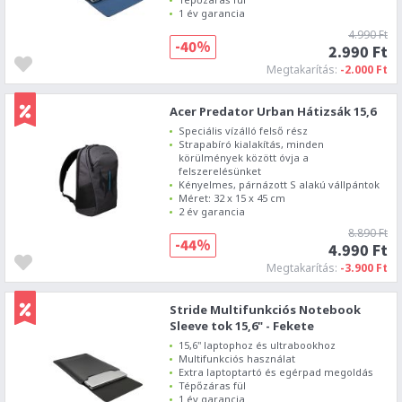
1 év garancia
4.990 Ft
-40%
2.990 Ft
Megtakarítás:
-2.000 Ft
Acer Predator Urban Hátizsák 15,6
Speciális vízálló felső rész
Strapabíró kialakítás, minden
körülmények között óvja a
felszerelésünket
Kényelmes, párnázott S alakú vállpántok
Méret: 32 x 15 x 45 cm
2 év garancia
8.890 Ft
-44%
4.990 Ft
Megtakarítás:
-3.900 Ft
Stride Multifunkciós Notebook
Sleeve tok 15,6" - Fekete
15,6" laptophoz és ultrabookhoz
Multifunkciós használat
Extra laptoptartó és egérpad megoldás
Tépőzáras fül
1 év garancia