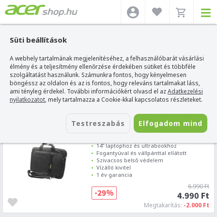
Süti beállítások
A webhely tartalmának megjelenítéséhez, a felhasználóbarát vásárlási
SZŰRÉS
élmény és a teljesítmény ellenőrzése érdekében sütiket és többféle
szolgáltatást használunk. Számunkra fontos, hogy kényelmesen
böngéssz az oldalon és az is fontos, hogy releváns tartalmakat láss,
Acer webshop
>
Acer Aspire One D257
ami tényleg érdekel. További információkért olvasd el az
Adatkezelési
nyilatkozatot
, mely tartalmazza a Cookie-kkal kapcsolatos részleteket.
1
2
3
4
5
Testreszabás
Elfogadom mind
Stride Impact Laptop táska 14" -
Fekete
14" laptophoz és ultrabookhoz
Fogantyúval és vállpánttal ellátott
Szivacsos belső védelem
Vízálló kivitel
1 év garancia
6.990 Ft
-29%
4.990 Ft
Megtakarítás:
-2.000 Ft