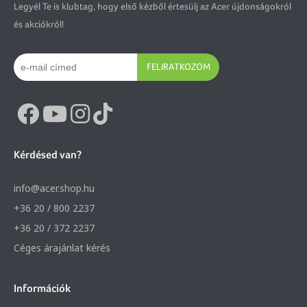
Legyél Te is klubtag, hogy első kézből értesülj az Acer újdonságokról
és akciókról!
FELIRATKOZOM
Kérdésed van?
info@acer.shop.hu
+36 20 / 800 2237
+36 20 / 372 2237
Céges árajánlat kérés
Információk