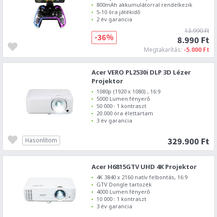
800mAh akkumulátorral rendelkezik
5-10 óra játékidő
2 év garancia
13.990 Ft
-36%
8.990 Ft
Megtakarítás:
-5.000 Ft
Acer VERO PL2530i DLP 3D Lézer
Projektor
1080p (1920 x 1080) , 16:9
5000 Lumen fényerő
50 000 : 1 kontraszt
20.000 óra élettartam
3 év garancia
329.900 Ft
Hasonlítom
Acer H6815GTV UHD 4K Projektor
4K 3840 x 2160 natív felbontás, 16:9
GTV Dongle tartozék
4000 Lumen fényerő
10 000 : 1 kontraszt
3 év garancia