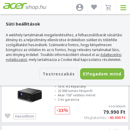
Süti beállítások
A webhely tartalmának megjelenítéséhez, a felhasználóbarát vásárlási
SZŰRÉS
élmény és a teljesítmény ellenőrzése érdekében sütiket és többféle
szolgáltatást használunk. Számunkra fontos, hogy kényelmesen
böngéssz az oldalon és az is fontos, hogy releváns tartalmakat láss,
Acer webshop
>
Acer Aspire One D257
ami tényleg érdekel. További információkért olvasd el az
Adatkezelési
nyilatkozatot
, mely tartalmazza a Cookie-kkal kapcsolatos részleteket.
4
5
6
7
8
Testreszabás
Elfogadom mind
Havit PJ223 Plus Smart Projektor
1920 x 1080 natív felbontás, 4K támogatás
16:9, 4:3 képarány
22 000 lumen fényerő!
Akár 150" vetítési méret
2 év garancia
119.990 Ft
-33%
79.990 Ft
Hasonlítom
Megtakarítás:
-40.000 Ft