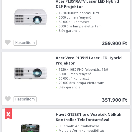
Acer PL3510ATV Laser LED Hybrid
DLP Projektor
1920×1080 felbontás, 16:9
5000 Lumen fényerő
50 000 : 1 kontraszt
5000 óra lámpa élettartam
3 év garancia
359.900 Ft
Hasonlítom
Acer Vero PL3515 Laser LED Hybrid
Projektor
1920 x 1080 FHD felbontás, 16:9
5500 Lumen fényerő
50 000 : 1 kontraszt
20 000 óra lámpa élettartam
3 év garancia
357.900 Ft
Hasonlítom
Havit G158BT pro Vezeték Nélküli
Kontroller Telefontartóval
Bluetooth 4.1 csatlakozás
Multiplatform kompatibilitás