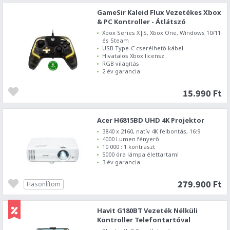
GameSir Kaleid Flux Vezetékes Xbox
& PC Kontroller - Átlátszó
Xbox Series X|S, Xbox One, Windows 10/11
és Steam
USB Type-C cserélhető kábel
Hivatalos Xbox licensz
RGB világítás
2 év garancia
15.990 Ft
Acer H6815BD UHD 4K Projektor
3840 x 2160, natív 4K felbontás, 16:9
4000 Lumen fényerő
10 000 : 1 kontraszt
5000 óra lámpa élettartam!
3 év garancia
279.900 Ft
Hasonlítom
Havit G180BT Vezeték Nélküli
Kontroller Telefontartóval