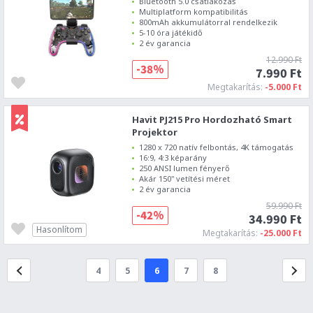
Bluetooth 5.0 csatlakozás
Multiplatform kompatibilitás
800mAh akkumulátorral rendelkezik
5-10 óra játékidő
2 év garancia
12.990 Ft
-38%
7.990 Ft
Megtakarítás:
-5.000 Ft
Havit PJ215 Pro Hordozható Smart
Projektor
1280 x 720 natív felbontás, 4K támogatás
16:9, 4:3 képarány
250 ANSI lumen fényerő
Akár 150" vetítési méret
2 év garancia
59.990 Ft
-42%
34.990 Ft
Hasonlítom
Megtakarítás:
-25.000 Ft
4
5
6
7
8