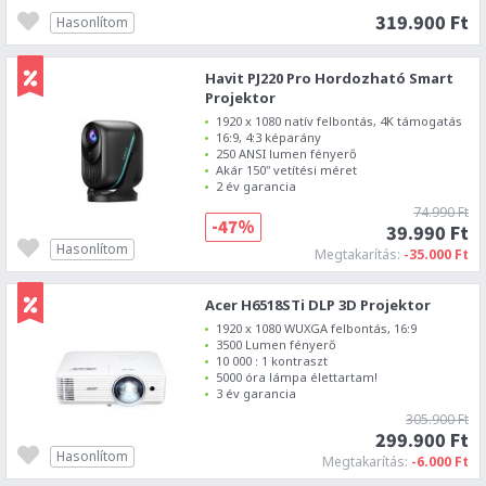
319.900 Ft
Hasonlítom
Havit PJ220 Pro Hordozható Smart
Projektor
1920 x 1080 natív felbontás, 4K támogatás
16:9, 4:3 képarány
250 ANSI lumen fényerő
Akár 150" vetítési méret
2 év garancia
74.990 Ft
-47%
39.990 Ft
Hasonlítom
Megtakarítás:
-35.000 Ft
Acer H6518STi DLP 3D Projektor
1920 x 1080 WUXGA felbontás, 16:9
3500 Lumen fényerő
10 000 : 1 kontraszt
5000 óra lámpa élettartam!
3 év garancia
305.900 Ft
299.900 Ft
Hasonlítom
Megtakarítás:
-6.000 Ft