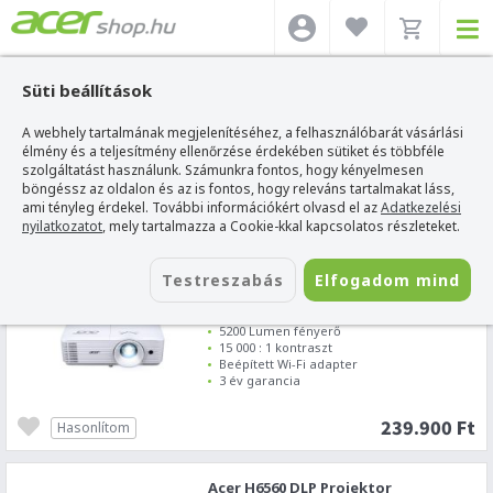
Süti beállítások
A webhely tartalmának megjelenítéséhez, a felhasználóbarát vásárlási
SZŰRÉS
élmény és a teljesítmény ellenőrzése érdekében sütiket és többféle
szolgáltatást használunk. Számunkra fontos, hogy kényelmesen
böngéssz az oldalon és az is fontos, hogy releváns tartalmakat láss,
Acer webshop
>
Acer Aspire One D257
ami tényleg érdekel. További információkért olvasd el az
Adatkezelési
nyilatkozatot
, mely tartalmazza a Cookie-kkal kapcsolatos részleteket.
5
6
7
8
9
Testreszabás
Elfogadom mind
Acer P1558i DLP Projektor
1920 x 1080 FHD felbontás, 16:9
5200 Lumen fényerő
15 000 : 1 kontraszt
Beépített Wi-Fi adapter
3 év garancia
239.900 Ft
Hasonlítom
Acer H6560 DLP Projektor