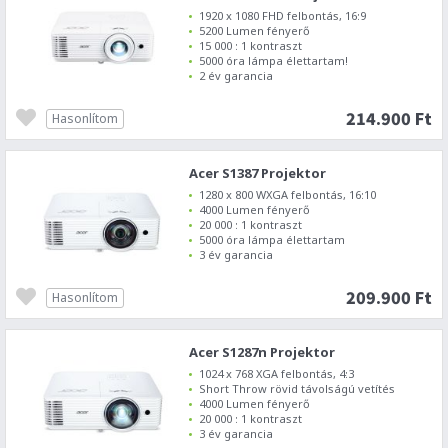
1920 x 1080 FHD felbontás, 16:9
5200 Lumen fényerő
15 000 : 1 kontraszt
5000 óra lámpa élettartam!
2 év garancia
214.900 Ft
Hasonlítom
Acer S1387 Projektor
1280 x 800 WXGA felbontás, 16:10
4000 Lumen fényerő
20 000 : 1 kontraszt
5000 óra lámpa élettartam
3 év garancia
209.900 Ft
Hasonlítom
Acer S1287n Projektor
1024 x 768 XGA felbontás, 4:3
Short Throw rövid távolságú vetítés
4000 Lumen fényerő
20 000 : 1 kontraszt
3 év garancia