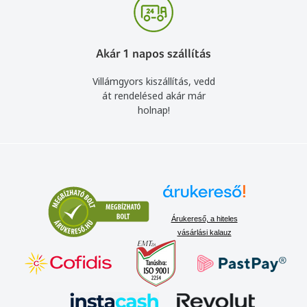
Akár 1 napos szállítás
Villámgyors kiszállítás, vedd
át rendelésed akár már
holnap!
Árukereső, a hiteles
vásárlási kalauz