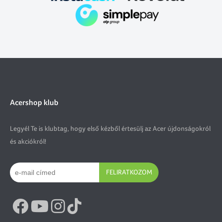
Acershop klub
Legyél Te is klubtag, hogy első kézből értesülj az Acer újdonságokról
és akciókról!
FELIRATKOZOM