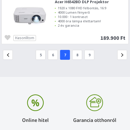
Acer H6542BD DLP Projektor
1920 x 1080 FHD felbontás, 16:9
4000 Lumen fényerő
10.000 : 1 kontraszt
4000 óra lámpa élettartam!
2 év garancia
189.900 Ft
Hasonlítom
5
6
7
8
9
Online hitel
Garancia otthonról