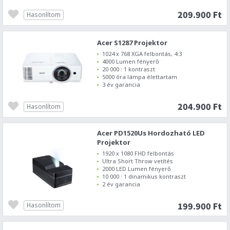
209.900 Ft
Hasonlítom
Acer S1287 Projektor
1024 x 768 XGA felbontás, 4:3
4000 Lumen fényerő
20 000 : 1 kontraszt
5000 óra lámpa élettartam
3 év garancia
204.900 Ft
Hasonlítom
Acer PD1520Us Hordozható LED
Projektor
1920 x 1080 FHD felbontás
Ultra Short Throw vetítés
2000 LED Lumen fényerő
10 000 : 1 dinamikus kontraszt
2 év garancia
199.900 Ft
Hasonlítom