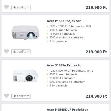
219.900 Ft
Hasonlítom
Acer P1557 Projektor
1920 x 1080 FHD felbontás, 16:9
4800 Lumen fényerő
16 000 : 1 kontraszt
5000 óra lámpa élettartam
3 év garancia
219.900 Ft
Hasonlítom
Acer S1387n Projektor
1280 x 800 WXGA felbontás, 16:10
4000 Lumen fényerő
20 000 : 1 kontraszt
5000 óra lámpa élettartam
3 év garancia
214.900 Ft
Hasonlítom
Acer H6546 DLP Projektor