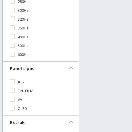
280Hz
300Hz
320Hz
360Hz
480Hz
500Hz
600Hz
Panel típus
IPS
TN+FILM
VA
OLED
Extrák