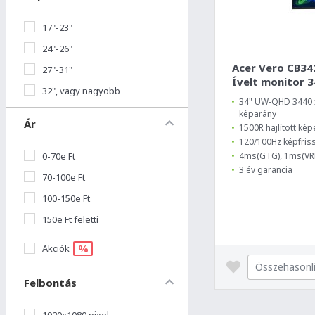
17"-23"
24"-26"
Acer Vero CB3
27"-31"
Ívelt monitor 3
32", vagy nagyobb
34" UW-QHD 3440 x 
képarány
Ár
1500R hajlított ké
120/100Hz képfriss
0-70e Ft
4ms(GTG), 1ms(VRB
3 év garancia
70-100e Ft
100-150e Ft
150e Ft feletti
%
Akciók
Összehasonl
Felbontás
1920x1080 pixel