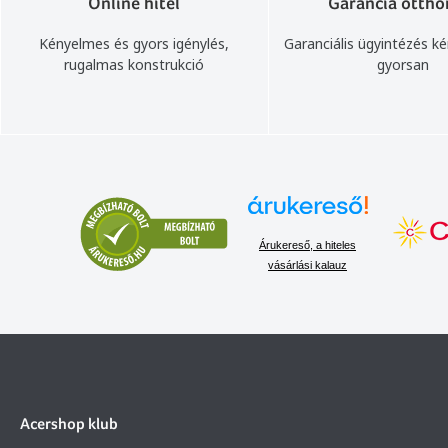
Online hitel
Garancia ottho
Kényelmes és gyors igénylés,
Garanciális ügyintézés k
rugalmas konstrukció
gyorsan
Árukereső, a hiteles
vásárlási kalauz
Acershop klub