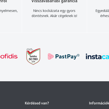
nról
Visszavásárlási garancia
ényelmesen,
Nincs kockázata egy gyors
Egyedülá
döntésnek. Akár cégeknek is!
érhes
Kérdésed van?
Információ