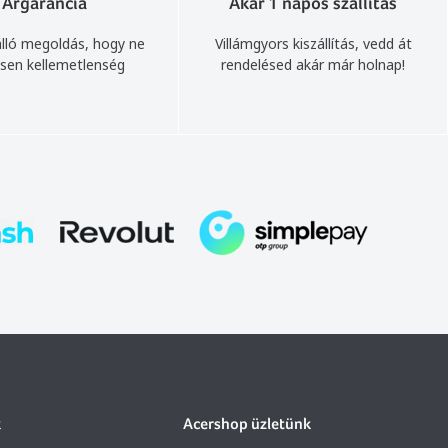
Árgarancia
Akár 1 napos szállítás
lló megoldás, hogy ne
Villámgyors kiszállítás, vedd át
sen kellemetlenség
rendelésed akár már holnap!
k
Acershop üzletünk