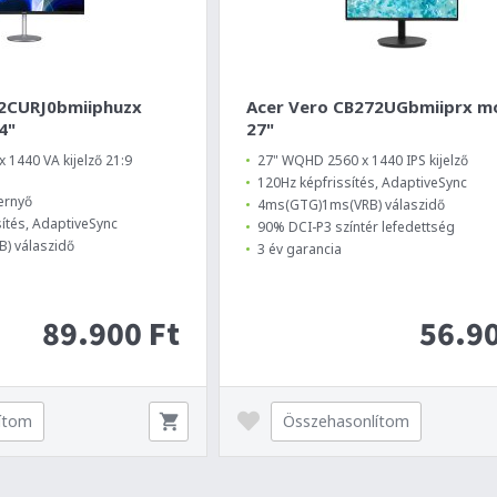
42CURJ0bmiiphuzx
Acer Vero CB272UGbmiiprx m
4"
27"
1440 VA kijelző 21:9
27" WQHD 2560 x 1440 IPS kijelző
120Hz képfrissítés, AdaptiveSync
pernyő
4ms(GTG)1ms(VRB) válaszidő
ítés, AdaptiveSync
90% DCI-P3 színtér lefedettség
) válaszidő
3 év garancia
89.900 Ft
56.90
ítom
Összehasonlítom