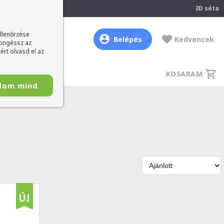
237
3D séta
ellenőrzése
Belépés
Kedvencek
böngéssz az
ért olvasd el az
KOSARAM
dom mind