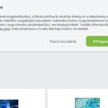
gyarország Acer márkaboltja
+36 20 / 800 2237
+36 20 / 372 2
ok
nak megjelenítéséhez, a felhasználóbarát vásárlási élmény és a teljesítmény 
 és többféle szolgáltatást használunk. Számunkra fontos, hogy kényelmesen 
ontos, hogy releváns tartalmakat láss, ami tényleg érdekel. További információk
tkozatot
, mely tartalmazza a Cookie-kkal kapcsolatos részleteket.
TÁSKA
ÉLETSTÍLUS
KIEGÉSZÍTŐ
KAPCSOLAT
Testreszabás
Elfoga