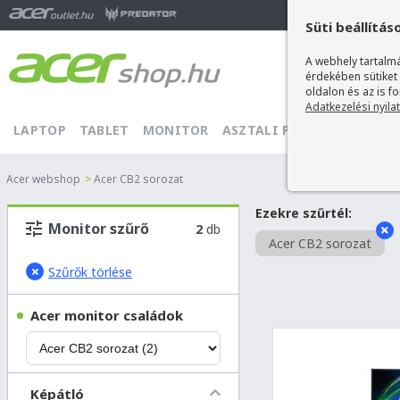
Ma
Süti beállítás
A webhely tartalmá
érdekében sütiket
oldalon és az is f
Adatkezelési nyila
LAPTOP
TABLET
MONITOR
ASZTALI PC
PROJEKTOR
Acer webshop
>
Acer CB2 sorozat
Ezekre szűrtél:
Monitor szűrő
2
db
Acer CB2 sorozat
Szűrők törlése
Acer monitor családok
Képátló