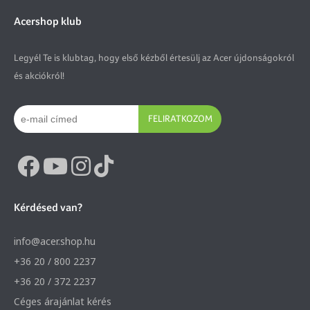
Acershop klub
Legyél Te is klubtag, hogy első kézből értesülj az Acer újdonságokról
és akciókról!
FELIRATKOZOM
Kérdésed van?
info@acer.shop.hu
+36 20 / 800 2237
+36 20 / 372 2237
Céges árajánlat kérés