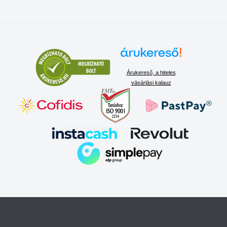
Árukereső, a hiteles
vásárlási kalauz