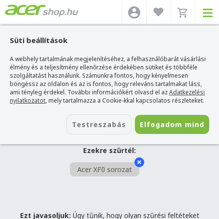
Süti beállítások
A webhely tartalmának megjelenítéséhez, a felhasználóbarát vásárlási
SZŰRÉS
élmény és a teljesítmény ellenőrzése érdekében sütiket és többféle
szolgáltatást használunk. Számunkra fontos, hogy kényelmesen
böngéssz az oldalon és az is fontos, hogy releváns tartalmakat láss,
Acer webshop
>
Acer XF0 sorozat
ami tényleg érdekel. További információkért olvasd el az
Adatkezelési
Hűha! Ilyen termék sajnos nem
nyilatkozatot
, mely tartalmazza a Cookie-kkal kapcsolatos részleteket.
létezik.
Testreszabás
Elfogadom mind
Ezekre szűrtél:
Acer XF0 sorozat
Ezt javasoljuk:
Úgy tűnik, hogy olyan szűrési feltéteket