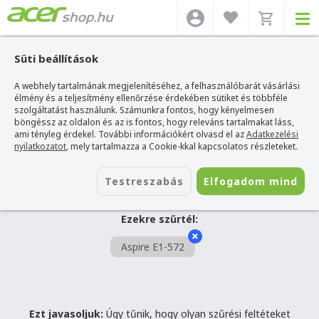
Süti beállítások
A webhely tartalmának megjelenítéséhez, a felhasználóbarát vásárlási
SZŰRÉS
élmény és a teljesítmény ellenőrzése érdekében sütiket és többféle
szolgáltatást használunk. Számunkra fontos, hogy kényelmesen
böngéssz az oldalon és az is fontos, hogy releváns tartalmakat láss,
Acer webshop
>
Acer Aspire E1-572 laptop
ami tényleg érdekel. További információkért olvasd el az
Adatkezelési
Hűha! Ilyen termék sajnos nem
nyilatkozatot
, mely tartalmazza a Cookie-kkal kapcsolatos részleteket.
létezik.
Testreszabás
Elfogadom mind
Ezekre szűrtél:
Aspire E1-572
Ezt javasoljuk:
Úgy tűnik, hogy olyan szűrési feltéteket