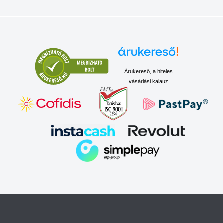
Árukereső, a hiteles
vásárlási kalauz