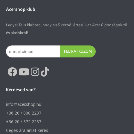
Acershop klub
Legyél Te is klubtag, hogy első kézből értesülj az Acer újdonságokról
és akciókról!
FELIRATKOZOM
Kérdésed van?
info@acer.shop.hu
+36 20 / 800 2237
+36 20 / 372 2237
Céges árajánlat kérés