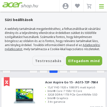
Süti beállítások
A webhely tartalmának megjelenítéséhez, a felhasználóbarát vásárlási
SZŰRÉS
élmény és a teljesítmény ellenőrzése érdekében sütiket és többféle
szolgáltatást használunk. Számunkra fontos, hogy kényelmesen
böngéssz az oldalon és az is fontos, hogy releváns tartalmakat láss,
Acer webshop
>
Acer Aspire Go laptopok
ami tényleg érdekel. További információkért olvasd el az
Adatkezelési
Ezekre szűrtél:
nyilatkozatot
, mely tartalmazza a Cookie-kkal kapcsolatos részleteket.
Aspire Go
Testreszabás
Elfogadom mind
3
4
5
6
7
Acer Aspire Go 15 - AG15-72P-78K4
15,6" FHD 1920 x 1080 IPS matt kijelző
Intel® Core 7 150U 10 Core
32GB DDR4 / 1TB PCIe Gen4 NVMe SSD
Intel® Graphics
3 év garancia