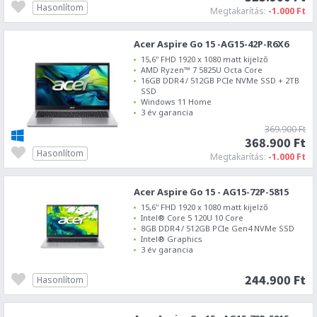
Hasonlítom
Megtakarítás:
-1.000 Ft
Acer Aspire Go 15 -AG15-42P-R6X6
15,6" FHD 1920 x 1080 matt kijelző
AMD Ryzen™ 7 5825U Octa Core
16GB DDR4 / 512GB PCIe NVMe SSD + 2TB
SSD
Windows 11 Home
3 év garancia
369.900 Ft
368.900 Ft
Hasonlítom
Megtakarítás:
-1.000 Ft
Acer Aspire Go 15 - AG15-72P-5815
15,6" FHD 1920 x 1080 matt kijelző
Intel® Core 5 120U 10 Core
8GB DDR4 / 512GB PCIe Gen4 NVMe SSD
Intel® Graphics
3 év garancia
244.900 Ft
Hasonlítom