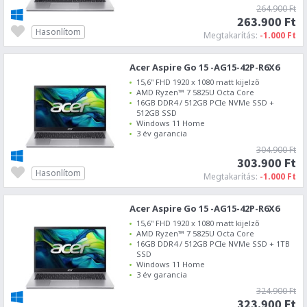
264.900 Ft
263.900 Ft
Hasonlítom
Megtakarítás:
-1.000 Ft
Acer Aspire Go 15 -AG15-42P-R6X6
15,6" FHD 1920 x 1080 matt kijelző
AMD Ryzen™ 7 5825U Octa Core
16GB DDR4 / 512GB PCIe NVMe SSD +
512GB SSD
Windows 11 Home
3 év garancia
304.900 Ft
303.900 Ft
Hasonlítom
Megtakarítás:
-1.000 Ft
Acer Aspire Go 15 -AG15-42P-R6X6
15,6" FHD 1920 x 1080 matt kijelző
AMD Ryzen™ 7 5825U Octa Core
16GB DDR4 / 512GB PCIe NVMe SSD + 1TB
SSD
Windows 11 Home
3 év garancia
324.900 Ft
323.900 Ft