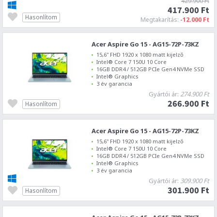
429.900 Ft
417.900 Ft
Hasonlítom
Megtakarítás:
-12.000 Ft
Acer Aspire Go 15 - AG15-72P-73KZ
15,6" FHD 1920 x 1080 matt kijelző
Intel® Core 7 150U 10 Core
16GB DDR4 / 512GB PCIe Gen4 NVMe SSD
Intel® Graphics
3 év garancia
Gyártói ár:
274.900 Ft
266.900 Ft
Hasonlítom
Acer Aspire Go 15 - AG15-72P-73KZ
15,6" FHD 1920 x 1080 matt kijelző
Intel® Core 7 150U 10 Core
16GB DDR4 / 512GB PCIe Gen4 NVMe SSD
Intel® Graphics
3 év garancia
Gyártói ár:
309.900 Ft
301.900 Ft
Hasonlítom