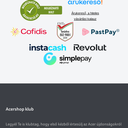
Árukereső, a hiteles
vásárlási kalauz
Acershop klub
Legyél Te is klubtag, hogy első kézből értesülj az Acer újdonságokról