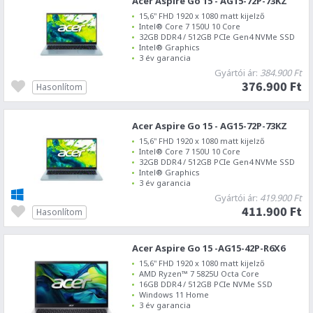
Acer Aspire Go 15 - AG15-72P-73KZ
15,6" FHD 1920 x 1080 matt kijelző
Intel® Core 7 150U 10 Core
32GB DDR4 / 512GB PCIe Gen4 NVMe SSD
Intel® Graphics
3 év garancia
Gyártói ár:
384.900 Ft
376.900 Ft
Hasonlítom
Acer Aspire Go 15 - AG15-72P-73KZ
15,6" FHD 1920 x 1080 matt kijelző
Intel® Core 7 150U 10 Core
32GB DDR4 / 512GB PCIe Gen4 NVMe SSD
Intel® Graphics
3 év garancia
Gyártói ár:
419.900 Ft
411.900 Ft
Hasonlítom
Acer Aspire Go 15 -AG15-42P-R6X6
15,6" FHD 1920 x 1080 matt kijelző
AMD Ryzen™ 7 5825U Octa Core
16GB DDR4 / 512GB PCIe NVMe SSD
Windows 11 Home
3 év garancia