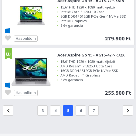
Acer Aspire Go 15 - AG15-72P-5815
15,6" FHD 1920 x 1080 matt kijelző
Intel® Core 5 120U 10 Core
8GB DDR4 / 512GB PCIe Gen4 NVMe SSD
Intel® Graphics
3 év garancia
279.900 Ft
Hasonlítom
Acer Aspire Go 15 - AG15-42P-R72X
15,6" FHD 1920 x 1080 matt kijelző
AMD Ryzen™ 7 5825U Octa Core
16GB DDR4 / 512GB PCIe NVMe SSD
AMD Radeon™ Graphics
3 év garancia
255.900 Ft
Hasonlítom
3
4
5
6
7