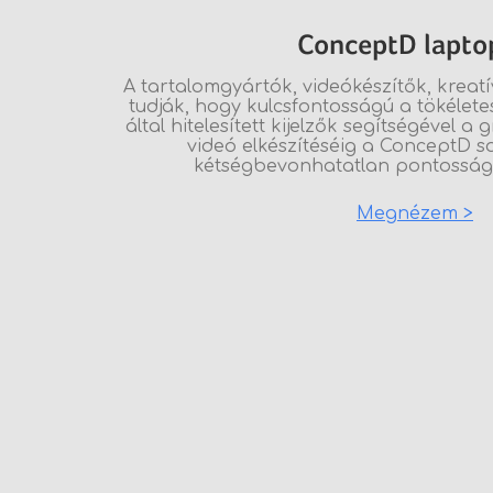
ConceptD lapto
A tartalomgyártók, videókészítők, kreat
tudják, hogy kulcsfontosságú a tökélet
által hitelesített kijelzők segítségével a 
videó elkészítéséig a ConceptD s
kétségbevonhatatlan pontosságo
Megnézem >