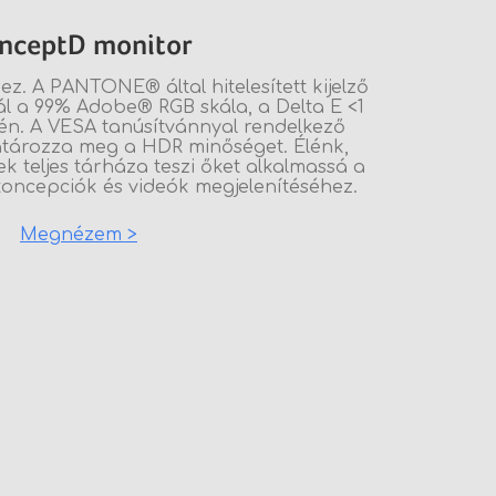
nceptD monitor
hez. A PANTONE® által hitelesített kijelző
ál a 99% Adobe® RGB skála, a Delta E <1
én. A VESA tanúsítvánnyal rendelkező
tározza meg a HDR minőséget. Élénk,
ek teljes tárháza teszi őket alkalmassá a
koncepciók és videók megjelenítéséhez.
Megnézem >