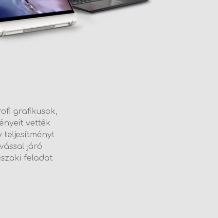
fi grafikusok,
ényeit vették
teljesítményt
vással járó
szaki feladat