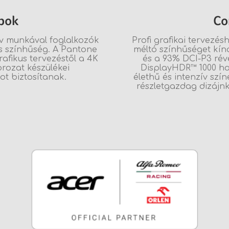
pok
Co
ív munkával foglalkozók
Profi grafikai tervezés
es színhűség. A Pantone
méltó színhűséget kín
grafikus tervezéstől a 4K
és a 93% DCI-P3 rév
orozat készülékei
DisplayHDR™ 1000 ha
t biztosítanak.
élethű és intenzív szín
részletgazdag dizájn