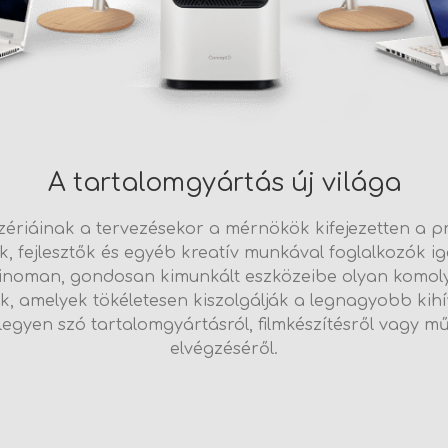
A tartalomgyártás új világa
ériáinak a tervezésekor a mérnökök kifejezetten a pro
k, fejlesztők és egyéb kreatív munkával foglalkozók ig
Finoman, gondosan kimunkált eszközeibe olyan komoly 
k, amelyek tökéletesen kiszolgálják a legnagyobb kihí
 legyen szó tartalomgyártásról, filmkészítésről vagy mű
elvégzéséről.