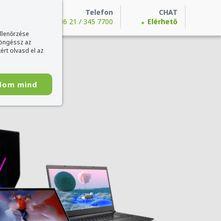
Telefon
CHAT
+36 21 / 345 7700
Elérhető
ellenőrzése
böngéssz az
ért olvasd el az
dom mind