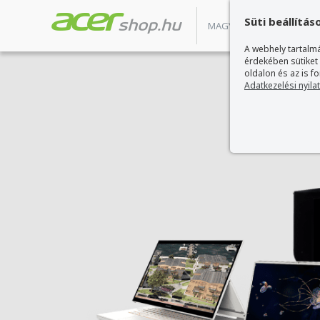
Süti beállítás
MAGYARORSZÁG ACER MÁ
A webhely tartalmá
érdekében sütiket
oldalon és az is f
Adatkezelési nyila