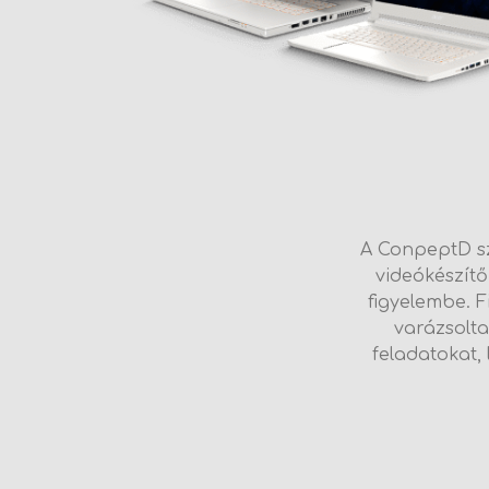
A ConpeptD sz
videókészítő
figyelembe. 
varázsolta
feladatokat,