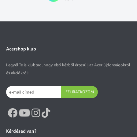
Acershop klub
Legyél Te is klubtag, hogy első kézből értesülj az Acer újdonságokról
és akciókról!
FELIRATKOZOM
Kérdésed van?