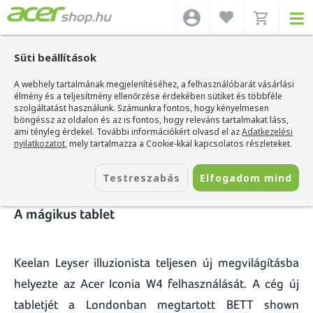
Süti beállítások
A webhely tartalmának megjelenítéséhez, a felhasználóbarát vásárlási
Acer webshop
>
Hírek
>
A mágikus tablet
élmény és a teljesítmény ellenőrzése érdekében sütiket és többféle
szolgáltatást használunk. Számunkra fontos, hogy kényelmesen
A mágikus tablet
böngéssz az oldalon és az is fontos, hogy releváns tartalmakat láss,
ami tényleg érdekel. További információkért olvasd el az
Adatkezelési
nyilatkozatot
, mely tartalmazza a Cookie-kkal kapcsolatos részleteket.
2014. február 18.
Testreszabás
Elfogadom mind
A mágikus tablet
Keelan Leyser illuzionista teljesen új megvilágításba
helyezte az Acer Iconia W4 felhasználását. A cég új
tabletjét a Londonban megtartott BETT shown