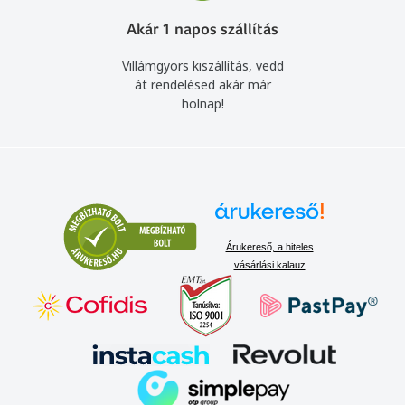
Akár 1 napos szállítás
Villámgyors kiszállítás, vedd
át rendelésed akár már
holnap!
Árukereső, a hiteles
vásárlási kalauz